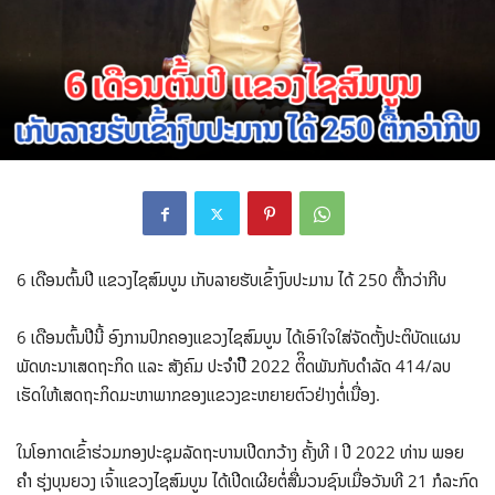
6 ເດືອນຕົ້ນປີ ແຂວງໄຊສົມບູນ ເກັບລາຍຮັບເຂົ້າງົບປະມານ ໄດ້ 250 ຕື້ກວ່າກີບ
6 ເດືອນຕົ້ນປີນີ້ ອົງການປົກຄອງແຂວງໄຊສົມບູນ ໄດ້ເອົາໃຈໃສ່ຈັດຕັ້ງປະຕິບັດແຜນ
ພັດທະນາເສດຖະກິດ ແລະ ສັງຄົມ ປະຈຳປິີ 2022 ຕິິດພັນກັບດຳລັດ 414/ລບ
ເຮັດໃຫ້ເສດຖະກິດມະຫາພາກຂອງແຂວງຂະຫຍາຍຕົວຢ່າງຕໍ່ເນື່ອງ.
ໃນໂອກາດເຂົ້າຮ່ວມກອງປະຊຸມລັດຖະບານເປີດກວ້າງ ຄັ້ງທີ I ປີ 2022 ທ່ານ ພອຍ
ຄຳ ຮຸ່ງບຸນຍວງ ເຈົ້າແຂວງໄຊສົມບູນ ໄດ້ເປີດເຜີຍຕໍ່ສື່ມວນຊົນເມື່ອວັນທີ 21 ກໍລະກົດ