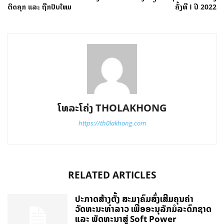
ຕິດຄຸກ ແລະ ຖືກປັບໃຫມ
ຄັ້ງທີ I ປີ 2022​​​
ໂທລະໂຄ່ງ THOLAKHONG
https://th0lakhong.com
RELATED ARTICLES
ປະກາດສ້າງຕັ້ງ ສະມາຄົມສົ່ງເສີມຄຸນຄ່າ
ວັດທະນະທຳລາວ ເພື່ອອະນຸລັກມໍລະດົກຊາດ
ແລະ ພັດທະນາສູ່ Soft Power