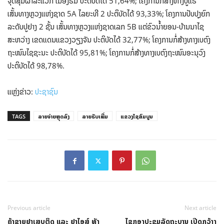
ຈຸດສຸມຜາລະແວກ ເມືອງຮົ່ມ ປະຕິບັດໄດ້ 51,64%; ໂຄງການກໍ່ສ້າງທາງປູແຮ່
ເສັ້ນທາງຫຼວງແຫ່ງຊາດ 5A ໄລ​ຍະທີ 2 ປະຕິບັດໄດ້ 93,33%; ໂຄງການປັບປຸງຍົກ
ລະດັບປູຢາງ 2 ຊັ້ນ ເສັ້ນທາງຫຼວງແຫ່ງຊາດເລກ 5B ແຕ່ຂົວນ້ຳຍອນ-ບ້ານນາໄຊ
ສະຫວ່າງ ເຂດແດນແຂວງວຽງຈັນ ປະຕິບັດໄດ້ 32,77%; ໂຄງການກໍ່ສ້າງທາງເບຕົງ
ຖະໜົນໄຊຊະນະ ປະຕິບັດໄດ້ 95,81%; ໂຄງການກໍ່ສ້າງທາງເບຕົງຖະໜົນອະນຸວົງ
ປະຕິບັດໄດ້ 98,78%.
ແຫຼ່ງຂ່າວ:
ປະຊາຊົນ
TAGS
ລາຍຈ່າຍຫຼຸດລົງ
ລາຍຮັບເພີ່ມ
ແຂວງໄຊສົມບູນ
Previous article
Next article
ຄ້າຂາຍຢາເສບຕິດ ແລະ ຢາໄອສ໌ ທັງ
ໄຂກອງປະຊຸມລັດຖະບານ ເປີດກວ້າງ