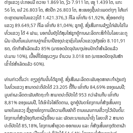
ຕ່າງແຂວງ ປະກອບມີ ຄວາຍ 1.869 ໂຕ, ງົວ 7.911 ໂຕ, ໝູ 1.439 ໂຕ, ແກະ
56 ໂຕ, ແບ້ 26.803 ໂຕ, ສັດປີກ 26.803 ໂຕ, ສະໜອງຊີ້ນປະເພດຕ່າງໆ ໃຫ້ແກ່
ຕະຫຼາດພາຍໃນແຂວງໄດ້ 1.421.376,3 ກິໂລ ເທົ່າກັບ 61,92%, ສົ່ງອອກຕ່າງ
ແຂວງ 89.649,57 ກິໂລ ເທົ່າກັບ 81,04%; ຊຸກຍູ້, ສົ່ງເສີມການລ້ຽງໄກ່ພັນໄຂ່ໃນ
ທົ່ວແຂວງ ໄດ້ 4 ຟາມ, ນອກນັ້ນຍັງໄດ້ສຸມໃສ່ຊຸກຍູ້ການຜະລິດກະສິກໍາໃນໄລ​ຍະລະດູ
ຝົນ ເປັນຕົ້ນແມ່ນການປູກເຂົ້ານາປີຂອງປະຊາຊົນໃນທົ່ວແຂວງທັງໝົດ 8.101,91
ຮຕ, ຕົກກ້າສໍາເລັດແລ້ວ 85% (ມາຮອດປັດຈຸບັນບາງບ່ອນປັກດໍາສໍາເລັດແລ້ວ
ປະມານ 10%), ເນື້ອທີ່ໄຮ່ໝູນວຽນ ຈໍານວນ 3.018 ຮຕ (ມາຮອດປັດຈຸບັນສັກ
ເຂົ້າໄຮ່ສໍາເລັດແລ້ວ 60%).
ທ່ານກ່າວຕື່ມວ່າ: ຄຽງຄູ່ກັນນັ້ນໄດ້ຊຸກຍູ້, ສົ່ງເສີມຜະລິດຕະພັນອຸດສາຫະກໍາປຸງແຕ່ງ
ໃນທົ່ວແຂວງ ສາມາດປະຕິບັດໄດ້ 23.205 ຕື້ກີບ ເທົ່າກັບ 84,69% ຂອງແຜນປີ;
ມູນຄ່າຜະລິດຕະພັນຫັດຖະກໍາ ສາມາດປະຕິບັດໄດ້ 953 ກວ່າລ້ານກີບ ເທົ່າກັບ
8,81% ຂອງແຜນປີ, ໄດ້ເອົາໃຈໃສ່ຕິດຕາມ, ຊຸກຍູ້ບັນດາໂຄງການກໍ່ສ້າງເສັ້ນທາງ
ພາຍໃນແຂວງ ຊຶ່ງຫຼາຍໂຄງການມີຄວາມຄືບໜ້າດີ ຕາມແຜນການທີ່ວາງໄວ້ເປັນຕົ້ນ:
ໂຄງການກໍ່ສ້າງປ້ອງກັນຕາຝັ່ງເຈື່ອນ ແລະ ພັດທະນາແຄມນໍ້າຈັ່ງ ໄລຍະທີ 2 ສາມາດ
ປະຕິບັດໄດ້ 85,18%, ໂຄງການສໍາຫຼວດ-ອອກແບບ ແລະ ກໍ່ສ້າງເສັ້ນທາງຕັດຕາຜ້າ