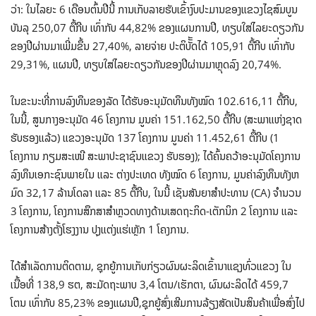
ວ່າ: ໃນໄລຍະ 6 ເດືອນຕົ້ນປີນີ້ ການເກັບລາຍຮັບເຂົ້າງົບປະມານຂອງແຂວງໄຊສົມບູນ
ບັນລຸ 250,07 ຕື້ກີບ ເທົ່າກັບ 44,82% ຂອງແຜນການປີ, ທຽບໃສ່ໄລຍະດຽວກັນ
ຂອງປີຜ່ານມາເພີ່ມຂຶ້ນ 27,40%, ລາຍຈ່າຍ ປະຕິບັັັດໄດ້ 105,91 ຕື້ກີບ ເທົ່າກັບ
29,31%, ແຜນປີ, ທຽບໃສ່ໄລຍະດຽວກັນຂອງປີຜ່ານມາຫຼຸດລົງ 20,74%.
ໃນຂະນະທີ່ການລົງທຶນຂອງລັດ ໄດ້ຮັບອະນຸມັດທຶນທັງໝົດ 102.616,11 ຕື້ກີບ,
ໃນນີ້, ສູນກາງອະນຸມັດ 46 ໂຄງການ ມູນຄ່າ 151.162,50 ຕື້ກີບ (ສະພາແຫ່ງຊາດ
ຮັບຮອງແລ້ວ) ແຂວງອະນຸມັດ 137 ໂຄງການ ມູນຄ່າ 11.452,61 ຕື້ກີບ (1
ໂຄງການ ກຽມສະເໜີ ສະພາປະຊາຊົນແຂວງ ຮັບຮອງ); ໄດ້ຄົ້ນຄວ້າອະນຸມັດໂຄງການ
ລົງທຶນເອກະຊົນພາຍໃນ ແລະ ຕ່າງປະເທດ ທັງໝົດ 6 ໂຄງການ, ມູນຄ່າລົງທຶນທັງຫ
ມົດ 32,17 ລ້ານໂດລາ ແລະ 85 ຕື້ກີບ, ໃນນີ້ ເຊັນສັນຍາສໍາປະທານ (CA) ຈໍານວນ
3 ໂຄງການ, ໂຄງການສຶກສາສໍາຫຼວດທາງດ້ານເສດຖະກິດ-ເຕັກນິກ 2 ໂຄງການ ແລະ
ໂຄງການສ້າງຕັ້ງໂຮງງານ ປຸງແຕ່ງແຮ່ເຫຼັກ 1 ໂຄງການ.
ໄດ້ສໍາເລັດການຕິດຕາມ, ຊຸກຍູ້ການເກັບກ່ຽວຜົນຜະລິດເຂົ້ານາແຊງທົ່ວແຂວງ ໃນ
ເນື້ອທີ່ 138,9 ຮຕ, ສະມັດຖະພາບ 3,4 ໂຕນ/ເຮັກຕາ, ຜົນຜະລິດໄດ້ 459,7
ໂຕນ ເທົ່າກັບ 85,23% ຂອງແຜນປີ,ຊຸກຍູ້ສົ່ງເສີມການລ້ຽງສັດເປັນສິນຄ້າເພື່ອສົ່ງໄປ