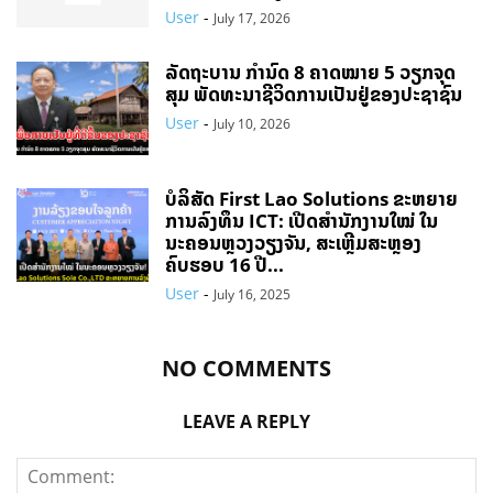
User
-
July 17, 2026
ລັດຖະບານ ກຳນົດ 8 ຄາດໝາຍ 5 ວຽກຈຸດ
ສຸມ ພັດທະນາຊີວິດການເປັນຢູ່ຂອງປະຊາຊົນ
User
-
July 10, 2026
ບໍລິສັດ First Lao Solutions ຂະຫຍາຍ
ການລົງທຶນ ICT: ເປີດສຳນັກງານໃໝ່ ໃນ
ນະຄອນຫຼວງວຽງຈັນ, ສະເຫຼີມສະຫຼອງ
ຄົບຮອບ 16 ປີ...
User
-
July 16, 2025
NO COMMENTS
LEAVE A REPLY