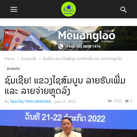
Home
ຂ່າວພາຍໃນ
ຊົມເຊີຍ! ແຂວງໄຊສົມບູນ ລາຍຮັບເພີ່ມ ແລະ ລາຍຈ່າຍຫຼຸດລົງ
ຂ່າວພາຍໃນ
ຊົມເຊີຍ! ແຂວງໄຊສົມບູນ ລາຍຮັບເພີ່ມ
ແລະ ລາຍຈ່າຍຫຼຸດລົງ
2225
0
By
ໂທລະໂຄ່ງ THOLAKHONG
-
July 21, 2022