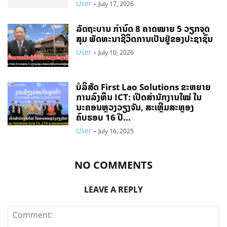
User
-
July 17, 2026
ລັດຖະບານ ກຳນົດ 8 ຄາດໝາຍ 5 ວຽກຈຸດ
ສຸມ ພັດທະນາຊີວິດການເປັນຢູ່ຂອງປະຊາຊົນ
User
-
July 10, 2026
ບໍລິສັດ First Lao Solutions ຂະຫຍາຍ
ການລົງທຶນ ICT: ເປີດສຳນັກງານໃໝ່ ໃນ
ນະຄອນຫຼວງວຽງຈັນ, ສະເຫຼີມສະຫຼອງ
ຄົບຮອບ 16 ປີ...
User
-
July 16, 2025
NO COMMENTS
LEAVE A REPLY