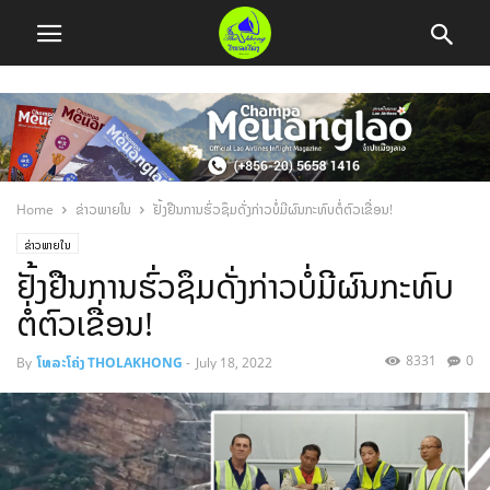
Home
ຂ່າວພາຍໃນ
ຢັ້ງຢືນການຮົ່ວຊຶມດັ່ງກ່າວບໍ່ມີຜົນກະທົບຕໍ່ຕົວເຂື່ອນ!
ຂ່າວພາຍໃນ
ຢັ້ງຢືນການຮົ່ວຊຶມດັ່ງກ່າວບໍ່ມີຜົນກະທົບ
ຕໍ່ຕົວເຂື່ອນ!
8331
0
By
ໂທລະໂຄ່ງ THOLAKHONG
-
July 18, 2022