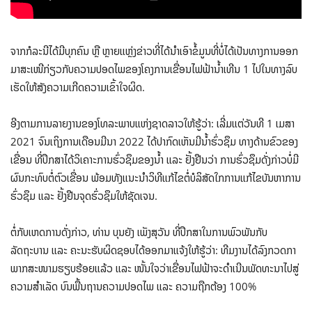
ຈາກກໍລະນີໄດ້ມີບຸກຄົນ ຫຼື ຫຼາຍແຫຼ່ງຂ່າວທີ່ໄດ້ນຳເອົາຂໍ້ມູນທີ່ບໍ່ໄດ້ເປັນທາງການອອກ
ມາສະເໜີກ່ຽວກັບຄວາມປອດໄພຂອງໂຄງການເຂື່ອນໄຟຟ້ານໍ້າເທີນ 1 ໄປໃນທາງລົບ
ເຮັດໃຫ້ສັງຄວາມເກີດຄວາມເຂົ້າໃຈຜິດ.
ອີງຕາມການລາຍງານຂອງໂທລະພາບແຫ່ງຊາດລາວໃຫ້ຮູ້ວ່າ: ເລີ່ມແຕ່ວັນທີ 1 ເມສາ
2021 ຈົນເຖິງການເດືອນມີນາ 2022 ໄດ້ປາກົດເຫັນມີນໍ້າຮົ່ວຊຶມ ທາງດ້ານຂົວຂອງ
ເຂື່ອນ ທີ່ປຶກສາໄດ້ວິເຄາະການຮົ່ວຊຶມຂອງນໍ້າ ແລະ ຢັ້ງຢືນວ່າ ການຮົ່ວຊຶມດັ່ງກ່າວບໍ່ມີ
ຜົນກະທົບຕໍ່ຕົວເຂື່ອນ ພ້ອມທັງແນະນຳວິທີແກ້ໄຂຕໍ່ບໍລິສັດໃກການແກ້ໄຂບັນຫາການ
ຮົ່ວຊຶມ ແລະ ຢັ້ງຢືນຈຸດຮົ່ວຊຶມໃຫ້ຊັດເຈນ.
ຕໍ່ກັບເຫດການດັ່ງກ່າວ, ທ່ານ ບຸນຍັງ ເພັງສຸວັນ ທີ່ປຶກສາໃນການພົວພັນກັບ
ລັດຖະບານ ແລະ ຄະນະຮັບຜິດຊອບໄດ້ອອກມາແຈ້ງໃຫ້ຮູ້ວ່າ: ທີມງານໄດ້ລົງກວດກາ
ພາກສະໜາມຮຽບຮ້ອຍແລ້ວ ແລະ ໜັ້ນໃຈວ່າເຂື່ອນໄຟຟ້າຈະດຳເນີນພັດທະນາໄປສູ່
ຄວາມສຳເລັດ ບົນພື້ນຖານຄວາມປອດໄພ ແລະ ຄວາມຖືກຕ້ອງ 100%