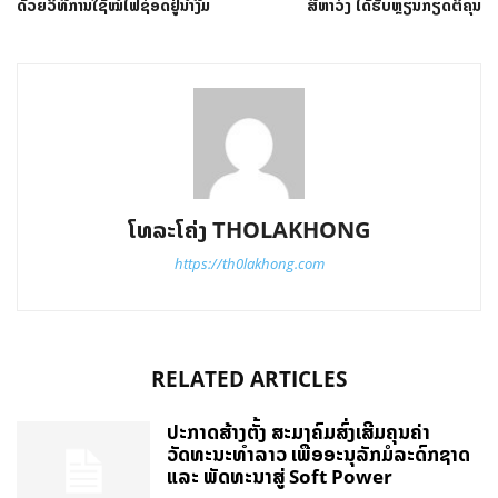
ດ້ວຍວິທີການໃຊ້ໝໍ້ໄຟຊ໋ອດຢູ່ນໍ້າງື່ມ
ສີຫາວົງ ໄດ້ຮັບຫຼຽນກຽດຕິຄຸນ
ໂທລະໂຄ່ງ THOLAKHONG
https://th0lakhong.com
RELATED ARTICLES
ປະກາດສ້າງຕັ້ງ ສະມາຄົມສົ່ງເສີມຄຸນຄ່າ
ວັດທະນະທຳລາວ ເພື່ອອະນຸລັກມໍລະດົກຊາດ
ແລະ ພັດທະນາສູ່ Soft Power