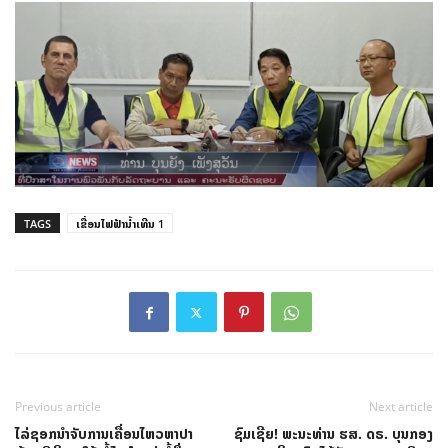
TAGS
ເຂື່ອນໄຟຟ້ານໍ້າເທີນ 1
Previous article
Next article
ໄລ່ຊອກນຳຈັບການເຄື່ອນໄຫວຫາປາ
ຊົມເຊີຍ! ພະນະທ່ານ ຮສ. ດຣ. ບຸນກອງ