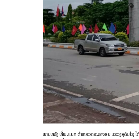
ພາຍຫລັງ ທີ່ພະແນກ ຕຳຫລວດຈະລາຈອນ ແຂວງອຸດົມໄຊ ໄດ້ຮ