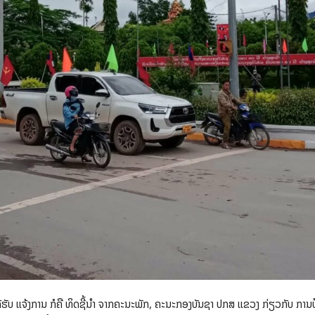
ັບ ແຈ້ງການ ກໍຄື ທິດຊີ້ນຳ ຈາກຄະນະພັກ, ຄະນະກອງບັນຊາ ປກສ ແຂວງ ກ່ຽວກັບ ກາ