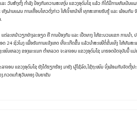
ແລະ ວັນສ້າງຕັ້ງ ກຳລັງ ປ້ອງກັນຄວາມສະຫງົບ ແຂວງອຸດົມໄຊ ແລ້ວ ກໍໄດ້ມີການຫັນເປັນ
ະ ທັງຜ່ານແຜນ ການເຄື່ອນໄຫວດັ່ງກ່າວ ໃຫ້ເຈົ້າຫນ້າທີ່ ທຸກສະຫາຍຮັບຮູ້ ແລະ ພ້ອມກັນ 
ກ.
ິດຊອບ ແຕ່ລະຫນ້າວຽກຢ່າງລະອຽດ ຄື ການປ້ອງກັນ ແລະ ເປີດທາງ ໃຫ້ຂະບວນແຂກ ການນຳ
4 ຊົວໂມງ ເພື່ອຮັບການແຈ້ງເຫດ ທີ່ຈະເກີດຂຶ້ນ ແລ້ວນຳສະເໜີຕໍ່ຂັ້ນເທິງ ໃຫ້ທັນສ
ຖະໜົນຫລວງ ຂອງພະແນກ ຕຳຫລວດ ຈະລາຈອນ ແຂວງອຸດົມໄຊ ມາຮອດປັດຈຸບັນນີ້ ແມ
ອນ ແຂວງອຸດົມໄຊ ຍັງໄດ້ຮຽກຮ້ອງ ມາຍັງ ຜູ້ໃຊ້ລົດ,ໃຊ້ຖະໜົນ ຈົ່ງພ້ອມກັນຈັດຕັ້ງປະ
ງ.ກວດແກ້:ສຸວັນທອງ ປັນຍາຂັນ