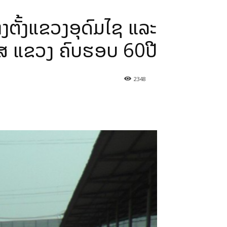
ງຕັ້ງແຂວງອຸດົມໄຊ ແລະ
ປກສ ແຂວງ ຄົບຮອບ 60ປີ
2348