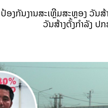
ອງກັນງານສະເຫຼີມສະຫຼອງ ວັນສ້າ
ວັນສ້າງຕັ້ງກຳລັງ 