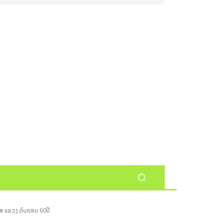
ປກສ ແຂວງ ຄົບຮອບ 60ປີ