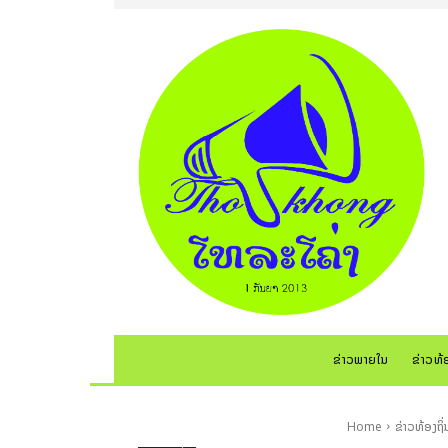
ຂ່າວພາຍໃນ
ຂ່າວທ້
Home
ຂ່າວທ້ອງຖິ່