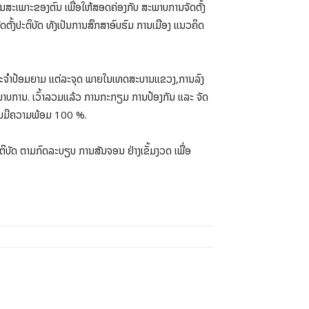
ແຜນສະເພາະຂອງຕົນ ເພື່ອໃຫ້ສອດຄ່ອງກັບ ສະພາບການຈັດຕັ້ງ
ຈັດຕັ້ງປະຕິບັດ ທັງເປັນການສຶກສາອົບຮົມ ການເມືອງ ແນວຄິດ
, ປະຈຳປ້ອມຍາມ ແຕ່ລະຈຸດ ພາຍໃນເທດສະບານແຂວງ,ການລົງ
ະພາບການ. ເວົ້າລວມແລ້ວ ການກະກຽມ ການປ້ອງກັນ ແລະ ຈັດ
່ນມີຄວາມພ້ອມ 100 %.
ຕິບັດ ຕາມກົດລະບຽບ ການສັນຈອນ ຢ່າງເຂັ້ມງວດ ເພື່ອ