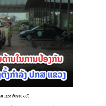
 ປກສ ແຂວງ ຄົບຮອບ 60ປີ