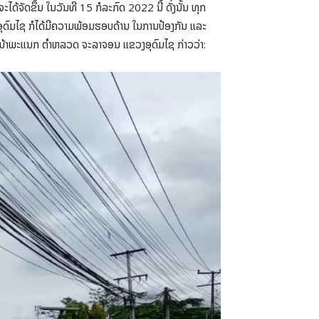
ດ້ຈັດຂຶ້ນ ໃນວັນທີ 15 ກໍລະກົດ 2022 ນີ້ ດັ່ງນັ້ນ ທຸກ
ອຸດົມໄຊ ກໍໄດ້ມີຄວາມພ້ອມຮອບດ້ານ ໃນການປ້ອງກັນ ແລະ
້າພະແນກ ຕໍາຫລວດ ຈະລາຈອນ ແຂວງອຸດົມໄຊ ກ່າວວ່າ: