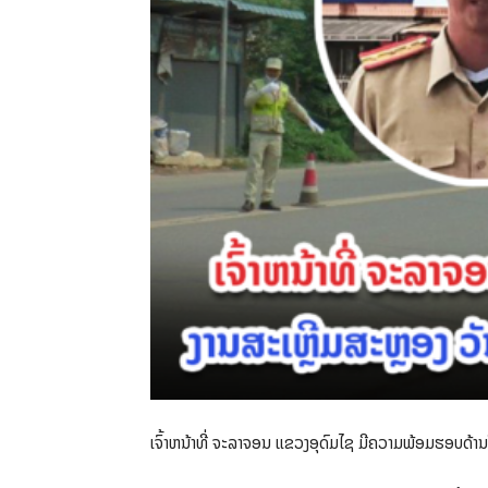
ເຈົ້າຫນ້າທີ່ ຈະລາຈອນ ແຂວງອຸດົມໄຊ ມີຄວາມພ້ອມຮອບດ້ານ