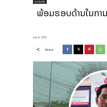
ຂ່າວທ້ອງຖິ່ນ
ພ້ອມຮອບດ້ານໃນການປ້
July 8, 2022
Share