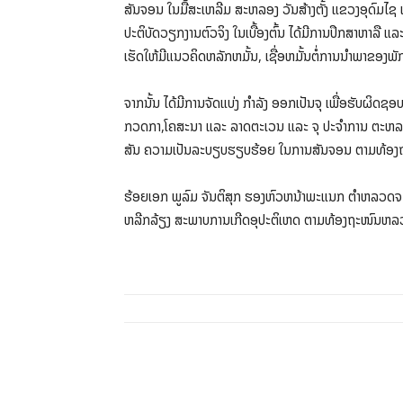
ສັນຈອນ ໃນມື້ສະເຫລີມ ສະຫລອງ ວັນສ້າງຕັ້ງ ແຂວງອຸດົມໄຊ 
ປະຕິບັດວຽກງານຕົວຈິງ ໃນເບື້ອງຕົ້ນ ໄດ້ມີການປຶກສາຫາລື ແລ
ເຮັດໃຫ້ມີແນວຄິດຫລັກຫມັ້ນ, ເຊື່ອຫມັ້ນຕໍ່ການນຳພາຂອງພັ
ຈາກນັ້ນ ໄດ້ມີການຈັດແບ່ງ ກຳລັງ ອອກເປັນຈຸ ເພື່ອຮັບຜ
ກວດກາ,ໂຄສະນາ ແລະ ລາດຕະເວນ ແລະ ຈຸ ປະຈຳການ ຕະຫລອດ 2
ສັນ ຄວາມເປັນລະບຽບຮຽບຮ້ອຍ ໃນການສັນຈອນ ຕາມທ້ອງ
ຮ້ອຍເອກ ພູລົມ ຈັນຕິສຸກ ຮອງຫົວຫນ້າພະແນກ ຕໍາຫລວດຈະລາຈ
ຫລີກລ້ຽງ ສະພາບການເກີດອຸປະຕິເຫດ ຕາມທ້ອງຖະໜົນຫລວ