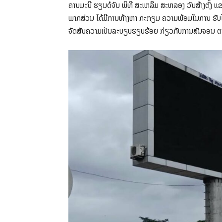
ຄານມະນີ ຮຽນດໍຈັນ ພິທີ ສະເຫລີມ ສະຫລອງ ວັນສ້າງຕັ້ງ ແຂວງ
ພາກສ່ວນ ໄດ້ມີການຫ້າງຫາ ກະກຽມ ຄວາມພ້ອມໃນການ ຮັບໃຊ້
ຈັດສັນຄວາມເປັນລະບຽບຮຽບຮ້ອຍ ກ່ຽວກັບການສັນຈອນ ຕາ