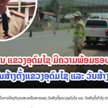
ໃນການປ້ອງກັນງານສະເຫລີມສະຫລອງ ວັນສ້າງຕັ້ງແຂວງອຸດົມໄຊ ແລະ ວັນສ້າງຕັ້ງກຳລັງ