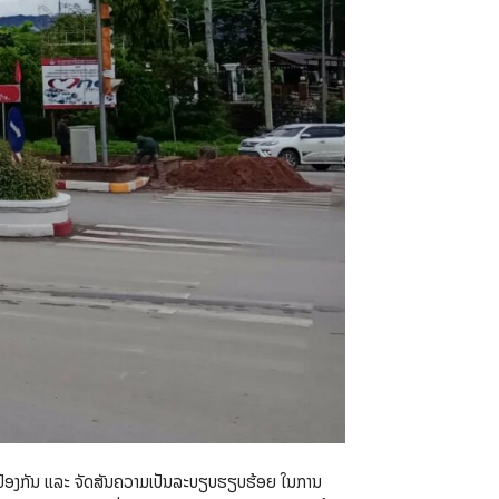
ນປ້ອງກັນ ແລະ ຈັດສັນຄວາມເປັນລະບຽບຮຽບຮ້ອຍ ໃນການ