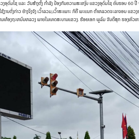
ອຸດົມໄຊ ແລະ ວັນສ້າງຕັ້ງ ກໍາລັງ ປ້ອງກັນຄວາມສະຫງົບ ແຂວງອຸດົມໄຊ ຄົບຮອບ 60 ປີ ຈະໄ
ງານດັ່ງກ່າວ ຢ່າງຈິງຈັງ ເວົ້າລວມ,ເວົ້າສະເພາະ ກໍຄື ພະແນກ ຕຳຫລວດຈະລາຈອນ ແຂວງ
ມທ້ອງຖະຫນົນຫລວງ ພາຍໃນເທດສະບານແຂວງ. ຮ້ອຍເອກ ພູລົມ ຈັນຕິສຸກ ຮອງຫົວຫນ