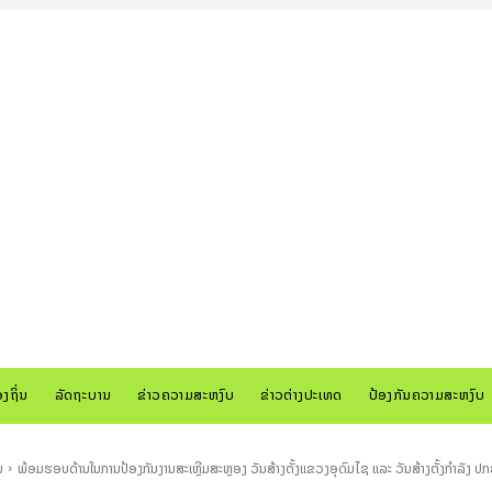
ອງຖິ່ນ
ລັດຖະບານ
ຂ່າວຄວາມສະຫງົບ
ຂ່າວຕ່າງປະເທດ
ປ້ອງກັນຄວາມສະຫງົບ
ນ
ພ້ອມຮອບດ້ານໃນການປ້ອງກັນງານສະເຫຼີມສະຫຼອງ ວັນສ້າງຕັ້ງແຂວງອຸດົມໄຊ ແລະ ວັນສ້າງຕັ້ງກຳລັງ 