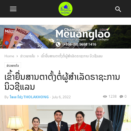
Home
ຂ່າວພາຍໃນ
ເຂົ້າຍື່ນສານຕາຕັ້ງຕໍ່ຜູ້ສຳເລັດຣາຊະການ ນິວຊີແລນ
ຂ່າວພາຍໃນ
ເຂົ້າຍື່ນສານຕາຕັ້ງຕໍ່ຜູ້ສຳເລັດຣາຊະການ
ນິວຊີແລນ
1238
0
By
ໂທລະໂຄ່ງ THOLAKHONG
-
July 6, 2022