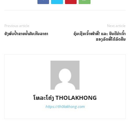
Previous article
Next article
ຍັງພົບປໍ້າຂາຍນໍ້າມັນເກີນລາຄາ
ຊົມເຊີຍເຈົ້າໜ້າທີ່! ແລະ ຍິນດີນຳເຈົ້າ
ຂອງລົດທີ່ໄດ້ລົດຄືນ
ໂທລະໂຄ່ງ THOLAKHONG
https://th0lakhong.com