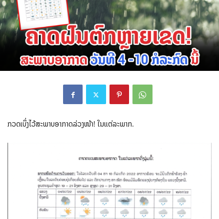
ກວດເບິ່ງໄວ້ສະພາບອາກາດລ່ວງໜ້າ! ໃນແຕ່ລະພາກ.