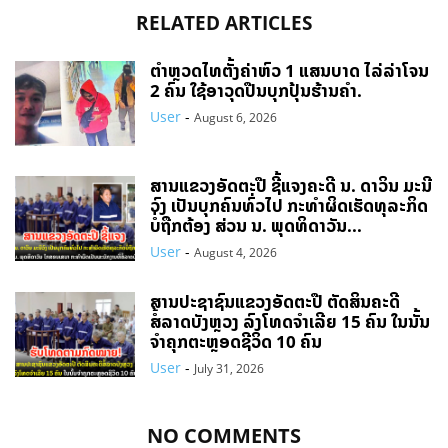
RELATED ARTICLES
ຕຳຫຼວດໄທຕັ້ງຄ່າຫົວ 1 ແສນບາດ ໄລ່ລ່າໂຈນ
2 ຄົນ ໃຊ້ອາວຸດປືນບຸກປຸ້ນຮ້ານຄຳ.
User
-
August 6, 2026
ສານແຂວງອັດຕະປື ຊີ້ແຈງຄະດີ ນ. ດາວິນ ມະນີ
ວົງ ເປັນບຸກຄົນທົ່ວໄປ ກະທຳຜິດເຮັດທຸລະກິດ
ບໍ່ຖືກຕ້ອງ ສ່ວນ ນ. ພຸດທິດາວັນ...
User
-
August 4, 2026
ສານປະຊາຊົນແຂວງອັດຕະປື ຕັດສິນຄະດີ
ສໍ້ລາດບັງຫຼວງ ລົງໂທດຈຳເລີຍ 15 ຄົນ ໃນນັ້ນ
ຈໍາຄຸກຕະຫຼອດຊີວິດ 10 ຄົນ
User
-
July 31, 2026
NO COMMENTS