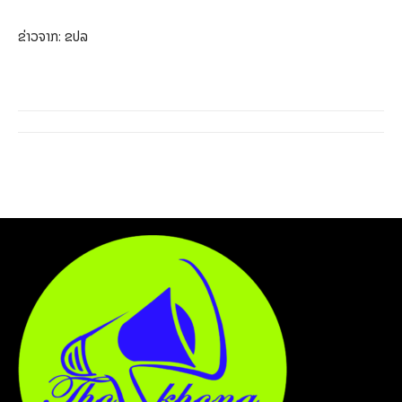
ຂ່າວຈາກ: ຂປລ