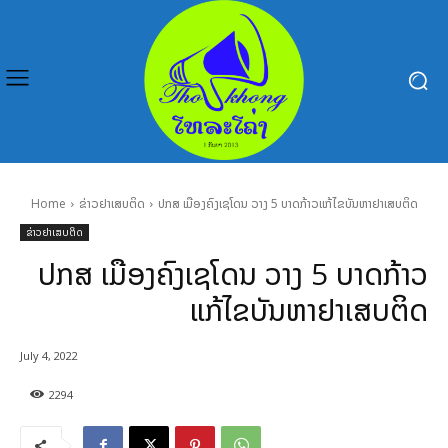
Home
ຂ່າວຢາເສບຕິດ
ປກສ ເມືອງຄົງເຊໂດນ ວາງ 5 ບາດກ້າວແກ້ໄຂບັນຫາຢາເສບຕິດ
ຂ່າວຢາເສບຕິດ
ປກສ ເມືອງຄົງເຊໂດນ ວາງ 5 ບາດກ້າວ
ແກ້ໄຂບັນຫາຢາເສບຕິດ
July 4, 2022
2294