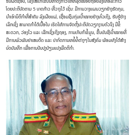
ຮັບຜິດຊອບ, ເລັ່ງໃສ່ແກ້ໄຂບັນຫາດັ່ງກ່າວໃຫ້ຫລຸດໜ້ອຍຖອຍລົງເທື່ອລະກ້າວ
ໂດຍປະຕິບັດຕາມ 5 ບາດກ້າວ ທີ່ວາງໄວ້ ເຊັ່ນ: ມີການວາງແຜນວຽກຢ່າງຮັດກຸມ,
ນຳເອົານິຕິກຳທີ່ສຳຄັນ ລົງເຜີຍແຜ່, ເຊື່ອມຊຶມກຸ່ມເປົ້າໝາຍຢ່າງທົ່ວເຖິງ, ຮັບຮູ້ຢ່າງ
ເລິກເຊິ່ງ ສາມາດກຳໄດ້ເນື້ອໃນ ເຮັດໃຫ້ການຈັດຕັ້ງປະຕິບັດວຽກງານຕົວຈິງ ມີຂໍ້
ສະດວກ, ວ່ອງໄວ ແລະ ເລີກເຊິ່ງເຖິງຖອງ, ການເກັບກຳຂໍ້ມູນ, ຂຶ້ນບັນຊີເປົ້າໝາຍທີ່
ມີການພົວພັນຢາເສບຕິດ ແລະ ປາກົດການຫຍໍ້ທໍ້ຕ່າງໆໃນສັງຄົມ ພ້ອມທັງໄດ້ສ້າງ
ບົດບັນທຶກ ເພື່ອການປັບປຸງປ່ຽນແປງພຶດຕິກຳ.