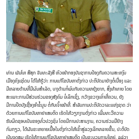
ທ່ານ ພັນໂທ ສີສຸກ ຈັນທະລັງສີ ຫົວໜ້າກອງບັນຊາການປ້ອງກັນຄວາມສະຫງົບ
ເມືອງຄົງເຊໂດນ ໄດ້ໃຫ້ຮູ້ວ່າ: ການແກ້ໄຂບັນຫາດັ່ງກ່າວ ປະຕິບັດມາຢ່າງຕໍ່ເນື່ອງ ແລະ
ມີຫລາຍດ້ານທີ່ມີຜົນສຳເລັດ, ບາງດ້ານກໍ່ພົບກັບຄວາມຫຍຸ້ງຍາກ, ສິ່ງທ້າທາຍ ໂດຍ
ສະເພາະການມີສ່ວນຮ່ວມຂອງສັງຄົມ ບໍ່ເລິກເຊິ່ງ, ກວ້າງຂວາງເທົ່າທີ່ຄວນ, ຍັງ
ມີການປິດບັງເຊື່ອງອຳຂໍ້ມູນ ຕໍ່ກັບເຈົ້າໜ້າທີ່. ສຳລັບການປະຕິບັດວາລະແຫ່ງຊາດ ວ່າ
ດ້ວຍການແກ້ໄຂບັນຫາຢາເສບຕິດ ເຮັດໃຫ້ວຽກງານດັ່ງກ່າວ ເພີ່ມທະວີຄວາມ
ຮັບຜິດຊອບເປັນຂອງທົ່ວປວງຊົນ ໂດຍມີການປະສານງານ, ຄວາມຮ່ວມມືຢ່າງ
ກົມກຽວ, ໄດ້ຜັນຂະຫຍາຍເນື້ອໃນດັ່ງກ່າວໃຫ້ເຂົ້າສູ່ລວງເລິກຫລາຍຂຶ້ນ, ປະຕິບັດ
ເປັນຈຸດສຸມ ເຮັດໃຫ້ການແກ້ໄຂບັນຫາຢາເສບຕິດ ເປັນຂະບວນການໃຫຍ່, ລຸລ່ວງ