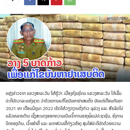
ແຫຼ່ງຂ່າວຈາກ ແຂວງສາລະວັນ ໃຫ້ຮູ້ວ່າ: ເມືອງຄົງເຊໂດນ ແຂວງສາລະວັນ ໄດ້ເລີ່ມ
ປະຕິບັດວາລະແຫ່ງຊາດ ວ່າດ້ວຍການແກ້ໄຂບັນຫາຢາເສບຕິດ ນັບແຕ່ເດືອນກັນຍາ
2021 ຫາ ເດືອນມິຖຸນາ 2022 ເຮັດໃຫ້ວຽກງານດັ່ງກ່າວ ລຸລ່ວງ ແລະ ສຳເລັດໄປ
ແລ້ວຫລາຍດ້ານ ເຊິ່ງສະແດງອອກຄວາມເປັນເຈົ້າການຂອງພໍ່ແມ່ປະຊາຊົນ, ອົງການ
ປົກຄອງບ້ານ, ເຈົ້າໜ້າທີ່ ແລະ ພາກສ່ວນທີ່ກ່ຽວຂ້ອງ ສຸມໃສ່ປະຕິບັດດ້ວຍຄວາມ