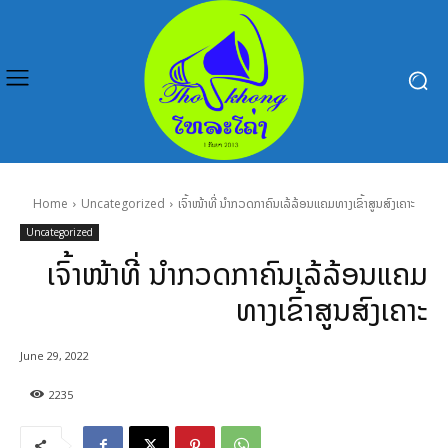
Home
Uncategorized
ເຈົ້າໜ້າທີ່ ນຳກວດກາຄົນເລ້ລ້ອນແຄມທາງເຂົ້າສູນສົງເຄາະ
Uncategorized
ເຈົ້າໜ້າທີ່ ນຳກວດກາຄົນເລ້ລ້ອນແຄມ
ທາງເຂົ້າສູນສົງເຄາະ
June 29, 2022
2235