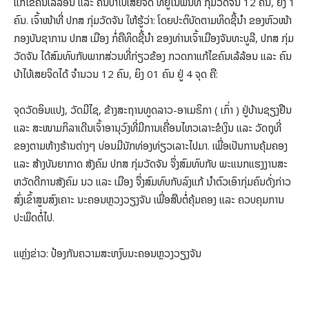
ແກ້ໄຂຄົນເລ້ລ້ອນ ແລະ ຄົນບ້າໄບ້ເສຍຈິດ ທີ່ຢູ່ໃນພື້ນທີ່ ກຸ່ມວັດຈັນ 12 ຄົນ, ຍິງ 1
ຄົນ. ເຈົ້າໜ້າທີ່ ປກສ ກຸ່ມວັດຈັນ ໃຫ້ຮູ້ວ່າ: ໂດຍປະຕິບັດຕາມທິດຊີ້ນໍາ ຂອງຫົວໜ້າ
ກອງບັນຊາການ ປກສ ເມືອງ ກໍ່ຄືທິດຊີ້ນໍາ ຂອງທ່ານເຈົ້າເມືອງຈັນທະບູລີ, ປກສ ກຸ່ມ
ວັດຈັນ ໄດ້ສົມທົບກັບພາກສ່ວນທີ່ກ່ຽວຂ້ອງ ກວດກາແກ້ໄຂຄົນເລ້ລ້ອນ ແລະ ຄົນ
ບ້າໄບ້ເສຍຈິດໄດ້ ຈໍານວນ 12 ຄົນ, ຍິງ 01 ຄົນ ຢູ່ 4 ຈຸດ ຄື:
ຈຸດວັດອິນແປງ, ວັດມີໄຊ, ຂ້າງສະຖານທູດລາວ-ອາເມຣິກາ ( ເກົ່າ ) ຢູ່ບ້ານຊຽງຢືນ
ແລະ ສະໜາມກິລາເດີນເຈົ້າອານຸວົງທີ່ມີການເຄື່ອນໄຫວເລາະຂໍເງິນ ແລະ ວັດຖຸທີ່
ຂອງຕາມຫ້າງຮ້ານຕ່າງໆ ບ່ອນມີນັກທ່ອງທ່ຽວເລາະໄປມາ. ເພື່ອເປັນການຄຸ້ມຄອງ
ແລະ ສ້າງບັນຍາກາດ ສັງຄົມ ປກສ ກຸ່ມວັດຈັນ ຈຶ່ງສົມທົບກັບ ພະແນກແຮງງານສະ
ຫວັດດີການສັງຄົມ ນວ ແລະ ເມືອງ ຈຶ່ງສົມທົບກັບລົງແກ້ ນຳຕົວເອົາກຸ່ມຄົນດັ່ງກ່າວ
ສົ່ງເຂົ້າສູນສົງເຄາະ ນະຄອນຫຼວງວຽງຈັນ ເພື່ອສືບຕໍ່ຄຸ້ມຄອງ ແລະ ຄວບຄຸມການ
ປະພຶດຕໍ່ໄປ.
ແຫຼ່ງຂ່າວ: ປ້ອງກັນຄວາມສະຫງົບນະຄອນຫຼວງວຽງຈັນ