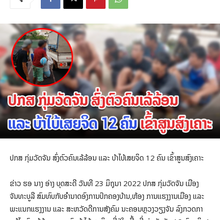
ປກສ ກຸ່ມວັດຈັນ ສົ່ງຕົວຄົນເລ້ລ້ອນ ແລະ ບ້າໄບ້ເສຍຈິດ 12 ຄົນ ເຂົ້າສູນສົງເຄາະ
ຂ່າວ ຮອ ນາງ ອ່າງ ບຸດສະດີ ວັນທີ 23 ມິຖຸນາ 2022 ປກສ ກຸ່ມວັດຈັນ ເມືອງ
ຈັນທະບູລີ ສົມທົບກັບອໍານາດອົງການປົກຄອງບ້ານ,ຫ້ອງ ການແຮງງານເມືອງ ແລະ
ພະແນກແຮງງານ ແລະ ສະຫວັດດີການສັງຄົມ ນະຄອນຫຼວງວຽງຈັນ ລົງກວດກາ