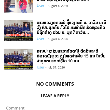
User
-
August 6, 2026
ສານແຂວງອັດຕະປື ຊີ້ແຈງຄະດີ ນ. ດາວິນ ມະນີ
ວົງ ເປັນບຸກຄົນທົ່ວໄປ ກະທຳຜິດເຮັດທຸລະກິດ
ບໍ່ຖືກຕ້ອງ ສ່ວນ ນ. ພຸດທິດາວັນ...
User
-
August 4, 2026
ສານປະຊາຊົນແຂວງອັດຕະປື ຕັດສິນຄະດີ
ສໍ້ລາດບັງຫຼວງ ລົງໂທດຈຳເລີຍ 15 ຄົນ ໃນນັ້ນ
ຈໍາຄຸກຕະຫຼອດຊີວິດ 10 ຄົນ
User
-
July 31, 2026
NO COMMENTS
LEAVE A REPLY