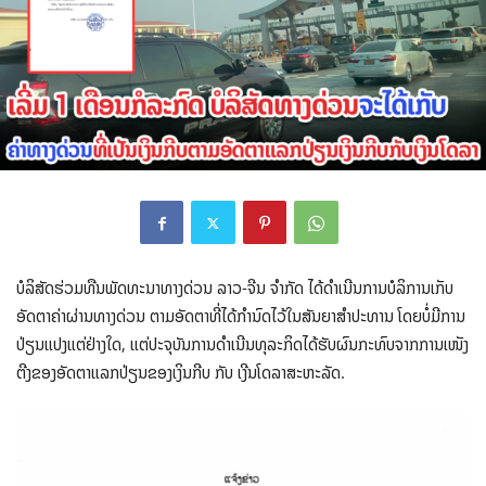
ບໍລິສັດຮ່ວມທືນພັດທະນາທາງດ່ວນ ລາວ-ຈີນ ຈໍາກັດ ໄດ້ດໍາເນີນການບໍລິການເກັບ
ອັດຕາຄ່າຜ່ານທາງດ່ວນ ຕາມອັດຕາທີ່ໄດ້ກໍານົດໄວ້ໃນສັນຍາສໍາປະທານ ໂດຍບໍ່ມີການ
ປ່ຽນແປງແຕ່ຢ່າງໃດ, ແຕ່ປະຈຸບັນການດໍາເນີນທຸລະກິດໄດ້ຮັບຜົນກະທົບຈາກການເໜັງ
ຕີງຂອງອັດຕາແລກປ່ຽນຂອງເງິນກີບ ກັບ ເງີນໂດລາສະຫະລັດ.