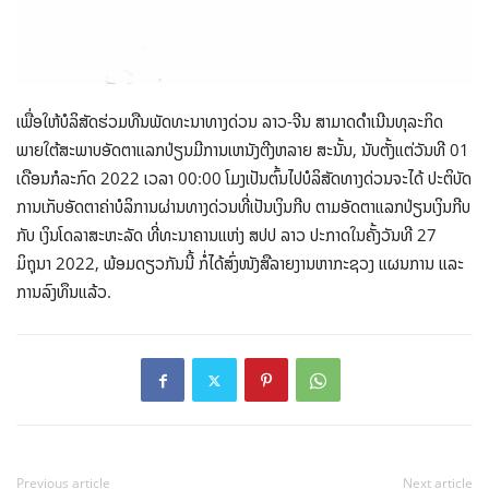
ເພື່ອໃຫ້ບໍລິສັດຮ່ວມທືນພັດທະນາທາງດ່ວນ ລາວ-ຈີນ ສາມາດດໍາເນີນທຸລະກິດ
ພາຍໃຕ້ສະພາບອັດຕາແລກປ່ຽນມີການເຫນັງຕີງຫລາຍ ສະນັ້ນ, ນັບຕັ້ງແຕ່ວັນທີ 01
ເດືອນກໍລະກົດ 2022 ເວລາ 00:00 ໂມງເປັນຕົ້ນໄປບໍລິສັດທາງດ່ວນຈະໄດ້ ປະຕິບັດ
ການເກັບອັດຕາຄ່າບໍລິການຜ່ານທາງດ່ວນທີ່ເປັນເງິນກີບ ຕາມອັດຕາແລກປ່ຽນເງິນກີບ
ກັບ ເງິນໂດລາສະຫະລັດ ທີ່ທະນາຄານແຫ່ງ ສປປ ລາວ ປະກາດໃນຄັ້ງວັນທີ 27
ມິຖຸນາ 2022, ພ້ອມດຽວກັນນີ້ ກໍ່ໄດ້ສົ່ງໜັງສືລາຍງານຫາກະຊວງ ແຜນການ ແລະ
ການລົງທຶນແລ້ວ.
Previous article
Next article