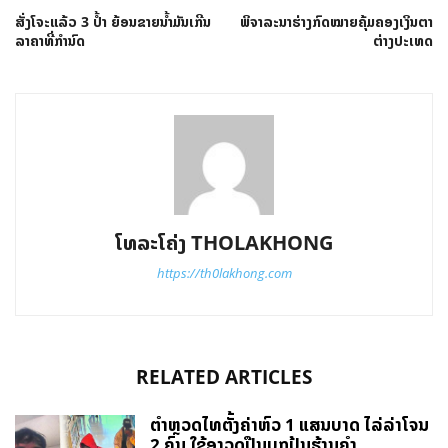
ສັ່ງໂຈະແລ້ວ 3 ປໍ້າ ຍ້ອນຂາຍນໍ້າມັນເກີນ
ພິຈາລະນາຮ່າງກົດໝາຍຄຸ້ມຄອງເງິນຕາ
ລາຄາທີ່ກຳນົດ
ຕ່າງປະເທດ
ໂທລະໂຄ່ງ THOLAKHONG
https://th0lakhong.com
RELATED ARTICLES
ຕຳຫຼວດໄທຕັ້ງຄ່າຫົວ 1 ແສນບາດ ໄລ່ລ່າໂຈນ
2 ຄົນ ໃຊ້ອາວຸດປືນບຸກປຸ້ນຮ້ານຄຳ.