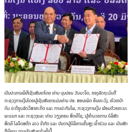
ເປັນປະທານພິທີເຊັນສັນຍາໂດຍ ທ່ານ ບຸນປອນ ວັນນະຈິດ, ຮອງລັດຖະມົນຕີ
ກະຊວງການເງິນໂດຍຜູ້ເຊັນສັນຍາແມ່ນທ່ານ ປອ. ສອນເພັດ ອິນທະວົງ, ຫົວຫນ້າ
ກົມ ປະຕິຮູບລັດວິສາຫະກິດ ແລະ ການປະກັນໄພ, ກະຊວງການເງິນ ພ້ອມດ້ວຍຄະນະ
ພະແນກ ແລະ ກະຊວງແລະ ທ່ານ ວຽງຄອນ ສິດທິໄຊ, ຜູ້ອຳນວຍການ ບໍລິສັດ
ສິດທິ ໂລຈິດສຕິກ ລາວ ຈຳກັດ ແລະ ບັນດາຜູ້ບໍລິຫານຂັ້ນສູງ ເຂົ້າຮ່ວມ ແລະ ເປັນສັກ
ຂີພິຍານ ການເຊັນສັນຍາໃນຄັ້ງນີ້.