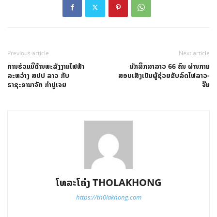
Previous article
Next article
ການຮ່ວມມືດ້ານພະລັງງານໄຟຟ້າ
ນັກສຶກສາລາວ 66 ຄົນ ຜ່ານການ
ລະຫວ່າງ ສປປ ລາວ ກັບ
ສອບເສັງເປັນຜູ້ຊ່ວຍຂັບລົດໄຟລາວ-
ຣາຊະອານາຈັກ ກຳປູເຈຍ
ຈີນ
ໂທລະໂຄ່ງ THOLAKHONG
https://th0lakhong.com