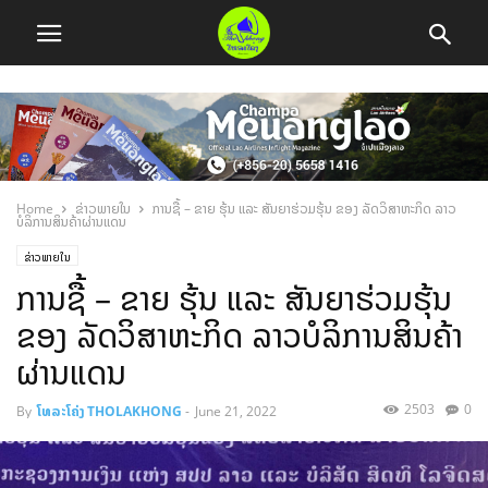
Home
ຂ່າວພາຍໃນ
ການຊື້ – ຂາຍ ຮຸ້ນ ແລະ ສັນຍາຮ່ວມຮຸ້ນ ຂອງ ລັດວິສາຫະກິດ ລາວ
ບໍລິການສິນຄ້າຜ່ານແດນ
ຂ່າວພາຍໃນ
ການຊື້ – ຂາຍ ຮຸ້ນ ແລະ ສັນຍາຮ່ວມຮຸ້ນ
ຂອງ ລັດວິສາຫະກິດ ລາວບໍລິການສິນຄ້າ
ຜ່ານແດນ
2503
0
By
ໂທລະໂຄ່ງ THOLAKHONG
-
June 21, 2022