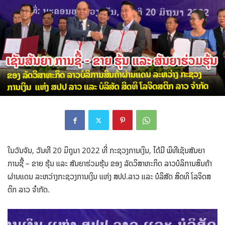
ໃນວັນຈັນ, ວັນທີ 20 ມິຖຸນາ 2022 ທີ່ ກະຊວງການເງິນ, ໄດ້ມີ ພິທີເຊັນສັນຍາ
ການຊື້ – ຂາຍ ຮຸ້ນ ແລະ ສັນຍາຮ່ວມຮຸ້ນ ຂອງ ລັດວິສາຫະກິດ ລາວບໍລິການສິນຄ້າ
ຜ່ານແດນ ລະຫວ່າງກະຊວງການເງິນ ແຫ່ງ ສປປ.ລາວ ແລະ ບໍລິສັດ ສິດທິ ໂລຈິດສ
ຕິກ ລາວ ຈຳກັດ.