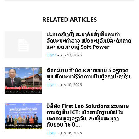
RELATED ARTICLES
ປະກາດສ້າງຕັ້ງ ສະມາຄົມສົ່ງເສີມຄຸນຄ່າ
ວັດທະນະທຳລາວ ເພື່ອອະນຸລັກມໍລະດົກຊາດ
ແລະ ພັດທະນາສູ່ Soft Power
User
-
July 17, 2026
ລັດຖະບານ ກຳນົດ 8 ຄາດໝາຍ 5 ວຽກຈຸດ
ສຸມ ພັດທະນາຊີວິດການເປັນຢູ່ຂອງປະຊາຊົນ
User
-
July 10, 2026
ບໍລິສັດ First Lao Solutions ຂະຫຍາຍ
ການລົງທຶນ ICT: ເປີດສຳນັກງານໃໝ່ ໃນ
ນະຄອນຫຼວງວຽງຈັນ, ສະເຫຼີມສະຫຼອງ
ຄົບຮອບ 16 ປີ...
User
-
July 16, 2025