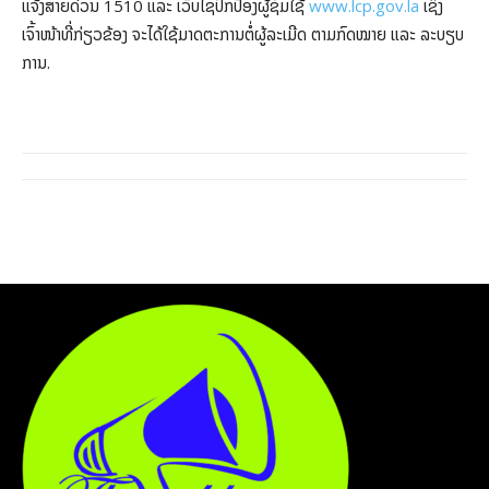
ແຈ້ງສາຍດ່ວນ 1510 ແລະ ເວັບໄຊປົກປ້ອງຜູ້ຊົມໃຊ້
www.lcp.gov.la
ເຊິ່ງ
ເຈົ້າໜ້າທີ່ກ່ຽວຂ້ອງ ຈະໄດ້ໃຊ້ມາດຕະການຕໍ່ຜູ້ລະເມີດ ຕາມກົດໝາຍ ແລະ ລະບຽບ
ການ.