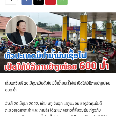
ເລີ່ມແຕ່ວັນທີ 20 ມິຖຸນາເປັນຕົ້ນໄປ ມີປໍ້ານໍ້າມັນເຊື້ອໄຟ ເປີດໃຫ້ບໍລິການຢ່າງໜ້ອຍ
600 ປໍ້າ
ວັນທີ 20 ມິຖຸນາ 2022, ທ່ານ ນາງ ຈັນສຸກ ແສງພະ ຈັນ ຮອງລັດຖະມົນຕີ
ກະຊວງອຸດສາຫະກຳ ແລະ ການຄ້າ ໄດ້ຖະແຫລງຂ່າວຕໍ່ສື່ມວນຊົນ ກ່ຽວກັບ