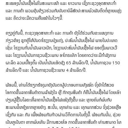
ສະໜອງນ້ຳມັນເຊື້ອໄຟໃນສະເພາະໜ້າ ແລະ ຍາວນານ ເຊິ່ງກະຊວງອຸດສາຫະກຳ
ແລະ ການຄ້າ ພວມຂຸ້ນຂ້ຽວຮ່ວມກັບບັນດາບໍລິສັດປະສານພົວພັນຕິດຕໍ່ຫຼາຍແຫຼ່ງ
ແລະ ຄິດວ່າຈະມີຄວາມຄືບໜ້າໃນໄວໆນີ້.
ຄຽງຄູ່ກັນນີ້, ກະຊວງອຸດສາຫະກຳ ແລະ ການຄ້າ ຍັງໄດ້ຮ່ວມກັບຂະແໜງການ
ກ່ຽວຂ້ອງ ຊຸກຍູ້ໃຫ້ບັນດາໂຮງງານປຸ່ງແຕ່ງ, ປະສົມນໍ້າມັນເຊື້ອໄຟ ພາຍໃນປະເທດ
ເຊັ່ນ: ໂຮງງານກັ່ນນໍ້າມັນລາວເປັກ, ໂຮງງານປະສົມນໍ້າມັນເຊື້ອໄຟ ຍອດງື່ມພາວເວີ
ແລະ ໂຮງງານນໍ້າມັນກາຊວນຊີວະພາບ ອາໂກຣເທັກ ໂດຍຄາດວ່າຈະມີກຳລັງການ
ຜະລິດ ລວມເບື້ອງຕົ້ນ ເປັນນໍ້າມັນແອັດຊັງ 65 ລ້ານລິດ/ປີ, ນໍ້າມັນກາຊວນ 150
ລ້ານລິດ/ປີ ແລະ ນໍ້າມັນກາຊວນຊີວະພາບ 4 ລ້ານລິດ/ປີ.
ພ້ອມນີ້, ທ່ານໄດ້ຮຽກຮ້ອງມາຍັງບັນດາຜູ້ປະກອບການທັງໝົດ ຈົ່ງຢ່າໄດ້ສວຍ
ໂອກາດຂຶ້ນລາຄາສິນຄ້າຕາມລໍາພັງໃຈ ຫຼື ກັກຕຸນສິນຄ້າ ກໍຄືນໍ້າມັນເຊື້ອໄຟ ໂດຍເອົາ
ປຽບຜູ້ຊື້ໃນໄລຍະທີ່ລາຄານໍ້າມັນເຊື້ອໄຟເໜັງຕີງຂຶ້ນ ແລະ ຫຼາຍຄົນກໍພົບກັບ
ສະພາບຂໍ້ຫຍຸ້ງຍາກຫຼາຍຢ່າງ. ສະນັ້ນ, ທຸກທ່ານ ແລະ ທຸກພາກສ່ວນ ຈົ່ງຊ່ວຍເຫຼືອ
ເຊິ່ງກັນ ແລະ ກັນ ເພື່ອພ້ອມກັນກ້າວຜ່ານວິກິດການໃນຄັ້ງນີ້. ພ້ອມກັນນັ້ນ, ຊ່ວຍ
ເປັນຫູເປັນຕາ ຫາກພົບເຫັນ ມີການສວຍໂອ ກາດຂຶ້ນລາຄາສິນຄ້າ ທ່ານສາມາດ ໂທ