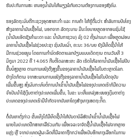
ຮັບປະກັນການສະ ຫນອງນ້ຳມັນໃຫ້ພຽງພໍກັບຄວາມຕ້ອງການຂອງສັງຄົມ.
ຮອງລັດຖະມົນຕີກະຊວງອຸດສາຫະກຳ ແລະ ການຄ້າ ໃຫ້ຮູ້ຕື່ມວ່າ: ສໍາລັບການປັບໂຄງ
ສ້າງລາຄານໍ້າມັນເຊື້ອໄຟ, ນອກຈາກ ລັດຖະບານ ມີນະໂຍບາຍຫຼຸດອາກອນຊົມໃຊ້
(ນໍ້າມັນແອັດຊັງທໍາມະດາ ແລະ ນໍ້າມັນກາຊວນ) ລົງ 02 ຄັ້ງຜ່ານມາ ເພື່ອຫຼຸດຜ່ອນ
ລາຄານໍ້າມັນເຊື້ອໄຟຊ່ວຍປະຊາ ຊົນບັນເຜົ່າ, ຄະນະ 36/ນຍ ຍັງມີທິດຊີ້ນໍາໃຫ້
ມີການຊ່ວຍໜູນ ໂດຍການກໍານົດອັດຕາແລກປ່ຽນແບບເດັດຖານ ຕາມວັນທີ 3
ມິຖຸນາ 2022 ຄື 14.065 ກີບຕໍ່ໂດລາສະຫະ ລັດ ເຮັດໃຫ້ລາຄານໍ້າມັນເຊື້ອໄຟປັບ
ຂຶ້ນບໍ່ສູງຫຼາຍ ຕາມການເໜັງຕີງສູງຂຶ້ນຂອງລາຄານໍາມັນເຊື້ອໄຟໃນຕະຫຼາດໂລກ.
ຢ່າງໃດກໍຕາມ ຈາກສະພາບການເໜັງຕີງຂອງລາຄານ້ຳມັນເຊື້ອໄຟໃນປັດຈຸບັນ
ເພີ່ມຂຶ້ນສູງ ສົ່ງຜົນກະທົບຕໍ່ການນຳເຂົ້ານ້ຳມັນເຊື້ອໄຟຂອງປະເທດເຮົາກໍມີຄວາມ
ຈຳເປັນນຳໃຊ້ເງິນຕາຕ່າງປະເທດເພີ່ມຂຶ້ນ, ໃນຂະ ນະທີ່ແຫລ່ງສະໜອງເງິນຕາຕ່າງ
ປະເທດຂອງປະເທດເຮົາມີຈຳກັດຈາກບັນຫາໂຄງສ້າງທາງເສດຖະກິິດ.
ຕໍ່ໍບັນຫາດັ່ງກ່າວ ຂັ້ນເທິງໄດ້ມີທິດຊີ້ນຳໃຫ້ບັນດາບໍລິສັດນໍາເຂົ້ານ້ຳມັນເຊື້ອໄຟ
ພາຍໃນປະເທດປຶກສາຫາລືຮ່ວມກັນ ເພື່ອເຈລະຈາຈັດຊື້ນ້ຳມັນເຊື້ອໄຟຈາກຫຼາຍ
ແຫຼ່ງ ຫຼື ຈາກປະເທດຜູ້ຜະລິດທີ່ມີລາຄາຖືກກວ່າເພື່ອເປັນອີກທາງເລືອກໃນການ