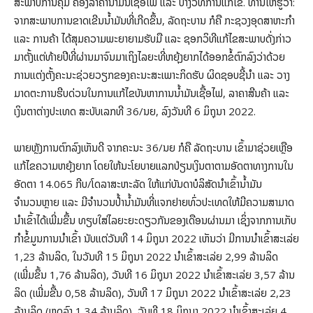
ສະພາບການຄຸ້ມ ຄອງລາຄານໍ້າມັນເຊື້ອໄຟ ແລະ ບາງວິທີການແກ້ໄຂ. ທ່ານໃຫ້ຮູ້ວ່າ:
ຈາກສະພາບການຂາດເຂີນນໍ້າມັນທີ່ເກີດຂຶ້ນ, ລັດຖະບານ ກໍຄື ກະຊວງອຸດສາຫະກຳ
ແລະ ການຄ້າ ໄດ້ສຸມຄວາມພະຍາຍາມຮັບມື ແລະ ຊອກວິທີແກ້ໄຂສະພາບດັ່ງກ່າວ
ມາຕັ້ງແຕ່ທ້າຍປີທີ່ຜ່ານມາຈົນມາເຖິງໄລຍະທີ່ຫຍຸ້ງຍາກໄດ້ອອກຂໍ້ຕົກລົງວ່າດ້ວຍ
ການແຕ່ງຕັ້ງຄະນະຊ່ວຍວຽກຂອງຄະນະສະເພາະກິດຮັບ ຜິດຊອບຊີ້ນຳ ແລະ ວາງ
ມາດຕະການຮີບດ່ວນໃນການແກ້ໄຂບັນຫາການນ້ຳມັນເຊື້ອໄຟ, ລາຄາສີນຄ້າ ແລະ
ເງິນຕາຕ່າງປະເທດ ສະບັບເລກທີ 36/ນຍ, ລົງວັນທີ 6 ມິຖຸນາ 2022.
ພາຍຫຼັງການຕົກລົງເຫັນດີ ຈາກຄະນະ 36/ນຍ ກໍຄື ລັດຖະບານ ເຂົ້າມາຊ່ວຍເຫຼືອ
ແກ້ໄຂຄວາມຫຍຸ້ງຍາກ ໂດຍໃຫ້ນະໂຍບາຍແລກປ່ຽນເງິນຕາຕາມອັດຕາທາງການໃນ
ອັດຕາ 14.065 ກີບ/ໂດລາສະຫະລັດ ໃຫ້ແກ່ບັນດາບໍລິສັດນໍາເຂົ້ານໍ້າມັນ
ຈຳນວນຫຼາຍ ແລະ ມີຈຳນວນປໍ້ານໍ້າມັນທີ່ແຈກຢາຍທົ່ວປະເທດໃຫ້ມີຄວາມສາມາດ
ນໍາເຂົ້າໄດ້ເພີ່ມຂຶ້ນ ທຽບໃສ່ໄລຍະຍະດຽວກັນຂອງເດືອນຜ່ານມາ ເຊິ່ງຈາກການເກັບ
ກໍາຂໍ້ມູນການນໍາເຂົ້າ ນັບແຕ່ວັນທີ 14 ມິຖຸນາ 2022 ເຫັນວ່າ ມີການນໍາເຂົ້າສະເລ່ຍ
1,23 ລ້ານລິດ, ໃນວັນທີ 15 ມິຖຸນາ 2022 ນໍາເຂົ້າສະເລ່ຍ 2,99 ລ້ານລິດ
(ເພີ່ມຂຶ້ນ 1,76 ລ້ານລິດ), ວັນທີ 16 ມິຖຸນາ 2022 ນໍາເຂົ້າສະເລ່ຍ 3,57 ລ້ານ
ລິດ (ເພີ່ມຂື້ນ 0,58 ລ້ານລິດ), ວັນທີ 17 ມິຖຸນາ 2022 ນໍາເຂົ້າສະເລ່ຍ 2,23
ລ້ານລິດ (ຫຼຸດລົງ 1,34 ລ້ານລິດ), ວັນທີ 18 ມິຖຸນາ 2022 ນໍາເຂົ້າສະເລ່ຍ 4