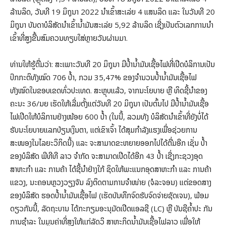
ລ້ານລິດ, ວັນທີ 19 ມິຖຸນາ 2022 ນໍາເຂົ້າສະເລ່ຍ 4 ແສນລິດ ແລະ ໃນວັນທີ 20
ມິຖຸນາ ບັນດາບໍລິສັດນໍາເຂົ້ານໍ້າມັນສະເລ່ຍ 5,92 ລ້ານລິດ ເຊີ່ງເປັນຕົວເລກການນໍາ
ເຂົ້າທີ່ສູງຂື້ນສົມຄວນທຽບໃສ່ຫຼາຍວັນຜ່ານມາ.
ທ່ານໃຫ້ຮູ້ຕື່ມວ່າ: ສະເພາະວັນທີ 20 ມິຖຸນາ ມີປໍ້ານໍ້າມັນເຊື້ອໄຟທີ່ເປີດບໍລິການເປັນ
ປົກກະຕິທັງໝົດ 706 ປໍ້າ, ກວມ 35,47% ຂອງຈໍານວນປໍ້ານໍ້າມັນເຊື້ອໄຟ
ທັງໝົດໃນຂອບເຂດທົ່ວປະເທດ. ສະຫຼຸບແລ້ວ, ຈາກນະໂຍບາຍ ຫຼື ທິດຊີ້ນໍາຂອງ
ຄະນະ 36/ນຍ ເຮັດໃຫ້ເລີ່ມຕັ້ງແຕ່ວັນທີ 20 ມິຖຸນາ ເປັນຕົ້ນໄປ ມີປໍ້ານໍ້າມັນເຊື້ອ
ໄຟເປີດໃຫ້ບໍລິການຢ່າງໜ້ອຍ 600 ປໍ້າ (ໃນນີ້, ລວມທັງ ບໍລິສັດນຳເຂົ້າທີ່ຍັງບໍ່ໄດ້
ຮັບນະໂຍບາຍແລກປ່ຽນເງິນຕາ, ແຕ່ເຂົາເຈົ້າ ໄດ້ສຸມກໍາລັງແຮງເພື່ອຊ່ວຍການ
ສະໜອງໃນໄລຍະວິກິດນີ້) ແລະ ຈະສາມາດຂະຫຍາຍອອກໄປໄດ້ຕື່ມອີກ ເຊັ່ນ ປໍ້າ
ຂອງບໍລິສັດ ພີທີທີ ລາວ ຈໍາກັດ ຈະສາມາດເປີດໄດ້ອີກ 43 ປໍ້າ ເຊີ່ງກະຊວງອຸດ
ສາຫະກໍາ ແລະ ການຄ້າ ໄດ້ຊີ້ນໍາຢ່າງໃກ້ ຊິດໃຫ້ພະແນກອຸດສາຫະກໍາ ແລະ ການຄ້າ
ແຂວງ, ນະຄອນຫຼວງວຽງຈັນ ລົງຕິດຕາມການຈໍາໜ່າຍ (ຈໍລະຈອນ) ແຕ່ຂອດສາງ
ຂອງບໍລິສັດ ຮອດປໍ້ານໍ້າມັນເຊື້ອໄຟ (ເຮັດບັນທຶກຈົດຮັບຈົດຈ່າຍຊັດເຈນ), ພ້ອມ
ດຽວກັນນີ້, ລັດຖະບານ ໄດ້ກະກຽມອະນຸມັດເປີດແອລຊີ (LC) ຫຼື ບັນຊີຄໍ້າປະ ກັນ
ການຊໍາລະ ໃນມູນຄ່າທີ່ສູງໃຫ້ແກ່ລັດວິ ສາຫະກິດນໍ້າມັນເຊື້ອໄຟລາວ ເພື່ອໃຫ້