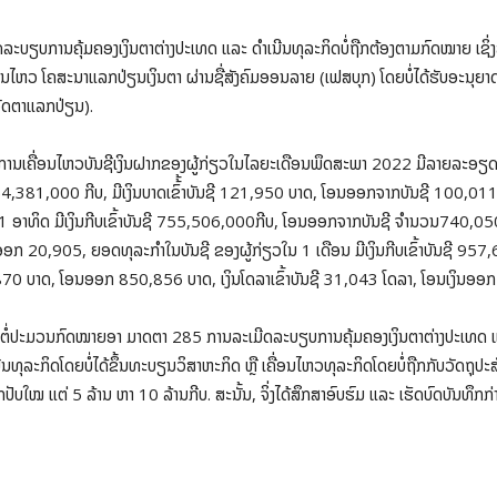
ະເມີດລະບຽບການຄຸ້ມຄອງເງິນຕາຕ່າງປະເທດ ແລະ ດໍາເນີນທຸລະກິດບໍ່ຖືກຕ້ອງຕາມກົດໝາຍ ເຊິ່ງສ
ນໄຫວ ໂຄສະນາແລກປ່ຽນເງິນຕາ ຜ່ານຊື່ສັງຄົມອອນລາຍ (ເຟສບຸກ) ໂດຍບໍ່ໄດ້ຮັບອະນຸຍາດ
ອັດຕາແລກປ່ຽນ).
ານເຄື່ອນໄຫວບັນຊີເງິນຝາກຂອງຜູ້ກ່ຽວໃນໄລຍະເດືອນພຶດສະພາ 2022 ມີລາຍລະອຽດຄື: ຍອ
381,000 ກີບ, ມີເງິນບາດເຂົ້້າບັນຊີ 121,950 ບາດ, ໂອນອອກຈາກບັນຊີ 100,011 ບາດ
 ອາທິດ ມີເງິນກີບເຂົ້າບັນຊີ 755,506,000ກີບ, ໂອນອອກຈາກບັນຊີ ຈໍານວນ740,050
ອອກ 20,905, ຍອດທຸລະກໍາໃນບັນຊີ ຂອງຜູ້ກ່ຽວໃນ 1 ເດືອນ ມີເງິນກີບເຂົ້າບັນຊີ 9
,870 ບາດ, ໂອນອອກ 850,856 ບາດ, ເງິນໂດລາເຂົ້າບັນຊີ 31,043 ໂດລາ, ໂອນເງິນອອ
ວົງ ຜິດຕໍ່ປະມວນກົດໝາຍອາ ມາດຕາ 285 ການລະເມີດລະບຽບການຄຸ້ມຄອງເງິນຕາຕ່າງປະເທດ
ນທຸລະກິດໂດຍບໍ່ໄດ້ຂຶ້ນທະບຽນວິສາຫະກິດ ຫຼື ເຄື່ອນໄຫວທຸລະກິດໂດຍບໍ່ຖືກກັບວັດຖຸ
ປັບໃໝ ແຕ່ 5 ລ້ານ ຫາ 10 ລ້ານກີບ. ສະນັ້ນ, ຈິ່ງໄດ້ສຶກສາອົບຮົມ ແລະ ເຮັດບົດບັນທຶກກ່າ