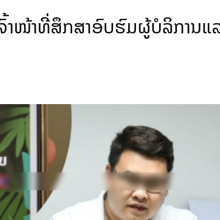
ເຈົ້າໜ້າທີ່ສຶກສາອົບຮົມຜູ້ບໍລິກ