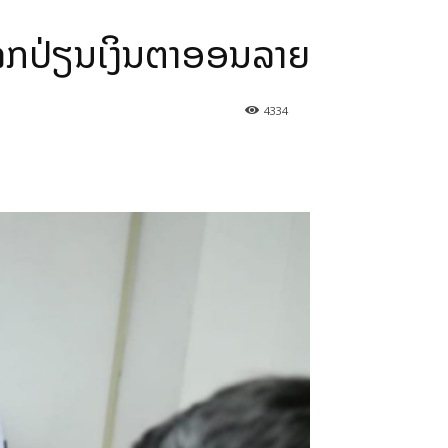
ານແລກປ່ຽນເງິນຕາອອນລາຍ
4334