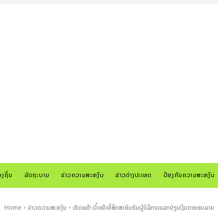
ອງຖິ່ນ
ລັດຖະບານ
ຂ່າວຄວາມສະຫງົບ
ຂ່າວຕ່າງປະເທດ
ປ້ອງກັນຄວາມສະຫງົບ
Home
ຂ່າວຄວາມສະຫງົບ
ເຮັດແທ້! ເຈົ້າໜ້າທີ່ສຶກສາອົບຮົມຜູ້ບໍລິການແລກປ່ຽນເງິນຕາອອນລາຍ