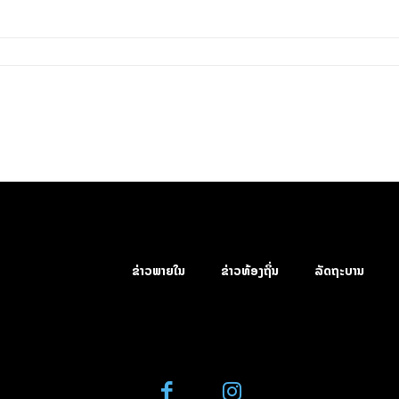
ຂ່າວພາຍໃນ
ຂ່າວທ້ອງຖິ່ນ
ລັດຖະບານ