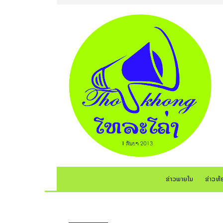
ຂ່າວພາຍໃນ
ຂ່າວທ້