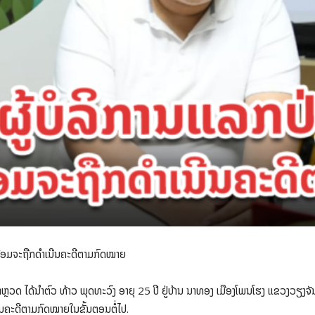
ຍພ້ອມຈະຖືກດໍາເນີນຄະດີຕາມກົດໝາຍ
ຼວດ ໄດ້ນຳຕົວ ທ້າວ ພຸດທະວົງ ອາຍຸ 25 ປີ ຢູ່ບ້ານ ນາທອງ ເມືອງໂພນໂຮງ ແຂວງວຽງຈັນ
ນີນຄະດີຕາມກົດໝາຍໃນຂັ້ນຕອນຕໍ່ໄປ.