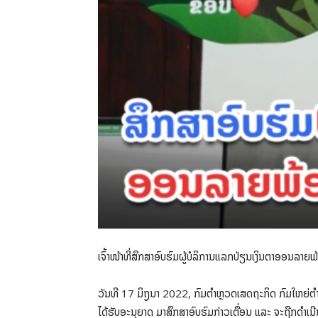
ເຈົ້າໜ້າທີ່ສຶກສາອົບຮົມຜູ້ບໍລິການແລກປ່ຽນເງິນຕາອອນລາ
ວັນທີ 17 ມິຖູນາ 2022, ກົມຕຳຫຼວດເສດຖະກິດ ກົມໃຫຍ່ຕຳຫ
ໄດ້ຮັບອະນຸຍາດ ມາສຶກສາອົບຮົມກ່າວເຕື່ອນ ແລະ ຈະຖືກດຳເ