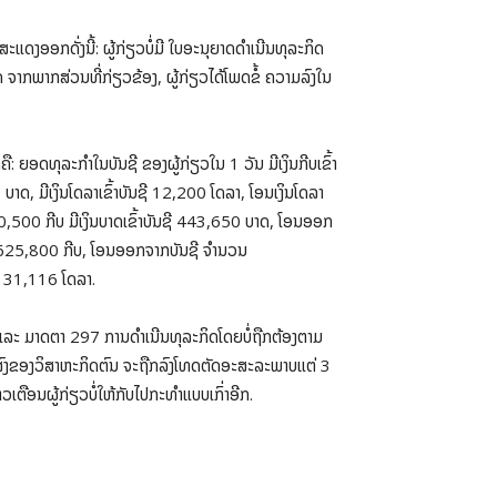
ະແດງອອກດັ່ງນີ້: ຜູ້ກ່ຽວບໍ່ມີ ໃບອະນຸຍາດດໍາເນີນທຸລະກິດ
 ຈາກພາກສ່ວນທີ່ກ່ຽວຂ້ອງ, ຜູ້ກ່ຽວໄດ້ໂພດຂໍ້ ຄວາມລົງໃນ
ດທຸລະກໍາໃນບັນຊີ ຂອງຜູ້ກ່ຽວໃນ 1 ວັນ ມີເງິນກີບເຂົ້າ
, ມີເງິນໂດລາເຂົ້າບັນຊີ 12,200 ໂດລາ, ໂອນເງິນໂດລາ
,500 ກີບ ມີເງິນບາດເຂົ້າບັນຊີ 443,650 ບາດ, ໂອນອອກ
57,625,800 ກີບ, ໂອນອອກຈາກບັນຊີ ຈໍານວນ
ກ 31,116 ໂດລາ.
 ແລະ ມາດຕາ 297 ການດຳເນີນທຸລະກິດໂດຍບໍ່ຖືກຕ້ອງຕາມ
ປະສົງຂອງວິສາຫະກິດຕົນ ຈະຖືກລົງໂທດຕັດອະສະລະພາບແຕ່ 3
ວເຕືອນຜູ້ກ່ຽວບໍ່ໃຫ້ກັບໄປກະທໍາແບບເກົ່າອີກ.