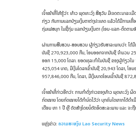
ເຈົ້າໜ້າທີ່ໃຫ້ຮູ້ວ່າ: ທ້າວ ພຸດທະວົງ ສີສຸວັນ ມີເຈດຕະນາລ
ກ່ຽວ ກັບການແລກປ່ຽນເງິນຕາຕ່າງປະເທດ ແລ້ວໄດ້ມີການເຄື່ອ
ກຸ່ມເຟສບຸກ ໃນຊື່ກຸ່ມ ແລກປ່ຽນເງິນຕາ (ໂອນ-ແລກ-ຕິດຕາມ
ຜ່ານການສືບສວນ-ສອບສວນ ຜູ້ກ່ຽວຮັບສາລະພາບວ່າ: ໄດ້ມີກ
ບັນຊີ 270,923,000 ກີບ, ໂອນອອກຈາກບັນຊີ ຈໍານວນ 254,
ອອກ 15,000 ໂດລາ. ຍອດທຸລະກໍາໃນບັນຊີ ຂອງຜູ້ກ່ຽວໃນ 1
425,054 ບາດ, ມີເງິນໂດລາເຂົ້າບັນຊີ 20,943 ໂດລາ, ໂອນ
957,846,000 ກີບ, ໂດລາ, ມີເງິນບາດໂອນເຂົ້າບັນຊີ 872
ເຈົ້າໜ້າທີ່ກ່າວອີກວ່າ: ການກຳດັ່ງກ່າວຂອງທ້າວ ພຸດທະ
ກົດໝາຍ ໂດຍກົດໝາຍໄດ້ກຳນົດໄວ້ວ່າ ບຸກຄົນໃດຫາກໄດ້ດຳເນີ
ເດືອນ ຫາ 1 ປີ ຫຼື ດັດສ້າງໂດຍບໍ່ຕັດອິດສະລະພາບ ແລະ ຈະຖືກ
ແຫຼ່ງຂ່າວ:
ຄວາມສະຫງົບ Lao Security News