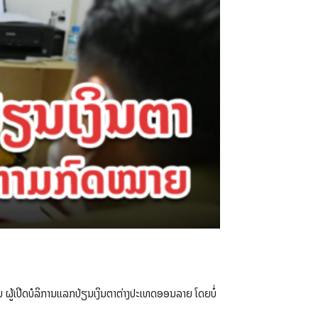
 ຜູ້ເປີດບໍລິການແລກປ່ຽນເງິນຕາຕ່າງປະເທດອອນລາຍ ໂດຍບໍ່