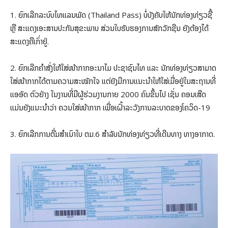
1. ຍົກເລີກລະບົບໄທແລນພັດ (Thailand Pass) ບໍ່ບັງຄັບໃຫ້ນັກທ່ອງທ່ຽວຊື້
ຫຼື ສະແດງເອະສານປະກັນສຸຂະພາບ ສ່ວນໃບຮັບຮອງການສັກວັກຊີນ ຍັງຕ້ອງໄດ້
ສະແດງຄືເກົ່າຢູ່.
2. ຍົກເລີກຄຳສັ່ງໃຫ້ໃສ່ໜ້າກາກອະນາໄມ ປະຊາຊົນໄທ ແລະ ນັກທ່ອງທ່ຽວສາມາດ
ໃສ່ໜ້າກາກໄດ້ຕາມຄວາມສະໝັກໃຈ ແຕ່ຍັງມີການແນະນຳໃຫ້ໃສ່ເມື່ອຢູ່ໃນສະຖານທີ່
ແອອັດ ຕົວຢ່າງ ໃນງານທີ່ມີຜູ້ຮ່ວມງານກາຍ 2000 ຄົນຂຶ້ນໄປ ເຊັ່ນ ຄອນເສີດ
ແມ່ນຍັງແນະນຳວ່າ ຄວນໃສ່ໜ້າກາກ ເພື່ອເຝົ້າລະວັງການລະບາດຂອງໂຄວິດ-19
3. ຍົກເລີກການຕື່ມສຳເນົາໃບ ຕມ.6 ສຳລັບນັກທ່ອງທ່ຽວທີ່ເດີນທາງ ທາງອາກາດ.