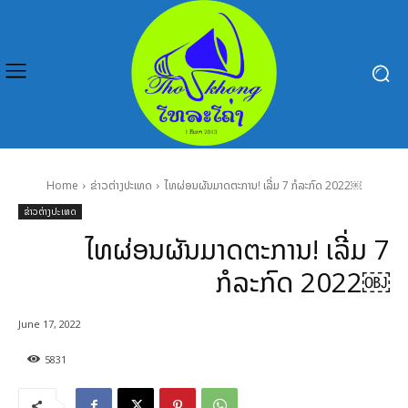
Home
ຂ່າວຕ່າງປະເທດ
ໄທຜ່ອນຜັນມາດຕະການ! ເລີ່ມ 7 ກໍລະກົດ 2022￼
ຂ່າວຕ່າງປະເທດ
ໄທຜ່ອນຜັນມາດຕະການ! ເລີ່ມ 7
ກໍລະກົດ 2022￼
June 17, 2022
5831