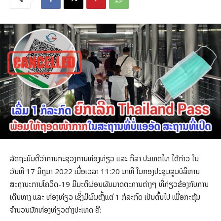
ລັດຖະມົນຕີວ່າການກະຊວງການທ່ອງທ່ຽວ ແລະ ກິລາ ປະເທດໄທ ໄດ້ກ່າວ ໃນ
ວັນທີ 17 ມິຖຸນາ 2022 ເມື່ອເວລາ 11:20 ນາທີ ໃນກອງປະຊຸມສູນບໍລິຫານ
ສະຖານະການໂຄວິດ-19 ມີມະຕິຜ່ອນຜັນມາດຕະການຕ່າງໆ ທີ່ກ່ຽວຂ້ອງກັບການ
ເດີນທາງ ແລະ ທ່ອງທ່ຽວ ເຊິ່ງມີຜົນຕັ້ງແຕ່ 1 ກໍລະກົດ ເປັນຕົ້ນໄປ ເພື່ອກະຕຸ້ນ
ຈຳນວນນັກທ່ອງທ່ຽວຕ່າງປະເທດ ຄື: