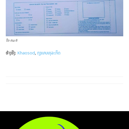
ໃບ ຕມ.6
ອ້າງອີງ:
Khaosod
,
ກຸງເທບທຸລະກິດ