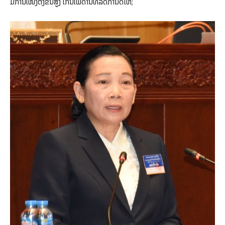
ມີການເໜັງຕີງຂຶ້ນສູງ ເກີນເພດານທີ່ລັດກໍານົດໃຫ້;