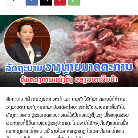
ລັດຖະບານ ກໍຄື ກະຊວງອຸດສາຫະກຳ ແລະ ການຄ້າ ໄດ້ກໍານົດຫລາຍນິຕິກໍາ ແລະ
ວາງມາດຕະການຕ່າງໆອອກມາເປັນແຕ່ລະໄລຍະ ເຮັດໃຫ້ສະພາບລາຄາສິນຄ້າໃນ
ທ້ອງຕະ ຫລາດ ຢູ່ຂອບເຂດທົ່ວປະເທດບໍ່ໃຫ້ມີການເໜັງຕີງແຮງ ເພື່ອຫລຸດຜ່ອນ
ຜົນກະທົບຕໍ່ຊີວິດການເປັນຢູ່ຂອງປະຊາຊົນ ໂດຍຈະນຳໃຊ້ກອງທຶນຄັງແຮເຂົ້າເພື່ອ
ແຊກແຊງລາຄາເຂົ້າສານ ຫລື ຂາຍໃນລາຄາແຊກແຊງ ໃນເວລາທີ່ລາຄາເຂົ້າສານ