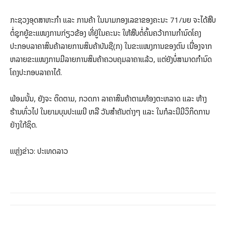
ກະຊວງອຸດສາຫະກຳ ແລະ ການຄ້າ ໃນນາມກອງເລຂາຂອງຄະນະ 71/ນຍ ຈະໄດ້ສືບ
ຕໍ່ຊຸກຍູ້ຂະແໜງການກ່ຽວຂ້ອງ ທີ່ຢູ່ໃນຄະນະ ໃຫ້ສືບຕໍ່ຄົ້ນຄວ້າການກຳນົດໂຄງ
ປະກອບລາຄາສິນຄ້າລາຍການສິນຄ້າບັນຊີ(ກ) ໃນຂະແໜງການຂອງຕົນ ເນື່ອງຈາກ
ຫລາຍຂະແໜງການມີລາຍການສິນຄ້າຄວບຄຸມລາຄາແລ້ວ, ແຕ່ຍັງບໍ່ສາມາດກຳນົດ
ໂຄງປະກອບລາຄາໄດ້.
ພ້ອມນັ້ນ, ຍັງຈະ ຕິດຕາມ, ກວດກາ ລາຄາສິນຄ້າຕາມທ້ອງຕະຫລາດ ແລະ ຫ້າງ
ຮ້ານທົ່ວໄປ ໃນຍາມບຸນປະເພນີ ຫລື ວັນສຳຄັນຕ່າງໆ ແລະ ໃນກໍລະນີມີວິກິດການ
ຢ່າງໃກ້ຊິດ.
ແຫຼ່ງຂ່າວ: ປະເທດລາວ