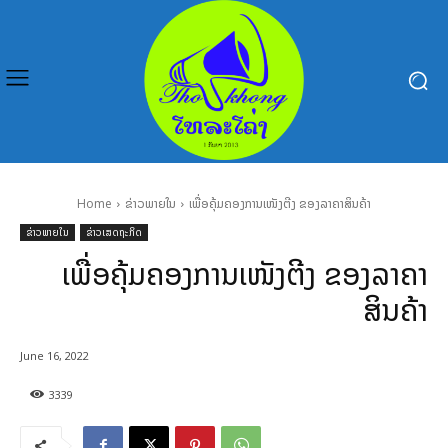
Home
ຂ່າວພາຍໃນ
ເພື່ອຄຸ້ມຄອງການເໜັງຕີງ ຂອງລາຄາສິນຄ້າ
ຂ່າວພາຍໃນ
ຂ່າວເສດຖະກິດ
ເພື່ອຄຸ້ມຄອງການເໜັງຕີງ ຂອງລາຄາ
ສິນຄ້າ
June 16, 2022
3339