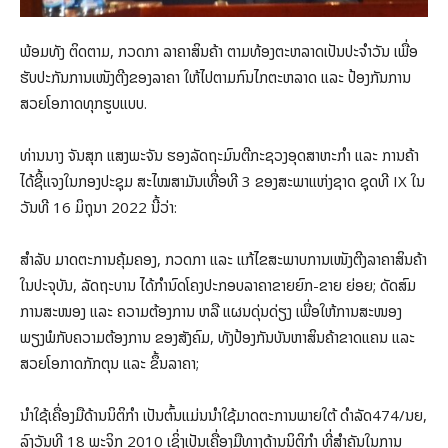
ພ້ອມທັງ ຕິດຕາມ, ກວດກາ ລາຄາສິນຄ້າ ຕາມທ້ອງຕະຫລາດເປັນປະຈຳວັນ ເພື່ອ
ຮັບປະກັນການເໜັງຕີງຂອງລາຄາ ໃຫ້ໄປຕາມກົນໄກຕະຫລາດ ແລະ ປ້ອງກັນການ
ສວຍໂອກາດທຸກຮູບແບບ.
ທ່ານນາງ ຈັນສຸກ ແສງພະຈັນ ຮອງລັດຖະມົນຕີກະຊວງອຸດສາຫະກຳ ແລະ ການຄ້າ
ໄດ້ຊີ້ແຈງໃນກອງປະຊຸມ ສະໄໝສາມັນເທື່ອທີ 3 ຂອງສະພາແຫ່ງຊາດ ຊຸດທີ IX ໃນ
ວັນທີ 16 ມິຖຸນາ 2022 ນີ້ວ່າ:
ສຳລັບ ມາດຕະການຄຸ້ມຄອງ, ກວດກາ ແລະ ແກ້ໄຂສະພາບການເໜັງຕີງລາຄາສິນຄ້າ
ໃນປະຈຸບັນ, ລັດຖະບານ ໄດ້ກຳນົດໂຄງປະກອບລາຄາຂາຍຍົກ-ຂາຍ ຍ່ອຍ; ດັດສົມ
ການສະໜອງ ແລະ ຄວາມຕ້ອງການ ຫລື ແຜນດຸ່ນດ່ຽງ ເພື່ອໃຫ້ການສະໜອງ
ພຽງພໍກັບຄວາມຕ້ອງການ ຂອງສັງຄົມ, ທັງປ້ອງກັນບັນຫາສິນຄ້າຂາດແຄນ ແລະ
ສວຍໂອກາດກັກຕຸນ ແລະ ຂຶ້ນລາຄາ;
ນຳໃຊ້ເຄື່ອງມືດ້ານນິຕິກຳ ເປັນຕົ້ນແມ່ນນໍາໃຊ້ມາດຕະການພາຍໃຕ້ ດຳລັດ474/ນຍ,
ລົງວັນທີ 18 ພະຈິກ 2010 ເຊິ່ງເປັນເຄື່ອງມືທາງດ້ານນິຕິກຳ ທີ່ສຳຄັນໃນການ