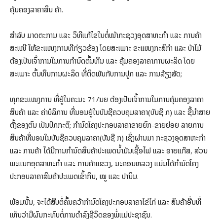
ຄຸ້ມຄອງລາຄາສິນ ຄ້າ.
ສຳລັບ ມາດຕະການ ແລະ ວິທີແກ້ໄຂໃນຕໍ່ໜ້າກະຊວງອຸດສາຫະກຳ ແລະ ການຄ້າ
ສະເໜີ ໃຫ້ຂະແໜງການທີກ່ຽວຂ້ອງ ໂດຍສະເພາະ ຂະແໜງກະສິກຳ ແລະ ປ່າໄມ້
ຕ້ອງເປັນເຈົ້າການໃນການກຳນົດຕົ້ນທຶນ ແລະ ຄຸ້ມຄອງລາຄາການຜະລິດ ໂດຍ
ສະເພາະ ຕົ້ນທຶນການຜະລິດ ທີ່ຕິດພັນກັບການປູກ ແລະ ການລ້ຽງສັດ;
ທຸກຂະແໜງການ ທີ່ຢູ່ໃນຄະນະ 71/ນຍ ຕ້ອງເປັນເຈົ້າການໃນການຄຸ້ມຄອງລາຄາ
ສິນຄ້າ ແລະ ຄ່າບໍລິການ ທີ່ນອນຢູ່ໃນບັນຊີຄວບຄຸມລາຄາ(ບັນຊີ ກ) ແລະ ຊີ້ນຳສາຍ
ຕັ້ງຂອງຕົນ ເປັນປົກກະຕິ; ກຳນົດໂຄງປະກອບລາຄາຂາຍຍົກ-ຂາຍຍ່ອຍ ລາຍການ
ສິນຄ້າທີ່ນອນໃນບັນຊີຄວບຄຸມລາຄາ(ບັນຊີ ກ) ເຊິ່ງຜ່ານມາ ກະຊວງອຸດສາຫະກຳ
ແລະ ການຄ້າ ໄດ້ມີການກຳນົດສິນຄ້າປະເພດນໍ້າມັນເຊື້ອໄຟ ແລະ ອາຍແກ໊ສ, ສ່ວນ
ພະແນກອຸດສາຫະກຳ ແລະ ການຄ້າແຂວງ, ນະຄອນຫລວງ ແມ່ນໄດ້ກໍານົດໂຄງ
ປະກອບລາຄາສິນຄ້າປະເພດເຂົ້າກິນ, ໝູ ແລະ ປານິນ.
ພ້ອມນັ້ນ, ຈະໄດ້ສືບຕໍ່ຄົ້ນຄວ້າກຳນົດໂຄງປະກອບລາຄາໄຂ່ໄກ່ ແລະ ສິນຄ້າອື່ນທີ່
ເຫັນວ່າມີຜົນກະທົບຕໍ່ການດຳລົງຊີວິດຂອງພໍ່ແມ່ປະຊາຊົນ.