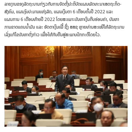
ລາຍງານຂອງລັດຖະບານກ່ຽວກັບການຈັດຕັ້ງປະຕິບັດແຜນພັດທະນາເສດຖະກິດ-
ສັງຄົມ, ແຜນງົບປະມານແຫ່ງລັດ, ແຜນເງິນຕາ 6 ເດືອນຕົ້ນປີ 2022 ແລະ
ແຜນການ 6 ເດືອນທ້າຍປີ 2022 ໂດຍສະເພາະບັນຫາເງິນກີບອ່ອນຄ່າ, ບັນຫາ
ການຂາດແຄນນ້ຳມັນ ແລະ ອັດຕາເງິນເຟີ້ ຊຶ່ງ ສສຊ ຫຼາຍທ່ານສະເໜີໃຫ້ລັດຖະບານ
ເລັ່ງແກ້ໄຂບັນຫາດັ່ງກ່າວ ເພື່ອໃຫ້ກັບຄືນສູ່ສະພາບປົກກະຕິໂດຍໄວ.