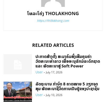
ໂທລະໂຄ່ງ THOLAKHONG
https://th0lakhong.com
RELATED ARTICLES
ປະກາດສ້າງຕັ້ງ ສະມາຄົມສົ່ງເສີມຄຸນຄ່າ
ວັດທະນະທຳລາວ ເພື່ອອະນຸລັກມໍລະດົກຊາດ
ແລະ ພັດທະນາສູ່ Soft Power
User
-
July 17, 2026
ລັດຖະບານ ກຳນົດ 8 ຄາດໝາຍ 5 ວຽກຈຸດ
ສຸມ ພັດທະນາຊີວິດການເປັນຢູ່ຂອງປະຊາຊົນ
User
-
July 10, 2026