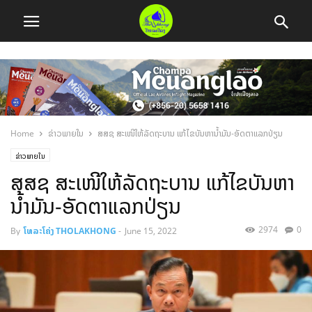
Home
ຂ່າວພາຍໃນ
ສສຊ ສະເໜີໃຫ້ລັດຖະບານ ແກ້ໄຂບັນຫານ້ຳມັນ-ອັດຕາແລກປ່ຽນ
ຂ່າວພາຍໃນ
ສສຊ ສະເໜີໃຫ້ລັດຖະບານ ແກ້ໄຂບັນຫາ
ນ້ຳມັນ-ອັດຕາແລກປ່ຽນ
2974
0
By
ໂທລະໂຄ່ງ THOLAKHONG
-
June 15, 2022