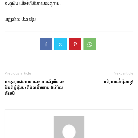
ລະດູຝົນ ເພື່ອໃຫ້ທັນຕາມລະດູການ.
ແຫຼ່ງຂ່າວ: ປະຊາຊົນ
Previous article
Next article
ກະຊວງແຜນການ ແລະ ການລົງທຶນ ຈະ
ແຈ້ງການນໍ້າຖ້ວມຊຸ!
ສືບຕໍ່ສູ້ຊົນປະຕິບັດເປົ້າໝາຍ 6ເດືອນ
ທ້າຍປີ