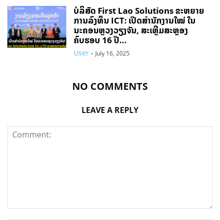
ບໍລິສັດ First Lao Solutions ຂະຫຍາຍ
ການລົງທຶນ ICT: ເປີດສຳນັກງານໃໝ່ ໃນ
ນະຄອນຫຼວງວຽງຈັນ, ສະເຫຼີມສະຫຼອງ
ຄົບຮອບ 16 ປີ...
User
-
July 16, 2025
NO COMMENTS
LEAVE A REPLY