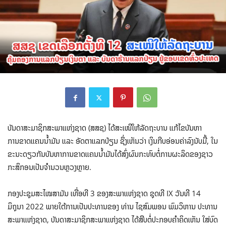
ບັນດາສະມາຊິກສະພາແຫ່ງຊາດ (ສສຊ) ໄດ້ສະເໜີໃຫ້ລັດຖະບານ ແກ້ໄຂບັນຫາ
ການຂາດແຄນນ້ຳມັນ ແລະ ອັດຕາແລກປ່ຽນ ຊຶ່ງເຫັນວ່າ ເງິນກີບອ່ອນຄ່າລົງນັບມື້, ໃນ
ຂະນະດຽວກັນບັນຫາການຂາດແຄນນ້ຳມັນໄດ້ສົ່ງຜົນກະທົບຕໍ່ການຜະລິດຂອງຊາວ
ກະສິກອນເປັນຈຳນວນຫຼວງຫຼາຍ.
ກອງປະຊຸມສະໄໝສາມັນ ເທື່ອທີ 3 ຂອງສະພາແຫ່ງຊາດ ຊຸດທີ IX ວັນທີ 14
ມິຖຸນາ 2022 ພາຍໃຕ້ການເປັນປະທານຂອງ ທ່ານ ໄຊສົມພອນ ພົມວິຫານ ປະທານ
ສະພາແຫ່ງຊາດ, ບັນດາສະມາຊິກສະພາແຫ່ງຊາດ ໄດ້ສືບຕໍ່ປະກອບຄຳຄິດເຫັນ ໃສ່ບົດ