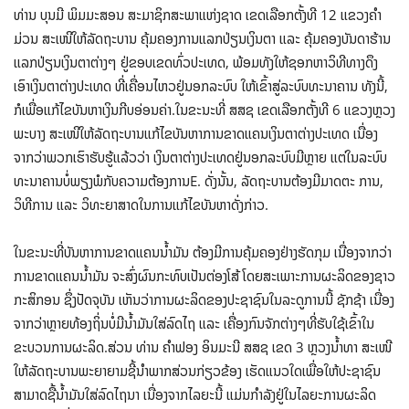
ທ່ານ ບຸນມີ ພິມມະສອນ ສະມາຊິກສະພາແຫ່ງຊາດ ເຂດເລືອກຕັ້ງທີ 12 ແຂວງຄຳ
ມ່ວນ ສະເໜີໃຫ້ລັດຖະບານ ຄຸ້ມຄອງການແລກປ່ຽນເງິນຕາ ແລະ ຄຸ້ມຄອງບັນດາຮ້ານ
ແລກປ່ຽນເງິນຕາຕ່າງໆ ຢູ່ຂອບເຂດທົ່ວປະເທດ, ພ້ອມທັງໃຫ້ຊອກຫາວິທີທາງດຶງ
ເອົາເງິນຕາຕ່າງປະເທດ ທີ່ເຄື່ອນໄຫວຢູ່ນອກລະບົບ ໃຫ້ເຂົ້າສູ່ລະບົບທະນາຄານ ທັງນີ້,
ກໍເພື່ອແກ້ໄຂບັນຫາເງິນກີບອ່ອນຄ່າ.ໃນຂະນະທີ່ ສສຊ ເຂດເລືອກຕັ້ງທີ 6 ແຂວງຫຼວງ
ພະບາງ ສະເໜີໃຫ້ລັດຖະບານແກ້ໄຂບັນຫາການຂາດແຄນເງິນຕາຕ່າງປະເທດ ເນື່ອງ
ຈາກວ່າພວກເຮົາຮັບຮູ້ແລ້ວວ່າ ເງິນຕາຕ່າງປະເທດຢູ່ນອກລະບົບມີຫຼາຍ ແຕ່ໃນລະບົບ
ທະນາຄານບໍ່ພຽງພໍກັບຄວາມຕ້ອງການE. ດັ່ງນັ້ນ, ລັດຖະບານຕ້ອງມີມາດຕະ ການ,
ວິທີການ ແລະ ວິທະຍາສາດໃນການແກ້ໄຂບັນຫາດັ່ງກ່າວ.
ໃນຂະນະທີ່ບັນຫາການຂາດແຄນນ້ຳມັນ ຕ້ອງມີການຄຸ້ມຄອງຢ່າງຮັດກຸມ ເນື່ອງຈາກວ່າ
ການຂາດແຄນນ້ຳມັນ ຈະສົ່ງຜົນກະທົບເປັນຕ່ອງໂສ້ ໂດຍສະເພາະການຜະລິດຂອງຊາວ
ກະສິກອນ ຊຶ່ງປັດຈຸບັນ ເຫັນວ່າການຜະລິດຂອງປະຊາຊົນໃນລະດູການນີ້ ຊັກຊ້າ ເນື່ອງ
ຈາກວ່າຫຼາຍທ້ອງຖິ່ນບໍ່ມີນ້ຳມັນໃສ່ລົດໄຖ ແລະ ເຄື່ອງກົນຈັກຕ່າງໆທີ່ຮັບໃຊ້ເຂົ້າໃນ
ຂະບວນການຜະລິດ.ສ່ວນ ທ່ານ ຄຳຟອງ ອິນມະນີ ສສຊ ເຂດ 3 ຫຼວງນ້ຳທາ ສະເໜີ
ໃຫ້ລັດຖະບານພະຍາຍາມຊີ້ນຳພາກສ່ວນກ່ຽວຂ້ອງ ເຮັດແນວໃດເພື່ອໃຫ້ປະຊາຊົນ
ສາມາດຊື້ນ້ຳມັນໃສ່ລົດໄຖນາ ເນື່ອງຈາກໄລຍະນີ້ ແມ່ນກຳລັງຢູ່ໃນໄລຍະການຜະລິດ