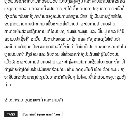
ຫຼຸດພົ້ນອອກຈາກປະເທດດ້ອຍພັດທະນາຢ່າງໂລ່ງລ່ຽນ ແລະ ລະບົບ​ການ​ແກ້​ໄຂ​ຂໍ້​ຂັດ​
ແຍ່ງຂອງ ອຄລ. ນອກຈາກນີ້ ສປປ ລາວ ຍັງໄດ້ເຂົ້າຮ່ວມກອງປະຊຸມຂອງວາລະຫົວຂໍ້
ກ່ຽວກັບ “ບັນຫາສິ່ງທ້າທ້າຍຂອງລະບົບການຄ້າຫຼາຍຝ່າຍ” ຊຶ່ງເປັນແກນຫຼັກສຳຄັນ
ຂອງກົດໝາຍການຄ້າສາກົນ ເພື່ອສະແດງໃຫ້ເຫັນວ່າ ລະບົບການຄ້າຫຼາຍຝ່າຍ
ສາມາດເປັນສ່ວນໜຶ່ງໃນການແກ້ໄຂບັນຫາ, ສະໜັບສະໜູນ ແລະ ຟື້ນຟູ ອຄລ ໃຫ້ມີ
ຄວາມໜ້າເຊື່ອຖື. ສະນັ້ນ, ບັນດາປະເທດສະມາຊິກ ອຄລ ຕ້ອງສະແດງໃຫ້ເຫັນວ່າ
ລະບົບການຄ້າຫຼາຍຝ່າຍ ສາມາດບັນລຸໄດ້ຂໍ້ຕົກລົງທີ່ເຫັນດີເປັນເອກະພາບຮ່ວມກັນໃນ
ຫຼາຍບັນຫາທີ່ເຄັ່ງຮ້ອນ ແລະ ຮີບດ່ວນ ທີ່ທົ່ວໂລກກໍາລັງປະເຊີນໜ້າຢູ່ໃນປັດຈຸບັນ
ເພື່ອຮັກສາລະບົບການຄ້າຫຼາຍຝ່າຍ ແລະ ສ້າງໂລກແຫ່ງການເຊື່ອມໂຍງເສດຖະກິດ ທີ່
ຕ່າງຝ່າຍຕ່າງໄດ້ຮັບຜົນປະໂຫຍດຮ່ວມກັນ. ທ່ານ ລັດຖະມົນຕີ ພ້ອມດ້ວຍຄະນະ ຍັງ
ຈະສືບຕໍ່ເຂົ້າຮ່ວມກອງປະຊຸມໃນວາລະສຳຄັນອື່ນໆ ໃນໄລຍະທີ່ເຂົ້າຮ່ວມກອງປະຊຸມດັ່ງ
ກ່າວ.
ຂ່າວ: ກະຊວງອຸດສາຫະກຳ ແລະ ການຄ້າ
TAGS
ລັດຖະມົນຕີອົງການ ການຄ້າໂລກ