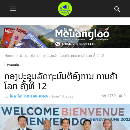
Home
ຂ່າວພາຍໃນ
ກອງປະຊຸມລັດຖະມົນຕີອົງການ ການຄ້າໂລກ ຄັ້ງທີ 12
ຂ່າວພາຍໃນ
ກອງປະຊຸມລັດຖະມົນຕີອົງການ ການຄ້າ
ໂລກ ຄັ້ງທີ 12
1789
0
By
ໂທລະໂຄ່ງ THOLAKHONG
-
June 13, 2022