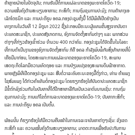
ຄ້າຫຼາຍຝ່າຍໃນປັດຈຸບັນ; ການຮັບມືຕໍ່ການແຜ່ລະບາດຂອງພະຍາດໂຄວິດ-19;
ຄວາມໝັ້ນຄົງດ້ານສະບຽນອາຫານ; ກະສິກຳ; ການຖົມຂຸມການປະມົງ; ການຄ້າທາງເອ
ເລັກໂຕຣນິກ ແລະ ການປະຕິຮູບ ອຄລ.ກອງປະຊຸມຄັ້ງນີ້ ໄດ້ມີພິທີເປີດຢ່າງເປັນ
ທາງການໃນວັນທີ 12 ມິຖຸນາ 2022 ຊຶ່ງປະກອບມີຄະນະຜູ້ແທນຂັ້ນສູງຈາກບັນດາ
ປະເທດສະມາຊິກ, ປະເທດສັງເກດການ, ອົງກ​ານຈັດຕັ້ງສາກົນຕ່າງໆ ແລະ ພາກສ່ວນ
ຕ່າງໆທີ່ກ່ຽວຂ້ອງເຂົ້າຮ່ວມ ຈໍານວນ 400 ກວ່າຄົນ. ກອງປະຊຸມໄດ້ຈັດຂຶ້ນໃນໄລຍະ
ທີ່ການດໍາເນີນງານຂອງອົງການຈັດຕັ້ງສາກົນ ກໍຄື ອຄລ ກໍາລັງພົບພໍ້ກັບສິ່ງທ້າທາຍທີ່ບໍ່
ເຄີຍມີມາກ່ອນ, ໂດຍສະເພາະການແຜ່ລະບາດຂອງພະຍາດໂຄວິດ-19, ສະພາບ
ເສດຖະກິດໂລກມີຄວາມທົດຖອຍ ແລະ ການປ່ຽນແປງຂອງສະພາບດິນຟ້າອາກາດ.
ພາຍຫຼັງພິທີເປີດກອງປະຊຸມ ແລະ ສືບຕໍ່ວາລະຄົບຄະນະຂອງມື້ດັ່ງກ່າວ, ທ່ານ ຄຳແພງ
ໄຊສົມແພງ ໄດ້ກ່າວຄໍາເຫັນຕໍ່ກອງປະຊຸມ ໂດຍຮຽກຮ້ອງໃຫ້ບັນດາປະເທດສະມາຊິກ
ມີຂໍ້ຕົກລົງຮ່ວມກັນໃນບັນຫາທີ່ໄດ້ປຶກສາຫາລືກັນເປັນເວລາດົນນານເຊັ່ນ: ການຖົມ
ຂຸມການປະມົງ; ການແກ້ໄຂຕໍ່ການລະບາດຂອງພະຍາດໂຄວິດ-19; ບັນຫາກະສິກຳ;
ແລະ ການປະຕິຮູບ ອຄລ ເປັນຕົ້ນ.
ພ້ອມນັ້ນ ກໍຮຽກຮ້ອງໃຫ້ມີຄວາມຄືບໜ້າໃນການເຈລະຈາບັນຫາຕ່າງໆເຊັ່ນ: ຂົງເຂດ
ກະສິກໍາ ແລະ ຄວາມໝັ້ນຄົງດ້ານສະບຽງອາຫານ; ມາດຕະການເພື່ອຮັບປະກັນການ