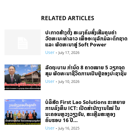
RELATED ARTICLES
ປະກາດສ້າງຕັ້ງ ສະມາຄົມສົ່ງເສີມຄຸນຄ່າ
ວັດທະນະທຳລາວ ເພື່ອອະນຸລັກມໍລະດົກຊາດ
ແລະ ພັດທະນາສູ່ Soft Power
User
-
July 17, 2026
ລັດຖະບານ ກຳນົດ 8 ຄາດໝາຍ 5 ວຽກຈຸດ
ສຸມ ພັດທະນາຊີວິດການເປັນຢູ່ຂອງປະຊາຊົນ
User
-
July 10, 2026
ບໍລິສັດ First Lao Solutions ຂະຫຍາຍ
ການລົງທຶນ ICT: ເປີດສຳນັກງານໃໝ່ ໃນ
ນະຄອນຫຼວງວຽງຈັນ, ສະເຫຼີມສະຫຼອງ
ຄົບຮອບ 16 ປີ...
User
-
July 16, 2025