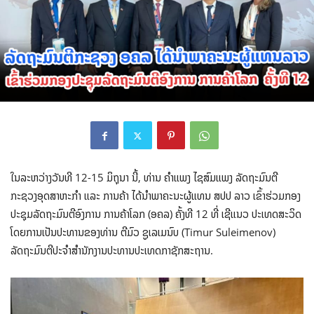
ໃນລະຫວ່າງວັນທີ 12-15 ມິຖຸນາ ນີ້, ທ່ານ ຄຳແພງ ໄຊສົມແພງ ລັດຖະມົນຕີ
ກະຊວງອຸດສາຫະກຳ ແລະ ການຄ້າ ໄດ້ນໍາພາຄະນະຜູ້ແທນ ສປປ ລາວ ເຂົ້າຮ່ວມກອງ
ປະຊຸມລັດຖະມົນຕີອົງການ ການຄ້າໂລກ (ອຄລ) ຄັ້ງທີ 12 ທີ່ ເຊີແນວ ປະເທດສະວິດ
ໂດຍການເປັນປະທານຂອງທ່ານ ຕີມົວ ຊູເລເມນົບ (Timur Suleimenov)
ລັດຖະມົນຕີປະຈໍາສໍານັກງານປະທານປະເທດກາຊັກສະຖານ.