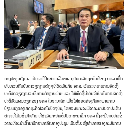
ກອງປະຊຸມດັ່ງກ່າວ ເປັນເວທີປຶກສາຫາລືລະຫວ່າງບັນດາ​ລັດຖະມົນຕີຂອງ ອຄລ​ ເພື່ອ​
ທົບທວນ​ຄືນ​ບັນດາວຽກງານຕ່າງໆທີ່ຕິດພັນກັບ ອຄລ, ຜັນຂະຫຍາຍການຈັດຕັ້ງ
ປະຕິບັດວຽກງານລະບົບ​ການ​ຄ້າ​ຫຼາຍ​ຝ່າຍ ແລະ ໃຫ້ທິດຊີ້ນຳອັນຈຳເປັນໃນການຈັດຕັ້ງ
ປະຕິບັດແຜນ​ວຽກ​ຂອງ ອຄລ ໃນ​ອະນາຄົດ ເພື່ອໃຫ້ສອດຄ່ອງກັບສະພາບການ
ປ່ຽນແປງຂອງເສດຖະກິດໂລກໃນປັດຈຸບັນ, ໂດຍສະເພາະຈະພິຈາລະນາບັນດາປະເດັນ
ຕ່າງໆທີ່ເປັນສິ່ງທ້າທ້າຍ ທີ່ສົ່ງຜົນກະທົບຕໍ່ບັນດາສະມາຊິກ ອຄລ ຊຶ່ງຈະມີຫຼາຍຫົວຂໍ້
ວາລະທີ່ຈະນຳເຂົ້າມາປຶກສາຫາລືໃນກອງປະຊຸມ ເປັນຕົ້ນ: ສິ່ງທ້າທາຍຂອງລະບົບການ