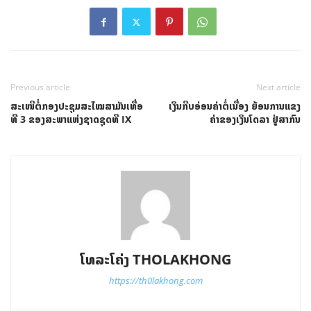
Previous article
Next article
ສະເໜີຕໍ່ກອງປະຊຸມສະໄໝສາມັນເທື່ອ
ເງິນກີບອ່ອນຄ່າຕໍ່ເນື່ອງ ຍ້ອນການແຂງ
ທີ 3 ຂອງສະພາແຫ່ງຊາດຊຸດທີ IX
ຄ່າຂອງເງິນໂດລາ ຢູ່ສາກົນ
ໂທລະໂຄ່ງ THOLAKHONG
https://th0lakhong.com