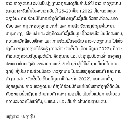
ລາວ-ຫວຽດນາມ ສະບັບປັບປຸງ; ງານວາງສະແດງສິນຄ້າປະຈໍາປີ ລາວ-ຫວຽດນາມ
(ຄາດວ່າຈະຈັດຂຶ້ນໃນລະຫວ່າງວັນທີ 25-29 ສິງຫາ 2022 ທີ່ນະຄອນຫຼວງ
ວຽງຈັນ); ການຮ່ວມມືໃນການສ້າງຕຶກໃໝ່ ຂອງກົມສົ່ງເສີມວິສາຫະກິດຂະໜາດ
ນ້ອຍ ແລະ ກາງ ກະຊວງອຸດສາຫະກໍາ ແລະ ການຄ້າ; ຈັດກອງປະຊຸມສໍາມະນາ,
ປາຖະກະຖາ, ເຜີຍແຜ່ ແລະ ສ້າງກິດຈະກໍາສົ່ງເສີມມູນເຊື້ອສາຍພົວພັນມິດຕະພາບ,
ຄວາມສາມັກຄີແບບພິເສດ ແລະ ການຮ່ວມມືຮອບດ້ານ ລາວ-ຫວຽດນາມ ໃຫ້ທົ່ວ
ສັງຄົມ ຂອງສອງຊາດໄດ້ຮັບຮູ້ (ຄາດວ່າຈະຈັດຂຶ້ນໃນເດືອນມິຖຸນາ 2022); ກິດຈະ
ກໍາສະແດງຄວາມຮູ້ບຸນຄຸນຕໍ່ພັກ, ລັດຖະບານ ແລະ ປະຊາຊົນບັນດາເຜົ່າ ຂອງສອງ
ປະເທດ ພ້ອມທັງສ້າງຂະບວນການແຂ່ງຂັນຍ້ອງຍໍ ຜູ້ທີ່ມີຜົນງານດີເດັ່ນໃນການ
ຊຸກຍູ້-ສົ່ງເສີມ ການຮ່ວມມືລາວ-ຫວຽດນາມ ໃນຂະແໜງອຸດສາຫະກໍາ ແລະ ການ
ຄ້າ (ຄາດວ່າຈະຈັດຂຶ້ນໃນເດືອນມິຖຸນາ ຫຼື ກໍລະກົດ 2022); ນອກຈາກນັ້ນ,
ທັງສອງຝ່າຍ ລາວ-ຫວຽດນາມ ກໍຍັງໄດ້ຮ່ວມມືກັນແກ້ໄຂບັນຫາຕ່າງໆທີ່ຕິດພັນ
ກັບສະພາບຂໍ້ຫຍຸ້ງຍາກດ້ານການຄ້າ ແລະ ການລົງທຶນ ເປັນຕົ້ນແມ່ນການອໍານວຍ
ຄວາມສະດວກໃຫ້ແກ່ຄົນ, ພາຫະນະ ແລະ ສິນຄ້າ ຜ່ານດ່ານຊາຍແດນ.
ແຫຼ່ງຂ່າວ: ປະຊາຊົນ