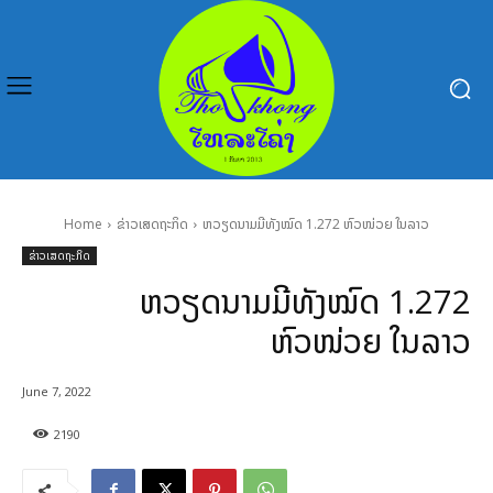
Home
ຂ່າວເສດຖະກິດ
ຫວຽດນາມມີທັງໝົດ 1.272 ຫົວໜ່ວຍ ໃນລາວ
ຂ່າວເສດຖະກິດ
ຫວຽດນາມມີທັງໝົດ 1.272
ຫົວໜ່ວຍ ໃນລາວ
June 7, 2022
2190