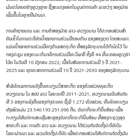
ຜົນປະໂຫຍດຢ່າງຫຼວງຫຼາຍ ຊຶ່ງສະແດງອອກໃນມູນຄ່າການຄ້າ ລະຫວ່າງ ສອງຝ່າຍ
ເພີ່ມຂຶ້ນໃນຫຼາຍປີຜ່ານມາ.
ການຄ້າຊາຍແດນ ແລະ ການຄ້າສອງຝ່າຍ ລາວ-ຫວຽດນາມ ໄດ້ປະກອບສ່ວນສໍາ
ຄັນເຂົ້າໃນການປະຕິບັດເປົ້າໝາຍການຮ່ວມມືຮອບດ້ານ ຂອງສອງຊາດ ໂດຍສະເພາະ
ແມ່ນເປົ້າໝາຍການຮ່ວມມືທາງດ້ານເສດຖະກິດ ທີ່ສອງລັດຖະບານໄດ້ກຳນົດໄວ້ ໃນ
ກອງປະຊຸມ ຂອງຄະນະກໍາມາທິການຮ່ວມມືທະວິພາຄີ ຄັ້ງທີ 44 ທີ່ນະຄອນຫຼວງຮ່າ
ໂນ້ຍ ໃນວັນທີ 10 ມັງກອນ 2022, ເນື້ອໃນສັນຍາການຮ່ວມມື 5 ປີ 2021-
2025 ແລະ ຍຸດທະສາດການຮ່ວມມື 10 ປີ 2021-2030 ຂອງສອງລັດຖະບານ.
ສໍາລັບໂຕເລກການແຈ້ງຂຶ້ນທະບຽນວິສາຫະກິດ ຂອງຫົວໜ່ວຍທຸລະກິດ
ຫວຽດນາມ ໃນ ສປປ ລາວ ໄລຍະແຕ່ປີ 2011-2021, ຫວຽດນາມເປັນອັນດັບ
ທີ 3 ຂອງການລົງທຶນຂອງຕ່າງປະເທດ ຊຶ່ງມີ 1.272 ຫົວໜ່ວຍ, ທຶນຈົດທະບຽນ
ທັງໝົດແມ່ນ 23.540.193.251.096 ກີບ, ບັນດາກິດຈະກໍາປິ່ນອ້ອມ ເພື່ອ
ກະກຽມໃຫ້ແກ່ການສະເຫຼີມສະຫຼອງບັນດາກິດຈະກໍາປິ່ນອ້ອມ ທີ່ສອງກະຊວງອຸດ
ສາຫະກໍາ ແລະ ການຄ້າ ລາວ ແລະ ຫວຽດນາມ ໄດ້ຮ່ວມກັນຈັດຕັ້ງປະຕິບັດໃນ
ໄລຍະຜ່ານມາ ແລະ ພວມຈັດຕັ້ງປະຕິບັດ ເພື່ອປະກອບສ່ວນໃຫ້ແກ່ການຈັດຕັ້ງຜັນ