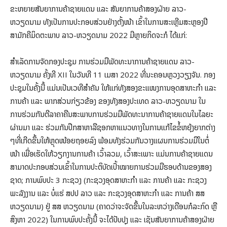
ຂະຫຍາຍສັນຍາການຄ້າຊາຍແດນ ແລະ ສັນຍາການຄ້າສອງຝ່າຍ ລາວ-
ຫວຽດນາມ ທັງເປັນການປະກອບສ່ວນຢ່າງຕັ້ງໜ້າ ເຂົ້າໃນການສະເຫຼີມສະຫຼອງປີ
ສາມັກຄີມິດຕະພາບ ລາວ-ຫວຽດນາມ 2022 ມີຫຼາຍກິດຈະກໍ ໄດ້ແກ່:
ສໍາເລັດການຈັດກອງປະຊຸມ ການຮ່ວມມືພັດທະນາການຄ້າຊາຍແດນ ລາວ-
ຫວຽດນາມ ຄັ້ງທີ XII ໃນວັນທີ 11 ເມສາ 2022 ທີ່ນະຄອນຫຼວງວຽງຈັນ. ກອງ
ປະຊຸມໃນຄັ້ງນີ້ ແມ່ນເປັນເວທີສໍາຄັນ ໃຫ້ແກ່ທັງສອງຂະແໜງການອຸດສາຫະກໍາ ແລະ
ການຄ້າ ແລະ ພາກສ່ວນກ່ຽວຂ້ອງ ຂອງທັງສອງປະເທດ ລາວ-ຫວຽດນາມ ໃນ
ການຮ່ວມກັນຕີລາຄາຄືນສະພາບການຮ່ວມມືພັດທະນາການຄ້າຊາຍແດນໃນໄລຍະ
ຜ່ານມາ ແລະ ຮ່ວມກັນປຶກສາຫາລືຊອກຫາແນວທາງໃນການແກ້ໄຂຂໍ້ຫຍຸ້ງຍາກຕ່າງ
ໆທີ່ເກີດຂຶ້ນໃຫ້ຫຼຸດໜ້ອຍຖອຍລົງ ພ້ອມທັງຮ່ວມກັນວາງແຜນການຮ່ວມມືໃນຕໍ່
ໜ້າ ເພື່ອເຮັດໃຫ້ວຽກງານການຄ້າ ເວົ້າລວມ, ເວົ້າສະເພາະ ແມ່ນການຄ້າຊາຍແດນ
ສາມາດປະກອບສ່ວນເຂົ້າໃນການປະຕິບັດເປົ້າໝາຍການຮ່ວມມືຮອບດ້ານຂອງສອງ
ຊາດ; ການພົບປະ 3 ກະຊວງ (ກະຊວງອຸດສາຫະກໍາ ແລະ ການຄ້າ ແລະ ກະຊວງ
ພະລັງງານ ແລະ ບໍ່ແຮ່ ສປປ ລາວ ແລະ ກະຊວງອຸດສາຫະກໍາ ແລະ ການຄ້າ ສສ
ຫວຽດນາມ) ຢູ່ ສສ ຫວຽດນາມ (ຄາດວ່າຈະຈັດຂຶ້ນໃນລະຫວ່າງເດືອນກໍລະກົດ ຫຼື
ສິງຫາ 2022) ໃນການພົບປະຄັ້ງນີ້ ຈະໄດ້ປັບປຸງ ແລະ ເຊັນສັນຍາການຄ້າສອງຝ່າຍ