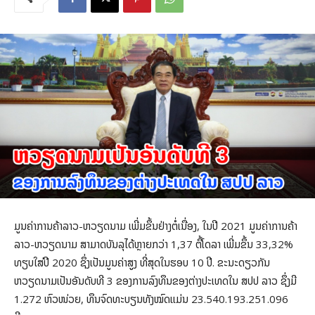
ມູນຄ່າການຄ້າລາວ-ຫວຽດນາມ ເພີ່ມຂຶ້ນຢ່າງຕໍ່ເນື່ອງ, ໃນປີ 2021 ມູນຄ່າການຄ້າ
ລາວ-ຫວຽດນາມ ສາມາດບັນລຸໄດ້ຫຼາຍກວ່າ 1,37 ຕື້ໂດລາ ເພີ່ມຂຶ້ນ 33,32%
ທຽບໃສ່ປີ 2020 ຊຶ່ງເປັນມູນຄ່າສູງ ທີ່ສຸດໃນຮອບ 10 ປີ. ຂະນະດຽວກັນ
ຫວຽດນາມເປັນອັນດັບທີ 3 ຂອງການລົງທຶນຂອງຕ່າງປະເທດໃນ ສປປ ລາວ ຊຶ່ງມີ
1.272 ຫົວໜ່ວຍ, ທຶນຈົດທະບຽນທັງໝົດແມ່ນ 23.540.193.251.096