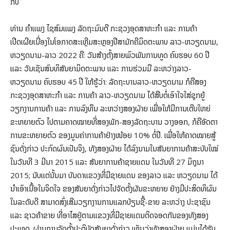
ກີບ
ທ່ານ ຄໍາແພງ ໄຊສົມແພງ ລັດຖະມົນຕີ ກະຊວງອຸດສາຫະກໍາ ແລະ ການຄ້າ
ເປີດເຜີຍເນື່ອງໃນໂອກາດສະເຫຼີມສະຫຼອງປີສາມັກຄີມິດຕະພາບ ລາວ-ຫວຽດນາມ,
ຫວຽດນາມ-ລາວ 2022 ຄື: ວັນສ້າງຕັ້ງສາຍພົວພັນການທູດ ຄົບຮອບ 60 ປີ
ແລະ ວັນເຊັນສົນທິສັນຍາມິດຕະພາບ ແລະ ການຮ່ວມມື ລະຫວ່າງລາວ-
ຫວຽດນາມ ຄົບຮອບ 45 ປີ ໃຫ້ຮູ້ວ່າ: ລັດຖະບານລາວ-ຫວຽດນາມ ກໍຄືສອງ
ກະຊວງອຸດສາຫະກໍາ ແລະ ການຄ້າ ລາວ-ຫວຽດນາມ ໄດ້ສືບຕໍ່ເອົາໃຈໃສ່ຊຸກຍູ້
ວຽກງານການຄ້າ ແລະ ການລົງທຶນ ລະຫວ່າງສອງຝ່າຍ ເພື່ອໃຫ້ມີການເຕີບໃຫຍ່
ຂະຫຍາຍຕົວ ໄປຕາມຄາດໝາຍທີ່ສອງພັກ-ສອງລັດຖະບານ ວາງອອກ, ກໍຄືອັດຕາ
ການຂະຫຍາຍຕົວ ຂອງມູນຄ່າການຄ້າຢ່າງໜ້ອຍ 10% ຕໍ່ປີ. ເພື່ອໃຫ້ຄາດໝາຍສູ້
ຊົນດັ່ງກ່າວ ປະກົດຜົນເປັນຈິງ, ທັງສອງຝ່າຍ ໄດ້ລົງນາມໃນສັນຍາການຄ້າສະບັບໃໝ່
ໃນວັນທີ 3 ມີນາ 2015 ແລະ ສັນຍາການຄ້າຊາຍແດນ ໃນວັນທີ 27 ມິຖຸນາ
2015; ນັບແຕ່ນັ້ນມາ ບັນດາແຂວງທີ່ມີຊາຍແດນ ຂອງລາວ ແລະ ຫວຽດນາມ ໄດ້
ນໍາເອົາເນື້ອໃນຈິດໃຈ ຂອງສັນຍາດັ່ງກ່າວໄປຈັດຕັ້ງຜັນຂະຫຍາຍ ຢ່າງມີປະສິດທິຜົນ
ໃນລະດັບດີ ສາມາດສົ່ງເສີມວຽກງານການແລກປ່ຽນຊື້-ຂາຍ ລະຫວ່າງ ປະຊາຊົນ
ແລະ ຊາວຄ້າຂາຍ ທີ່ອາໄສຢູ່ຕາມແຂວງທີ່ມີຊາຍແດນຕິດຈອດກັນຂອງທັງສອງ
ປະເທດ. ຜ່ານການຈັດຕັ້ງປະຕິບັດສັນຍາດັ່ງກ່າວ ເຫັນວ່າທັງສອງຝ່າຍ ແມ່ນໄດ້ຮັບ