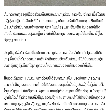
ທີມກວດທາງຂອງບໍລິສັດຮ່ວມທຶນພັດທະນາທາງດ່ວນ ລາວ-ຈີນ ຈຳກັດ ເມື່ອໄດ້ຮັບ
ແຈ້ງຊ່ວຍເຫຼືອ ກໍ່ເລີ່ມປະຕິບັດແຜນການກ່ຽວກັບການຮັບມືກັບເຫດສຸກເສີນທັນທີ,
ພ້ອມທັງດຳເນີນການແຈ້ງເຫດຫາ ປກສ ໂພນໂຮງ ແລະ ຫີນເຫີບ ໃນເວລາທຳອິດ
ທັນທີ, ປະກອບສ່ວນຊ່ວຍເຫຼືອເຈົ້າໜ້າທີ່ປິດທາງຂາອອກສະຖານີຫີນເຫີບ, ນຳ້ງື່ມ,
ວັງວຽງ ສາມບ່ອນ.
ປະຈຸບັນ, ບໍລິສັດ ຮ່ວມທຶນພັດທະນາທາງດ່ວນ ລາວ-ຈີນ ຈຳກັດ ກຳລັງຮ່ວມມືກັບ
ທາງເຈົ້າໜ້າທີ່ຕຳຫຼວດໃນການລົງເລິກສຶບສວນຢ່າງເຕັມສ່ວນ, ຂໍໃຫ້ບັນດາມວນຊົນ
ປະຊາຊົນຍັງຄົງເລືອກໃຊ້ທາງດ່ວນທີ່ເປັນການສັນຈອນທີ່ສະດວກຄືທີ່ເດີມ.
ສິ້ນສຸດເຖິງເວລາ 17:35, ທາງດ່ວນບໍ່ໄດ້ຮັບການກະທົບ, ປອດໄພຕະຫຼອດທາງ
ແລະ ດຳເນີນງານຕາມປົກກະຕິ. ຂໍໃຫ້ບັນດາມວນຊົນບໍ່ເຊື່ອຟັງຂ່າວລື, ບໍ່ສົ່ງຕໍ່ຂ່າວລື.
ຂໍ້ມູນຕ່າງໆແມ່ນໃຫ້ອີງຕາມແຈ້ງການຈາກແຫຼ່ງຂ່າວທາງການທີ່ຖືກຕ້ອງ. ໜ່ວຍງານ ຫຼື
ບຸກຄົນໃດທີ່ລົງຂ່າວສານທີ່ບໍ່ມີມູນຄວາມຈີງ ແລະ ການກະທຳໃສ່ຮ້າຍປ້າຍສີທາງດ່ວນ
ນະຄອນຫຼວງວຽງຈັນ-ວັງວຽງ, ທາງບໍລິສັດ ຮ່ວມທຶນພັດທະນາທາງດ່ວນ ລາວ-ຈີນ
ຈຳກັດ ຈະໄດ້ອີງຕາມກົດໝາຍໃນການຕາມຜູ້ກ່ຽວມາຮັບຜິດຊອບ. ບໍລິສັດ ຮ່ວມທຶນ