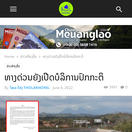
Home
ຂ່າວທ້ອງຖິ່ນ
ທາງດ່ວນຍັງເປີດບໍລິການປົກກະຕິ
ຂ່າວທ້ອງຖິ່ນ
ທາງດ່ວນຍັງເປີດບໍລິການປົກກະຕິ
5991
0
By
ໂທລະໂຄ່ງ THOLAKHONG
-
June 6, 2022