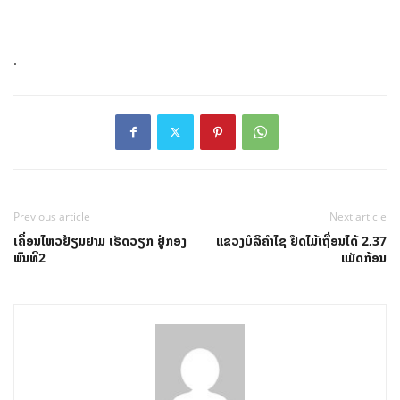
.
Previous article
Next article
ເຄື່ອນໄຫວຢ້ຽມຢາມ ເຮັດວຽກ ຢູ່ກອງ
ແຂວງບໍລິຄຳໄຊ ຢຶດໄມ້ເຖື່ອນໄດ້ 2,37
ພົນທີ2
ແມັດກ້ອນ