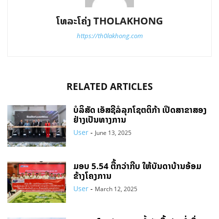
ໂທລະໂຄ່ງ THOLAKHONG
https://th0lakhong.com
RELATED ARTICLES
ບໍລິສັດ ເອັສຊີລໍລຸກໂຊຕຕິກ້າ ເປີດສາຂາສອງ
ຢ່າງເປັນທາງການ
User
-
June 13, 2025
ມອບ 5.54 ຕື້ກວ່າກີບ ໃຫ້ບັນດາບ້ານອ້ອມ
ຂ້າງໂຄງການ
User
-
March 12, 2025