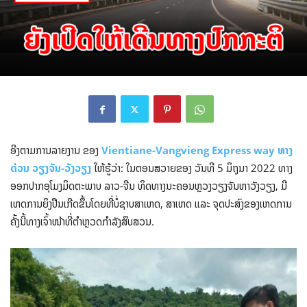
ອີງຕາມການລາຍງານ ຂອງ
Vientiane-Vangvieng Express way ທາງ
ດ່ວນ ວຽງຈັນ-ວັງວຽງ
ໃຫ້ຮູ້ວ່າ: ໃນຕອນສວາຍຂອງ ວັນທີ 5 ມິຖຸນາ 2022 ທາງ
ອອກປາກອຸໂມງມິດຕະພາບ ລາວ-ຈີນ ທິດທາງນະຄອນຫຼວງວຽງຈັນຫາວັງວຽງ, ມີ
ເຫດການຍິງປືນເກີດຂຶ້ນໂດຍທີ່ບໍ່ຊາບສາເຫດ, ສາເຫດ ແລະ ຈຸດປະສົງຂອງເຫດການ
ຄັ້ງນີ້ທາງເຈົ້າໜ້າທີ່ຕຳຫຼວດກຳລັງສຶບສວນ.