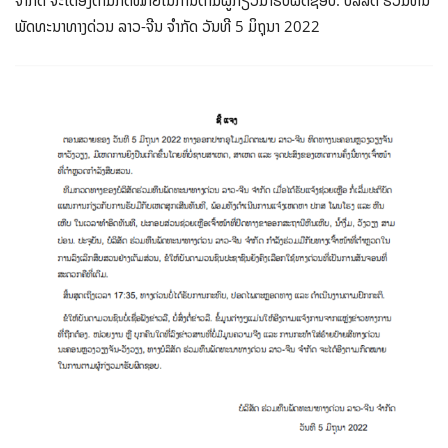
ພັດທະນາທາງດ່ວນ ລາວ-ຈີນ ຈຳກັດ ວັນທີ 5 ມິຖຸນາ 2022