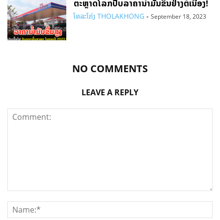
ຕະຫຼາດໂລກປັບລາຄານ້ຳມັນຂຶ້ນຢ່າງຕໍ່ເນື່ອງ!
ໂທລະໂຄ່ງ THOLAKHONG
-
September 18, 2023
NO COMMENTS
LEAVE A REPLY