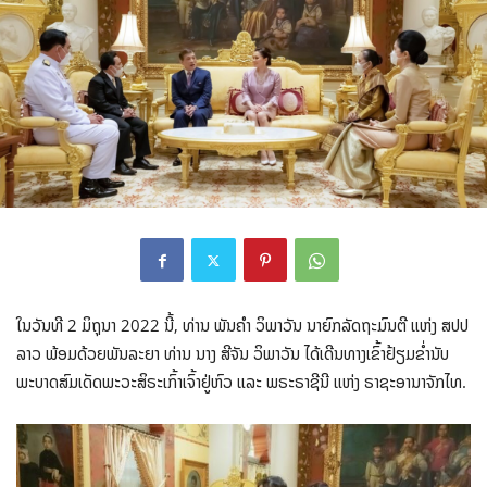
ໃນວັນທີ 2 ມິຖຸນາ 2022 ນີ້, ທ່ານ ພັນຄຳ ວິພາວັນ ນາຍົກລັດຖະມົນຕີ ແຫ່ງ ສປປ
ລາວ ພ້ອມດ້ວຍພັນລະຍາ ທ່ານ ນາງ ສີຈັນ ວິພາວັນ ໄດ້ເດີນທາງເຂົ້າຢ້ຽມຂ່ຳນັບ
ພະບາດສົມເດັດພະວະສິຣະເກົ້າເຈົ້າຢູ່ຫົວ ແລະ ພຣະຣາຊີນີ ແຫ່ງ ຣາຊະອານາຈັກໄທ.