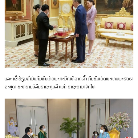
ແລະ ເຂົ້າຢ້ຽມຂ່ຳນັບກົມສົມເດັດພະກະນິຖາທິລາດເຈົ້າ ກົມສົມເດັດພະເທບພະຣັດຣາ
ຊະສຸດາ ສະຫຍາມບໍລົມຣາຊະກຸມລີ ແຫ່ງ ຣາຊະອານາຈັກໄທ