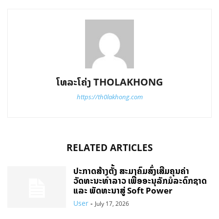
ໂທລະໂຄ່ງ THOLAKHONG
https://th0lakhong.com
RELATED ARTICLES
ປະກາດສ້າງຕັ້ງ ສະມາຄົມສົ່ງເສີມຄຸນຄ່າ
ວັດທະນະທຳລາວ ເພື່ອອະນຸລັກມໍລະດົກຊາດ
ແລະ ພັດທະນາສູ່ Soft Power
User
-
July 17, 2026