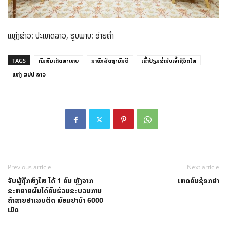
ແຫຼ່ງຂ່າວ: ປະເທດລາວ, ຮູບພາບ: ອ່າຍຄຳ
TAGS
ກົມສົມເດັດພະເທບ
ນາຍົກລັດຖະມົນຕີ
ເຂົ້າຢ້ຽມຂ່ຳນັບເຈົ້າຊີວິດໄທ
ແຫ່ງ ສປປ ລາວ
Previous article
Next article
ຈັບຜູ້ຖືກສົງໄສ ໄດ້ 1 ຄົນ ຫຼັງຈາກ
ເຫດຄົນຊ໋ອກຢາ
ຂະຫຍາຍຜົນໄດ້ຄົນຮ່ວມຂະບວນການ
ຄ້າຂາຍຢາເສບຕິດ ພ້ອມຢາບ້າ 6000
ເມັດ