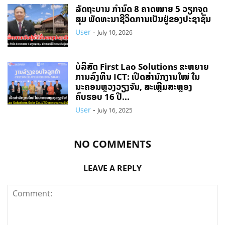
ລັດຖະບານ ກຳນົດ 8 ຄາດໝາຍ 5 ວຽກຈຸດ
ສຸມ ພັດທະນາຊີວິດການເປັນຢູ່ຂອງປະຊາຊົນ
User
-
July 10, 2026
ບໍລິສັດ First Lao Solutions ຂະຫຍາຍ
ການລົງທຶນ ICT: ເປີດສຳນັກງານໃໝ່ ໃນ
ນະຄອນຫຼວງວຽງຈັນ, ສະເຫຼີມສະຫຼອງ
ຄົບຮອບ 16 ປີ...
User
-
July 16, 2025
NO COMMENTS
LEAVE A REPLY