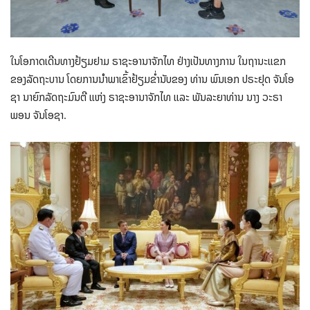
ໃນໂອກາດເດີນທາງຢ້ຽມຢາມ ຣາຊະອານາຈັກໄທ ຢ່າງເປັນທາງການ ໃນຖານະແຂກ
ຂອງລັດຖະບານ ໂດຍການນຳພາເຂົ້າຢ້ຽມຂ່ຳນັບຂອງ ທ່ານ ພົນເອກ ປຣະຢຸດ ຈັນໂອ
ຊາ ນາຍົກລັດຖະມົນຕີ ແຫ່ງ ຣາຊະອານາຈັກໄທ ແລະ ພັນລະຍາທ່ານ ນາງ ວະຣາ
ພອນ ຈັນໂອຊາ.