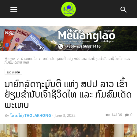
Home
ຂ່າວພາຍໃນ
ນາຍົກລັດຖະມົນຕີ ແຫ່ງ ສປປ ລາວ ເຂົ້າຢ້ຽມຂ່ຳນັບເຈົ້າຊີວິດໄທ ແລະ
ກົມສົມເດັດພະເທບ
ຂ່າວພາຍໃນ
ນາຍົກລັດຖະມົນຕີ ແຫ່ງ ສປປ ລາວ ເຂົ້າ
ຢ້ຽມຂ່ຳນັບເຈົ້າຊີວິດໄທ ແລະ ກົມສົມເດັດ
ພະເທບ
14136
0
By
ໂທລະໂຄ່ງ THOLAKHONG
-
June 3, 2022