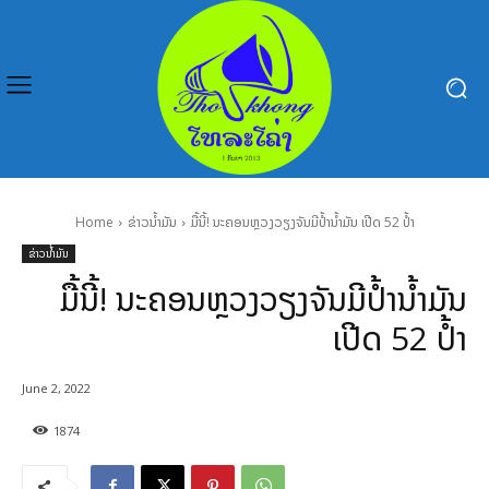
Home
ຂ່າວນໍ້າມັນ
ມື້ນີ້! ນະຄອນຫຼວງວຽງຈັນມີປໍ້ານໍ້າມັນ ເປີດ 52 ປໍ້າ
ຂ່າວນໍ້າມັນ
ມື້ນີ້! ນະຄອນຫຼວງວຽງຈັນມີປໍ້ານໍ້າມັນ
ເປີດ 52 ປໍ້າ
June 2, 2022
1874