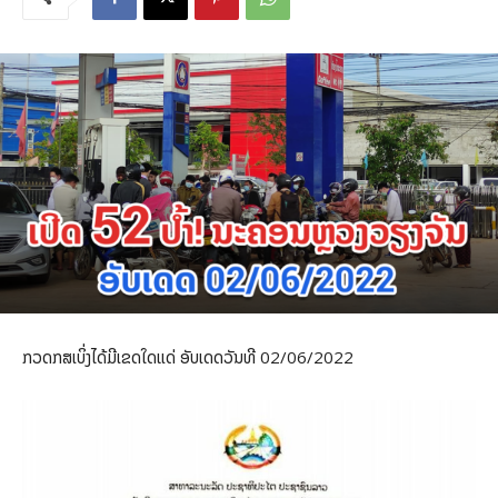
ກວດກສເບິ່ງໄດ້ມີເຂດໃດແດ່ ອັບເດດວັນທີ 02/06/2022