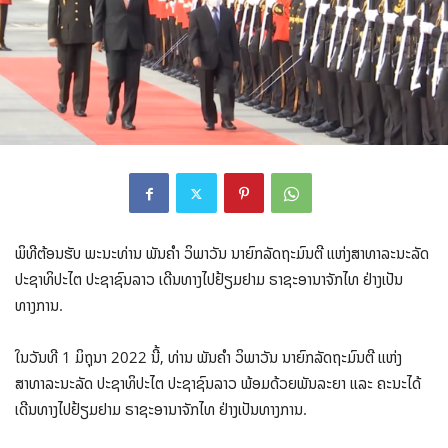
ພິທີຕ້ອນຮັບ ພະນະທ່ານ ພັນຄຳ ວິພາວັນ ນາຍົກລັດຖະມົນຕີ ແຫ່ງສາທາລະນະລັດ
ປະຊາທິປະໄຕ ປະຊາຊົນລາວ ເດີນທາງໄປຢ້ຽມຢາມ ຣາຊະອານາຈັກໄທ ຢ່າງເປັນ
ທາງການ.
ໃນວັນທີ 1 ມິຖຸນາ 2022 ນີ້, ທ່ານ ພັນຄໍາ ວິພາວັນ ນາຍົກລັດຖະມົນຕີ ແຫ່ງ
ສາທາລະນະລັດ ປະຊາທິປະໄຕ ປະຊາຊົນລາວ ພ້ອມດ້ວຍພັນລະຍາ ແລະ ຄະນະໄດ້
ເດີນທາງໄປຢ້ຽມຢາມ ຣາຊະອານາຈັກໄທ ຢ່າງເປັນທາງການ.