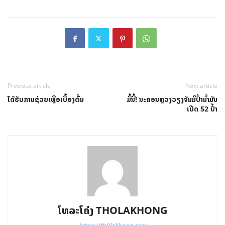
Previous article
Next article
ໄດ້ຮັບການຊ່ວຍເຫຼືອເບື້ອງຕົ້ນ
ມື້ນີ້! ນະຄອນຫຼວງວຽງຈັນມີປໍ້ານໍ້າມັນ
ເປີດ 52 ປໍ້າ
ໂທລະໂຄ່ງ THOLAKHONG