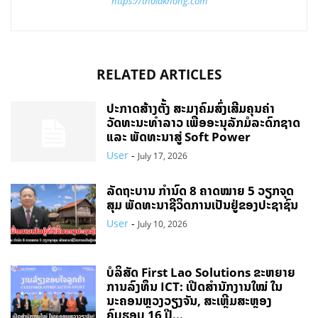
https://th0lakhong.com
RELATED ARTICLES
ປະກາດສ້າງຕັ້ງ ສະມາຄົມສົ່ງເສີມຄຸນຄ່າ
ວັດທະນະທຳລາວ ເພື່ອອະນຸລັກມໍລະດົກຊາດ
ແລະ ພັດທະນາສູ່ Soft Power
User
-
July 17, 2026
ລັດຖະບານ ກຳນົດ 8 ຄາດໝາຍ 5 ວຽກຈຸດ
ສຸມ ພັດທະນາຊີວິດການເປັນຢູ່ຂອງປະຊາຊົນ
User
-
July 10, 2026
ບໍລິສັດ First Lao Solutions ຂະຫຍາຍ
ການລົງທຶນ ICT: ເປີດສຳນັກງານໃໝ່ ໃນ
ນະຄອນຫຼວງວຽງຈັນ, ສະເຫຼີມສະຫຼອງ
ຄົບຮອບ 16 ປີ...