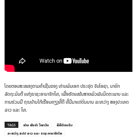
ໂດຍຕອບສະໜອງຕາມຄຳເຊີນຂອງ ທ່ານພົນເອກ ປຣະຢຸດ ຈັນໂອຊາ, ນາຍົກ
ລັດຖະມົນຕີ ແຫ່ງຣາຊະອານາຈັກໄທ, ເພື່ອຮັດແໜ້ນສາຍພົວພັນມິດຕະພາບ ແລະ
ການຮ່ວມມື ຖານບ້ານໃກ້ເຮືອນຄຽງທີ່ດີ ທີ່ມີມາແຕ່ດົນນານ ລະຫວ່າງ ສອງປະເທດ
ລາວ ແລະ ໄທ.
TAGS
ທ່ານ ພັນຄຳ ວິພາວັນ
ພິທີຕ້ອນຮັບ
ລະຫວ່າງ ສປປ ລາວ ແລະ ຣາຊະອານາຈັກໄທ