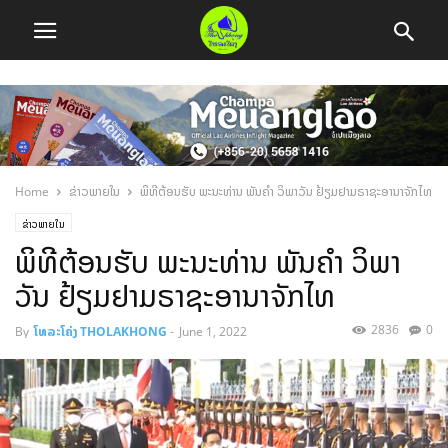
Home
ຂ່າວພາຍໃນ
ພິທີຕ້ອນຮັບ ພະນະທ່ານ ພັນຄຳ ວິພາວັນ ຢ້ຽມຢາມຣາຊະອານາຈັກໄທ
ຂ່າວພາຍໃນ
ພິທີຕ້ອນຮັບ ພະນະທ່ານ ພັນຄຳ ວິພາ
ວັນ ຢ້ຽມຢາມຣາຊະອານາຈັກໄທ
2836
0
By
ໂທລະໂຄ່ງ THOLAKHONG
-
June 1, 2022