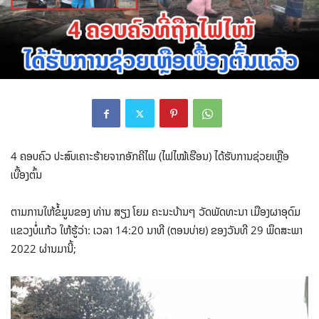
4 ຄອບຄົວ ປະສົບເຄາະຮ້າຍຈາກອັກຄີໄພ (ໄຟໄໝ້ເຮືອນ) ໄດ້ຮັບການຊ່ວຍເຫຼືອ
ເບື້ອງຕົ້ນ
ຕາມການໃຫ້ຂໍ້ມູນຂອງ ທ່ານ ສຽງ ໂຍມ ຄະນະບ້ານໆ ວັດພັດທະນາ ເມືອງຜາອຸດົມ
ແຂວງບໍ່ແກ້ວ ໃຫ້ຮູ້ວ່າ: ເວລາ 14:20 ນາທີ (ຕອນບ່າຍ) ຂອງວັນທີ 29 ພຶດສະພາ
2022 ຜ່ານມານີ້;