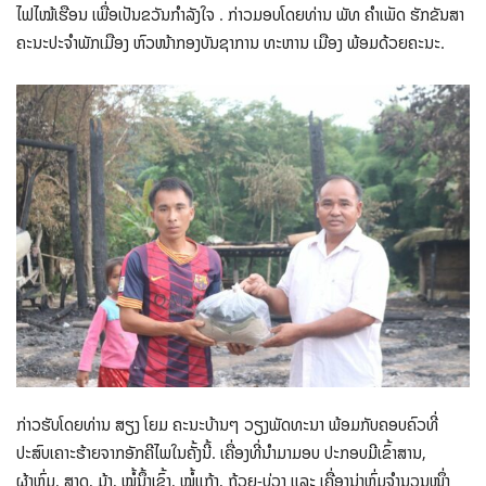
ໄຟໄໝ້ເຮືອນ ເພື່ອເປັນຂວັນກຳລັງໃຈ . ກ່າວມອບໂດຍທ່ານ ພັທ ຄໍາເພັດ ຮັກຂັນສາ
ຄະນະປະຈໍາພັກເມືອງ ຫົວໜ້າກອງບັນຊາການ ທະຫານ ເມືອງ ພ້ອມດ້ວຍຄະນະ.
ກ່າວຮັບໂດຍທ່ານ ສຽງ ໂຍມ ຄະນະບ້ານໆ ວຽງພັດທະນາ ພ້ອມກັບຄອບຄົວທີ່
ປະສົບເຄາະຮ້າຍຈາກອັກຄີໄພໃນຄັ້ງນີ້. ເຄື່ອງທີ່ນຳມາມອບ ປະກອບມີເຂົ້າສານ,
ຜ້າຫົ່ມ, ສາດ, ມຸ້ງ, ໝໍ້ນຶ້ງເຂົ້າ, ໝໍ້ແກ້ງ, ຖ້ວຍ-ບ່ວງ ແລະ ເຄື່ອງນຸ່ງຫົ່ມຈຳນວນໜຶ່ງ