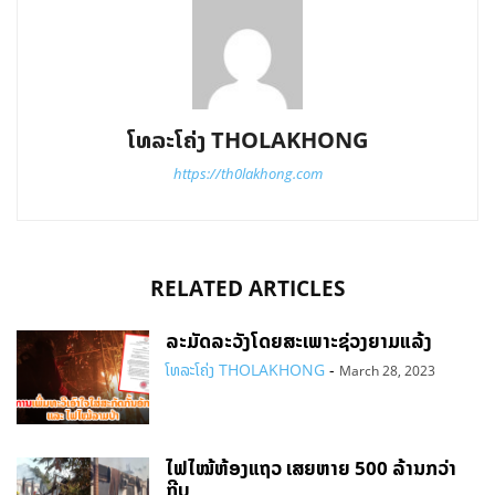
ໂທລະໂຄ່ງ THOLAKHONG
https://th0lakhong.com
RELATED ARTICLES
ລະມັດລະວັງໂດຍສະເພາະຊ່ວງຍາມແລ້ງ
ໂທລະໂຄ່ງ THOLAKHONG
-
March 28, 2023
ໄຟໄໝ້ຫ້ອງແຖວ ເສຍຫາຍ 500 ລ້ານກວ່າ
ກີບ