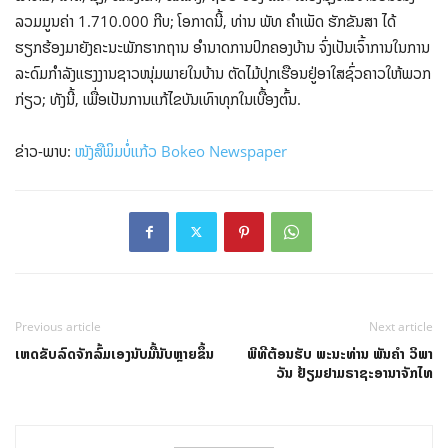
ລວມມູນຄ່າ 1.710.000 ກີບ; ໂອກາດນີ້, ທ່ານ ພັທ ຄໍາເພັດ ຮັກຂັນສາ ໄດ້
ຮຽກຮ້ອງມາຍັງຄະນະພັກຮາກຖານ ອໍານາດການປົກຄອງບ້ານ ຈົ່ງເປັນເຈົ້າການໃນການ
ລະດົມກຳລັງແຮງງານຊາວໜຸ່ມພາຍໃນບ້ານ ຕັດໄມ້ປຸກເຮືອນຢູ່ອາໃສຊົ່ວຄາວໃຫ້ພວກ
ກ່ຽວ; ທັງນີ້, ເພື່ອເປັນການແກ້ໄຂບັນເທົາທຸກໃນເບື້ອງຕົ້ນ.
ຂ່າວ-ພາບ:
ໜັງສືພິມບໍ່ແກ້ວ Bokeo Newspaper
Previous article
Next article
ເຫດຂັບລົດຈັກລົ້ມເອງນັບມື້ນັບຫຼາຍຂຶ້ນ
ພິທີຕ້ອນຮັບ ພະນະທ່ານ ພັນຄຳ ວິພາ
ວັນ ຢ້ຽມຢາມຣາຊະອານາຈັກໄທ