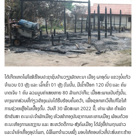
ໄດ້ເກີດເຫດໄຟໃໝ້ເຮືອນປະຊາຊົນບ້ານວຽງພັດທະນາ ເມືອງ ຜາອຸດົມ ແຂວງບໍ່ແກ້ວ
ຈໍານວນ 03 ຫຼັງ ແລະ ເລົ້າເຂົ້າ 01 ຫຼັງ (ໃນນັ້ນ, ມີເຂົ້າເປືອກ 120 ເປົ່າ) ແລະ ຄົນ
ບາດເຈັບ 1 ຄົນ ລວມມູນຄ່າເສຍຫາຍ 80 ລ້ານກວ່າກີບ; ເມື່ອສະພາບເປັນດັ່ງນັ້ນ,
ທາງພາກສ່ວນທີ່ກ່ຽວຂ້ອງແມ່ນໄດ້ຮີບຮ້ອນຄົ້ນຄວ້າ, ເພື່ອຊອກຫາວິທີແກ້ໄຂໃຫ້
ການຊ່ວຍເຫຼືອໃນເບື້ອງຕົ້ນ. ວັນທີ 30 ພຶດສະພາ 2022 ນີ້, ທ່ານ ພັທ ຄໍາເພັດ
ຮັກຂັນສາ ຄະນະປະຈໍາພັກເມືອງ ຫົວໜ້າກອງບັນຊາການທະຫານເມືອງ ພ້ອມດ້ວຍ
ຄະນະຫ້ອງການແຮງງານ ແລະ ສະຫວັດດີການ-ສັງຄົມເມືອງ ໄດ້ລົງຍື່ຢາມຖາມຂ່າວ
ແລະນຳເອົາເຄື່ອງອຸປະໂພກ, ບໍລິໂພກຈຳນວນໜຶ່ງ ມອບໃຫ້ຄອບຄົວທີ່ປະສົບເຄາະຮ້າຍ