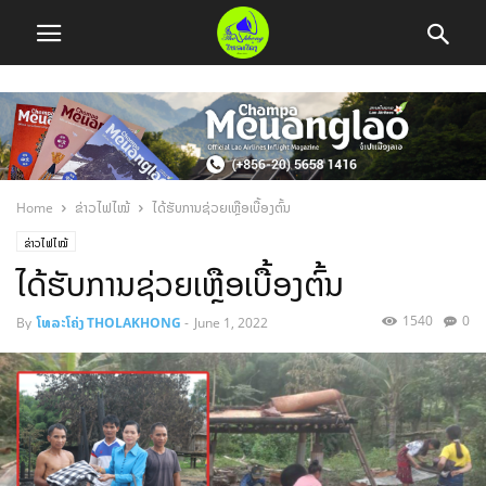
Home
ຂ່າວໄຟໄໝ້
ໄດ້ຮັບການຊ່ວຍເຫຼືອເບື້ອງຕົ້ນ
ຂ່າວໄຟໄໝ້
ໄດ້ຮັບການຊ່ວຍເຫຼືອເບື້ອງຕົ້ນ
1540
0
By
ໂທລະໂຄ່ງ THOLAKHONG
-
June 1, 2022