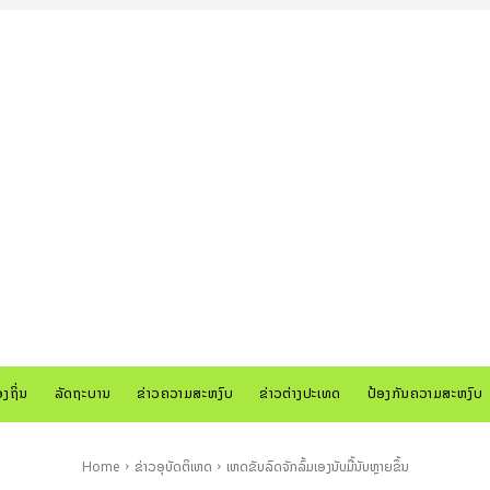
ອງຖິ່ນ
ລັດຖະບານ
ຂ່າວຄວາມສະຫງົບ
ຂ່າວຕ່າງປະເທດ
ປ້ອງກັນຄວາມສະຫງົບ
Home
ຂ່າວອຸບັດຕິເຫດ
ເຫດຂັບລົດຈັກລົ້ມເອງນັບມື້ນັບຫຼາຍຂຶ້ນ