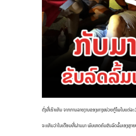
ດັ່ງທີ່ເຮົາເຫັນ ຈາກການລາຍງານຂອງທາງໜ່ວຍກູ້ໄພໃນແຕ່ລະວັ
ຈະເຫັນວ່າໃນເດືອນທີ່ຜ່ານມາ ພົບເຫດຄົນຂັບລົດລົ້ມເອງຫຼາ