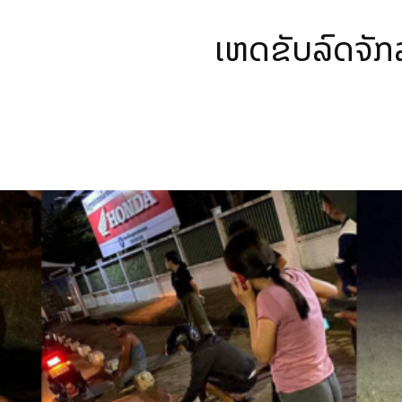
ເຫດຂັບລົດຈັກລົ