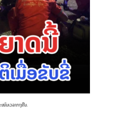
ງຖະໜົນເວລາກາງຄືນ.