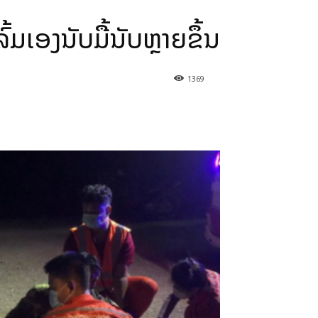
້ມເອງນັບມື້ນັບຫຼາຍຂຶ້ນ
1369