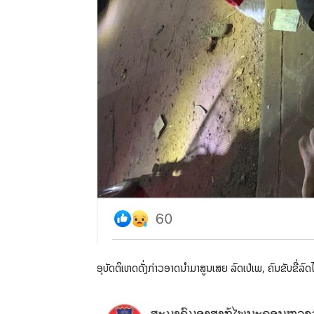
ອຸບັດຕິເຫດດັ່ງກ່າວອາດນຳມາສູນເສຍ ລົດເປ່ເພ, ຄົນຂັບຂີ່ລົ