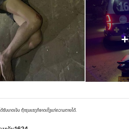
ດໄດ້ຮັບບາດເຈັບ ຖ້າຮຸນແຮງກໍອາດເຖິງແກ່ຄວາມຕາຍໄດ້.