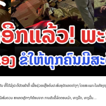
ນ ທີ່ໄດ້ລົງປະຕິບັດໜ້າທີ່ ເພື່ອຊ່ວຍເຫຼືອຄົນປະສົບອຸບັດເຫດຕ່າງໆ ໂດຍສະເພາະໃນທ້ອ
ຍພໍສົມຄວນ ສາເຫດຫຼັກໆກໍຍ້ອນຈາກ ການຂັບຂີ່ລົດຕອນເມົາ, ທາງມືດ, ທາງມື່ນ….