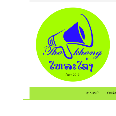
ຂ່າວພາຍໃນ
ຂ່າວທ້