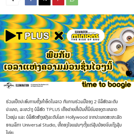
ຮ່ວມເປີດປະສົບການຄັ້ງທຳອິດໃນລາວ ກັບການຮ່ວມມືຂອງ 2 ບໍລິສັດລະດັບ
ປະເທດ, ລະຫວ່າງ ບໍລິສັດ TPLUS ເຄືອຂ່າຍທີ່ເປັນທີ່ນິຍົມຂອງຕະຫລາດ
ໄວໜຸ່ມ ແລະ ບໍລິສັດສ້າງໜັງລະດັບໂລກ Hollywood ຈາກປະເທດສະຫະລັດ
ອາເມລິກາ Universal Studio, ທີ່ຄອງໃຈແຟນໆຕັ້ງແຕ່ລຸ້ນນ້ອຍຈົນເຖິງລຸ້ນ
ໃຫ່ຍ.