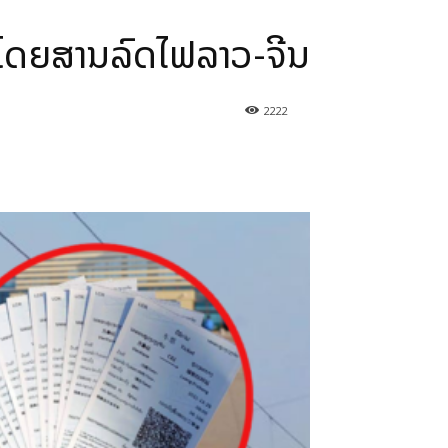
າໂດຍສານລົດໄຟລາວ-ຈີນ
2222