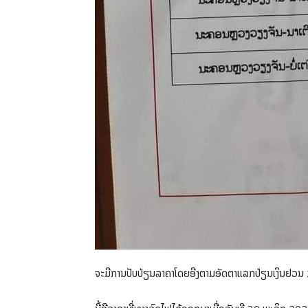
ຈະມີການປັບປ່ຽນລາຄາໂດຍອີງຕາມອັດຕາແລກປ່ຽນເງິນຢວນ