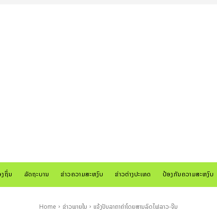
ອງຖິ່ນ
ລັດຖະບານ
ຂ່າວຄວາມສະຫງົບ
ຂ່າວຕ່າງປະເທດ
ປ້ອງກັນຄວາມສະຫງົບ
Home
ຂ່າວພາຍໃນ
ແຈ້ງປັບລາຄາຄ່າໂດຍສານລົດໄຟລາວ-ຈີນ