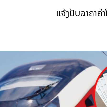
ແຈ້ງປັບລາຄາຄ່