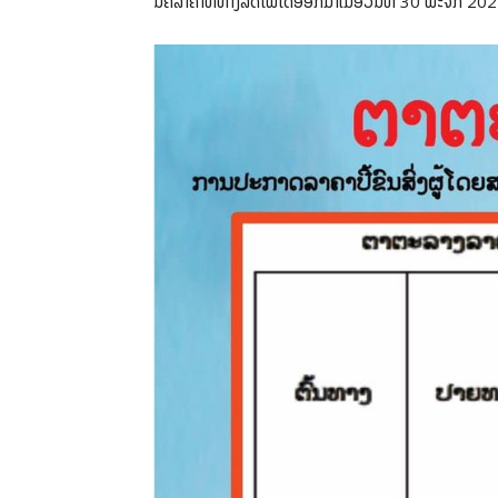
ນີ້ຄືລາຄາທີ່ທາງລົດໄຟໄດ້ອອກມາເມື່ອວັນທີ 30 ພະຈິກ 20