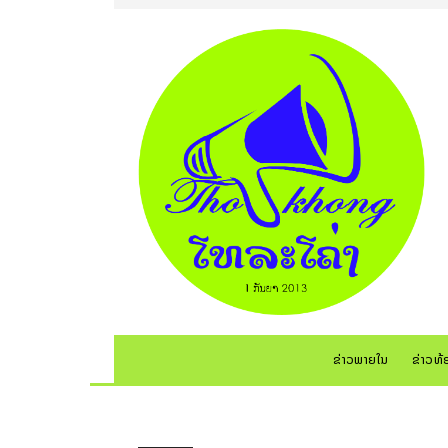
ຂ່າວພາຍໃນ
ຂ່າວທ້