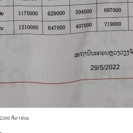
 2200 ກີບ/1ຢວນ.