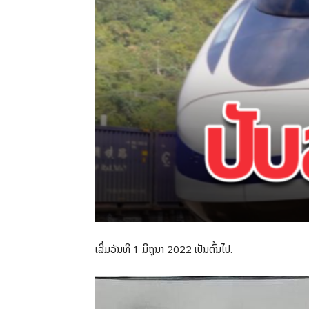
ເລີ່ມວັນທີ 1 ມິຖຸນາ 2022 ເປັນຕົ້ນໄປ.