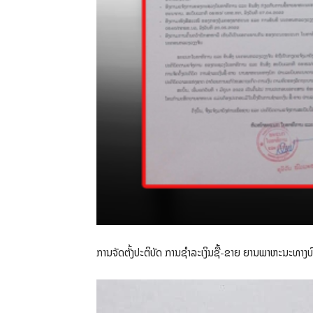
ການຈັດຕັ້ງປະຕິບັດ ການຊໍາລະເງິນຊື້-ຂາຍ ຍານພາຫະນະທາງ