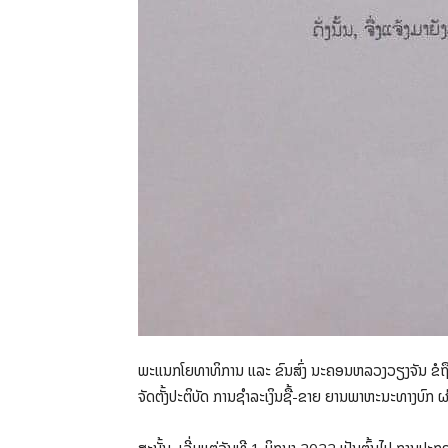
ພະແນກໂຍທາທິການ ແລະ ຂົນສົ່ງ ນະຄອນຫລວງວຽງຈັນ ຂໍຖືເ
ຈັດຕັ້ງປະຕິບັດ ການຊໍາລະເງິນຊື້-ຂາຍ ຍານພາຫະນະທາງບົກ