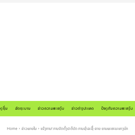
ອງຖິ່ນ
ລັດຖະບານ
ຂ່າວຄວາມສະຫງົບ
ຂ່າວຕ່າງປະເທດ
ປ້ອງກັນຄວາມສະຫງົບ
Home
ຂ່າວພາຍໃນ
ແຈ້ງການ! ການຈັດຕັ້ງປະຕິບັດ ການຊໍາລະຊື້-ຂາຍ ຍານພະຫະນະທາງບົກ