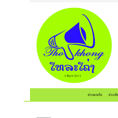
ຂ່າວພາຍໃນ
ຂ່າວທ້