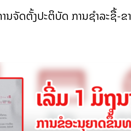
ການຈັດຕັ້ງປະຕິບັດ ການຊໍາລະຊື້