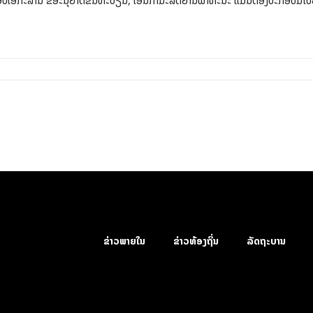
ປະກອບເອກະສານ ຂໍອະນຸຍາດຂຶ້ນທະບຽນ, ໂອນກໍາມະສິດຍານພາຫະນະ ແມ່ນຕ້ອງປະກອບມີໃບຢັ
ຂ່າວພາຍໃນ
ຂ່າວທ້ອງຖິ່ນ
ລັດຖະບານ