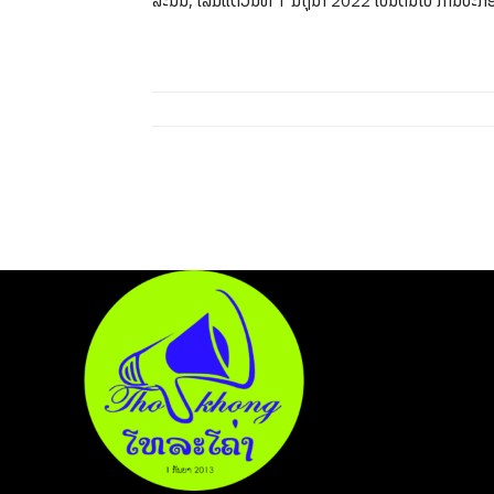
ສະນັ້ນ, ເລີ່ມແຕ່ວັນທີ 1 ມິຖຸນາ 2022 ເປັນຕົ້ນໄປ ການ