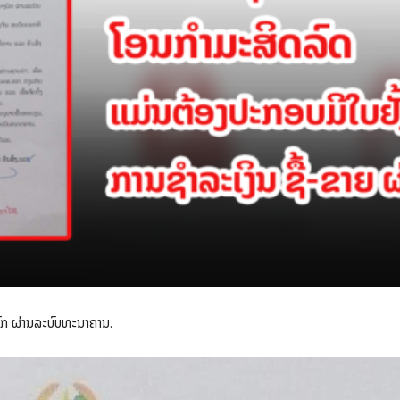
ບົກ ຜ່ານລະບົບທະນາຄານ.