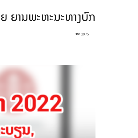
-ຂາຍ ຍານພະຫະນະທາງບົກ
2975