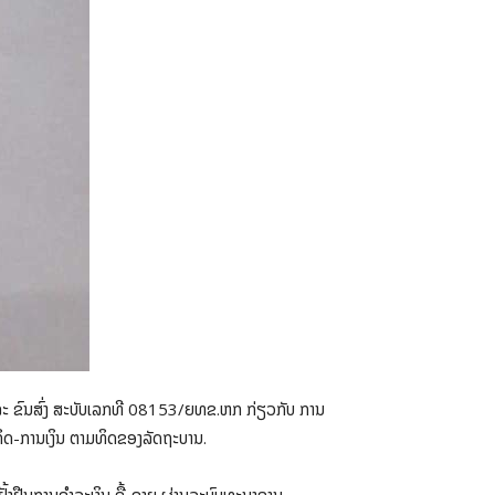
ລະ ຂົນສົ່ງ ສະບັບເລກທີ 08153/ຍທຂ.ຫກ ກ່ຽວກັບ ການ
ະກິດ-ການເງິນ ຕາມທິດຂອງລັດຖະບານ.