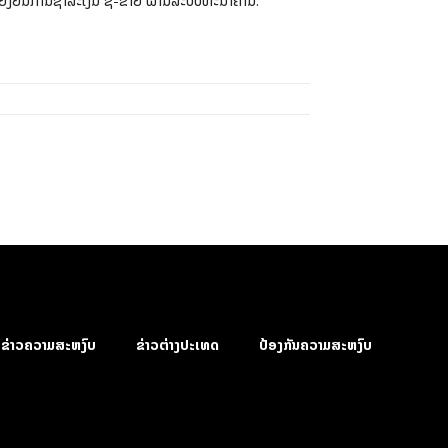
້ງຢືນການຊໍາລະເງິນ ຊື້-ຂາຍ ຜ່ານລະບົບທະນາຄານ.
ຂ່າວຄວາມສະຫງົບ
ຂ່າວຕ່າງປະເທດ
ປ້ອງກັນຄວາມສະຫງົບ