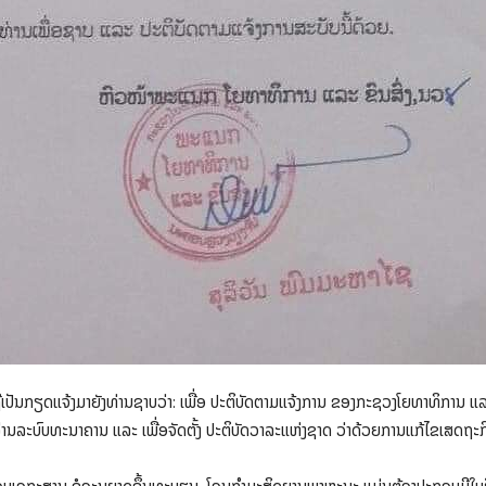
ປັນກຽດແຈ້ງມາຍັງທ່ານຊາບວ່າ: ເພື່ອ ປະຕິບັດຕາມແຈ້ງການ ຂອງກະຊວງໂຍທາທິການ ແ
 ຜ່ານລະບົບທະນາຄານ ແລະ ເພື່ອຈັດຕັ້ງ ປະຕິບັດວາລະແຫ່ງຊາດ ວ່າດ້ວຍການແກ້ໄຂເສດຖ