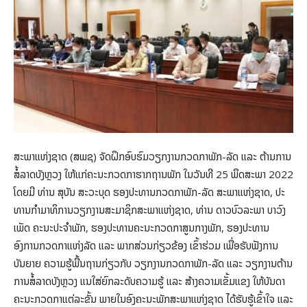
ສະພາແຫ່ງຊາດ (ສພຊ) ຈັດຝຶກອົບຮົມວຽກງານກວດກາພັກ-ລັດ ແລະ ຕ້ານການ
ສໍ້ລາດບັງຫຼວງ ໃຫ້ແກ່ຄະນະກວດກາຮາກຖານພັກ ໃນວັນທີ 25 ພຶດສະພາ 2022
ໂດຍມີ ທ່ານ ສຸບັນ ສະວະບຸດ ຮອງປະທານກວດກາພັກ-ລັດ ສະພາແຫ່ງຊາດ, ປະ
ທານກໍາມາທິການວຽກງານສະມາຊິກສະພາແຫ່ງຊາດ, ທ່ານ ດາວບົວລະພາ ບາວົງ
ເພັດ ຄະນະປະຈໍາພັກ, ຮອງປະທານຄະນະກວດກາສູນກາງພັກ, ຮອງປະທານ
ອົງການກວດກາແຫ່ງລັດ ແລະ ພາກສ່ວນກ່ຽວຂ້ອງ ເຂົ້າຮ່ວມ ເພື່ອຮັບຟັງການ
ບັນຍາຍ ຄວາມຮູ້ພື້ນຖານກ່ຽວກັບ ວຽກງານກວດກາພັກ-ລັດ ແລະ ວຽກງານຕ້ານ
ການສໍ້ລາດບັງຫຼວງ ແນໃສ່ຍົກລະດັບຄວາມຮູ້ ແລະ ສ້າງຄວາມເຂັ້ມແຂງ ໃຫ້ບັນດາ
ຄະນະກວດກາແຕ່ລະຂັ້ນ ພາຍໃນອົງຄະນະພັກສະພາແຫ່ງຊາດ ໄດ້ຮັບຮູ້ເຂົ້າໃຈ ແລະ