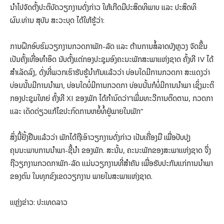
ນຳໄປຈັດຕັ້ງປະຕິບັດວຽກງານດັ່ງກ່າວ ໃຫ້ເກີດມີປະສິດທິພາບ ແລະ ປະສິດທິ
ຜົນ.ທ່ານ ສຸບັນ ສະວະບຸດ ໄດ້ໃຫ້ຮູ້ວ່າ:
ການຝຶກອົບຮົມວຽກງານກວດກາພັກ-ລັດ ແລະ ຕ້ານການສໍ້ລາດບັງຫຼວງ ຈັດຂຶ້ນ
ເປັນຄັ້ງເທື່ອທໍາອິດ ນັບຕັ້ງແຕ່ກອງປະຊຸມອົງຄະນະພັກສະພາແຫ່ງຊາດ ຄັ້ງທີ IV ໄດ້
ສໍາເລັດລົງ, ດັ່ງທີ່ພວກເຮົາຮັບຮູ້ນໍາກັນແລ້ວວ່າ ບ່ອນໃດມີການກວດກາ ສະແດງວ່າ
ບ່ອນນັ້ນມີການນໍາພາ, ບ່ອນໃດບໍ່ມີການກວດກາ ບ່ອນນັ້ນກໍບໍ່ມີການນໍາພາ ເຊິ່ງມະຕິ
ກອງປະຊຸມໃຫຍ່ ຄັ້ງທີ XI ຂອງພັກ ໄດ້ກຳນົດວ່າ“ເພີ່ມທະວີການຕິດຕາມ, ກວດກາ
ແລະ ເດັດດ່ຽວແກ້ໄຂປະກົດການຫຍໍ້ທໍ້ຢູ່ພາຍໃນພັກ”
ສິ່ງນີ້ຢັ້ງຢືນແລ້ວວ່າ ພັກໄດ້ຖືເອົາວຽກງານດັ່ງກ່າວ ເປັນເຄື່ອງມື ເພື່ອປັບປຸງ
ຄຸນນະພາບການນຳພາ-ຊີ້ນຳ ຂອງພັກ. ສະນັ້ນ, ຄະນະພັກຂອງສະພາແຫ່ງຊາດ ຈຶ່ງ
ຖືວຽກງານກວດກາພັກ-ລັດ ແມ່ນວຽກງານທີ່ສໍາຄັນ ເພື່ອຮັບປະກັນແກ່ການນຳພາ
ຂອງຕົນ ໃນທຸກຂົງເຂດວຽກງານ ພາຍໃນສະພາແຫ່ງຊາດ.
ແຫຼ່ງຂ່າວ: ປະເທດລາວ