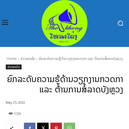
Home
ຂ່າວພາຍໃນ
ຍົກລະດັບຄວາມຮູ້ດ້ານວຽກງານກວດກາ ແລະ ຕ້ານການສໍ້ລາດບັງຫຼວງ
ຂ່າວພາຍໃນ
ຍົກລະດັບຄວາມຮູ້ດ້ານວຽກງານກວດກາ
ແລະ ຕ້ານການສໍ້ລາດບັງຫຼວງ
May 25, 2022
1729