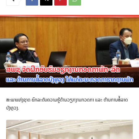
ສະພາແຫ່ງຊາດ ຍົກລະດັບຄວາມຮູ້ດ້ານວຽກງານກວດກາ ແລະ ຕ້ານການສໍ້ລາດ
ບັງຫຼວງ.