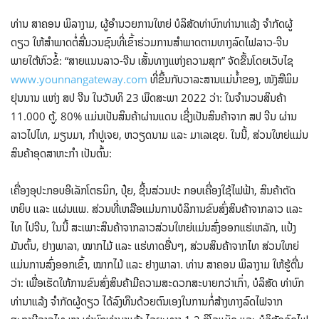
ທ່ານ ສາຄອນ ພິລາງາມ, ຜູ້ອໍານວຍການໃຫຍ່ ບໍລິສັດທ່າບົກທ່ານາແລ້ງ ຈໍາກັດຜູ້
ດຽວ ໃຫ້ສໍາພາດຕໍ່ສື່ມວນຊົນທີ່ເຂົ້າຮ່ວມການສຳພາດຕາມທາງລົດໄຟລາວ-ຈີນ
ພາຍໃຕ້ຫົວຂໍ້: “ສາຍແນນລາວ-ຈີນ ເສັ້ນທາງແຫ່ງຄວາມສຸກ” ຈັດຂຶ້ນໂດຍເວັບໄຊ
www.younnangateway.com
ທີ່ຂຶ້ນກັບວາລະສານແມ່ນໍ້າຂອງ, ໜັງສືພິມ
ຢຸນນານ ແຫ່ງ ສປ ຈີນ ໃນວັນທິ 23 ພຶດສະພາ 2022 ວ່າ: ໃນຈໍານວນສິນຄ້າ
11.000 ຕູ້, 80% ແມ່ນເປັນສິນຄ້າຜ່ານແດນ ເຊີ່ງເປັນສິນຄ້າຈາກ ສປ ຈີນ ຜ່ານ
ລາວໄປໄທ, ມຽນມາ, ກໍາປູເຈຍ, ຫວຽດນາມ ແລະ ມາເລເຊຍ. ໃນນີ້, ສ່ວນໃຫຍ່ແມ່ນ
ສິນຄ້າອຸດສາຫະກໍາ ເປັນຕົ້ນ:
ເຄື່ອງອຸປະກອບອີເລັກໂຕຣນິກ, ປຸ໋ຍ, ຊີ້ນສ່ວນປະ ກອບເຄື່ອງໃຊ້ໄຟຟ້າ, ສິນຄ້າຕັດ
ຫຍິບ ແລະ ແຜ່ນແພ. ສ່ວນທີ່ເຫລືອແມ່ນການບໍລິການຂົນສົ່ງສິນຄ້າຈາກລາວ ແລະ
ໄທ ໄປຈີນ, ໃນນີ້ ສະເພາະສິນຄ້າຈາກລາວສ່ວນໃຫຍ່ແມ່ນສົ່ງອອກແຮ່ເຫລັກ, ແປ້ງ
ມັນຕົ້ນ, ຢາງພາລາ, ໝາກໄມ້ ແລະ ແຮ່ທາດອື່ນໆ, ສ່ວນສິນຄ້າຈາກໄທ ສ່ວນໃຫຍ່
ແມ່ນການສົ່ງອອກເຂົ້າ, ໝາກໄມ້ ແລະ ຢາງພາລາ. ທ່ານ ສາຄອນ ພິລາງາມ ໃຫ້ຮູ້ຕື່ມ
ວ່າ: ເພື່ອເຮັດໃຫ້ການຂົນສົ່ງສິນຄ້າມີຄວາມສະດວກສະບາຍກວ່າເກົ່າ, ບໍລິສັດ ທ່າບົກ
ທ່ານາແລ້ງ ຈໍາກັດຜູ້ດຽວ ໄດ້ລົງທຶນດ້ວຍຕົນເອງໃນການກໍ່ສ້າງທາງລົດໄຟຈາກ