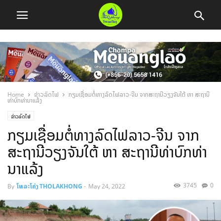
Home
ຂ່າວລົດໄຟ
ກຽມເຊື່ອມຕໍ່ທາງລົດໄຟລາວ-ຈີນ ຈາກສະຖານີວຽງຈັນໃຕ້ ຫາ ສະຖານີ
ທ່າບົກທ່ານາແລ້ງ
ຂ່າວລົດໄຟ
ກຽມເຊື່ອມຕໍ່ທາງລົດໄຟລາວ-ຈີນ ຈາກ
ສະຖານີວຽງຈັນໃຕ້ ຫາ ສະຖານີທ່າບົກທ່າ
ນາແລ້ງ
3745
0
By
ໂທລະໂຄ່ງ THOLAKHONG
-
May 24, 2022