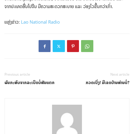
ຈາກປະເທດອື່ນໄປຈີນ ມີຄວາມສະດວກສະບາຍ ແລະ ວ່ອງໄວຂຶ້ນກວ່າເກົ່າ.
ແຫຼ່ງຂ່າວ:
Lao National Radio
Previous article
Next article
ຜົນກະທົບຈາກລະເບີດບໍ່ທັນແຕກ
ກວດເບິ່ງ! ມີເຂດບ້ານທ່ານບໍ່?