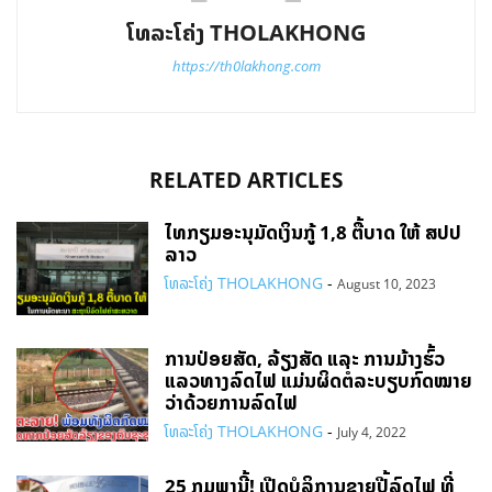
ໂທລະໂຄ່ງ THOLAKHONG
https://th0lakhong.com
RELATED ARTICLES
ໄທກຽມອະນຸມັດເງິນກູ້ 1,8 ຕື້ບາດ ໃຫ້ ສປປ
ລາວ
ໂທລະໂຄ່ງ THOLAKHONG
-
August 10, 2023
ການປ່ອຍສັດ, ລ້ຽງສັດ ແລະ ການມ້າງຮົ້ວ
ແລວທາງລົດໄຟ ແມ່ນຜິດຕໍ່ລະບຽບກົດໝາຍ
ວ່າດ້ວຍການລົດໄຟ
ໂທລະໂຄ່ງ THOLAKHONG
-
July 4, 2022
25 ກຸມພານີ້! ເປີດບໍລິການຂາຍປີ້ລົດໄຟ ທີ່