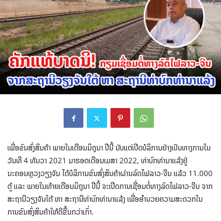
ເພື່ອຂົນສົ່ງສິນຄ້າ ພາຍໃນເດືອນມິຖຸນາ ປີນີ້ ນັບແຕ່ເປີດບໍລິການຢ່າງເປັນທາງການໃນ
ວັນທີ 4 ທັນວາ 2021 ມາຮອດເດືອນເມສາ 2022, ທ່າບົກທ່ານາແລ້ງຢູ່
ນະຄອນຫຼວງວຽງຈັນ ໄດ້ບໍລິການຂົນສົ່ງສິນຄ້າຜ່ານລົດໄຟລາວ-ຈີນ ແລ້ວ 11.000
ຕູ້ ແລະ ພາຍໃນທ້າຍເດືອນມິຖຸນາ ປີນີ້ ຈະເປີດການເຊື່ອມຕໍ່ທາງລົດໄຟລາວ-ຈີນ ຈາກ
ສະຖານີວຽງຈັນໃຕ້ ຫາ ສະຖານີທ່າບົກທ່ານາແລ້ງ ເພື່ອອໍານວຍຄວາມສະດວກໃນ
ການຂົນສົ່ງສິນຄ້າໃຫ້ດີຂຶ້ນກວ່າເກົ່າ.