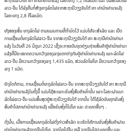
ສະຖານີລາວໄທ ຫາ ທ່າບົກທ່ານາແລ້ງ ໄລຍະທາງ 1,2 ກິໂລແມັດ ແລະ ບໍລິສັດລົດໄຟ
ລາວ-ຈີນ ໄດ້ລົງທຶນກໍ່ສ້າງທາງລົດໄຟຈາກສະຖານີວຽງຈັນໃຕ້ ຫາ ທ່າບົກທ່ານາແລ້ງ
ໄລຍະທາງ 2,8 ກິໂລແມັດ.
ທັງສອງເສັ້ນ ທາງລົດໄຟ ຕາມແຜນການທີ່ກໍານົດໄວ້ ແມ່ນໃຫ້ຈະສໍາເລັດ ແລະ ເປີດ
ການເຊື່ອມຕໍ່ທາງລົດໄຟລາວ-ຈີນ ຈາກສະຖານີວຽງຈັນໃຕ້ ຫາ ສະຖານີທ່າບົກທ່ານາ
ແລ້ງ ໃນວັນທີ 26 ມິຖຸນາ 2022 ເຊີ່ງຈະກາຍເປັນຈຸດຄ່ຽນຖ່າຍສິນຄ້າຢູ່ທ່າບົກທ່ານາ
ແລ້ງທີ່ມີຂະໜາດຄວາມກວ້າງຂອງລາງແຕກຕ່າງກັນຢູ່ທ່າບົດທ່ານາແລ້ງ ເພາະລົດໄຟ
ລາວ-ຈີນ ມີຄວາມກວ້າງຂອງລາງ 1,435 ແມັດ, ສ່ວນລົດໄຟໄທ ມີຄວາມກວ້າງຂອງ
ລາງ 1 ແມັດ.
ຢ່າງໃດກໍຕາມ, ການເຊື່ອມຕໍ່ທາງລົດໄຟລາວ-ຈີນ ຈາກສະຖານີວຽງຈັນໃຕ້ ຫາ ສະຖານີ
ທ່າບົກທ່ານາແລ້ງໃນຄັ້ງນີ້ ແມ່ນໃຊ້ສະເພາະຂົນສົ່ງສິນຄ້າເທົ່ານັ້ນ ເພາະໄລຍະຜ່ານມາ
ລົດໄຟລາວ-ຈີນ ແມ່ນສິ້ນສຸດຢູ່ສະຖານີວຽງຈັນໃຕ້ ຈາກນັ້ນ ໄດ້ໃຊ້ລົດບັນທຸກຂົນສົ່ງ
ສິນຄ້າໄປຫາທ່າບົກທ່ານາແລ້ງ ເພື່ອຂົນສົ່ງຕໍ່ໄປໄທ ແລະ ປະເທດອື່ນໆ .
ດັ່ງນັ້ນ, ເມື່ອການເຊື່ອມທາງລົດໄຟດັ່ງກ່າວສໍາເລັດ ຈະເຮັດໃຫ້ການຂົນສົ່ງສິນຄ້າຜ່ານ
ທ່າບົກທ່ານາງແລ້ງຈາກຈີນໄປໄທ, ຈາກໄທໄປຈີນ ຫລື ຈາກຈີນໄປປະເທດອື່ນ ແລະ