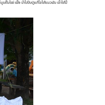
ູນຄືນໃໝ່ ເພື່ອ ນໍາໄປປັບປຸງແກ້ໄຂໃຫ້ແນວພັນ ເຂົ້າໃຫ້ມີ