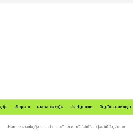
ອງຖິ່ນ
ລັດຖະບານ
ຂ່າວຄວາມສະຫງົບ
ຂ່າວຕ່າງປະເທດ
ປ້ອງກັນຄວາມສະຫງົບ
Home
ຂ່າວທ້ອງຖິ່ນ
ແຈກຢາຍແນວພັນເຂົ້າ ສາຍພັນໃໝ່ທີ່ທົນນໍ້າຖ້ວມ ໃຫ້ເມືອງຈໍາພອນ