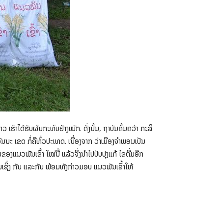
ວ ເຮົາໄດ້ຮັບຜົນກະທົບຢ່າງໜັກ. ດັ່ງນັ້ນ, ຖາບັນຄົ້ນຄວ້າ ກະສິ
ນນະ ເຂດ ກໍ່ຄືທົ່ວປະເທດ. ເນື່ອງຈາກ ວ່າເມືອງຈໍາພອນເປັນ
ອງແນວພັນເຂົ້າ ໃໝ່ນີ້ ແລ້ວຈຶ່ງນໍາໄປປັບປຸງແກ້ ໄຂຕື່ມອີກ
ຊິ່ງ ກັນ ແລະກັນ ພ້ອມທັງກ່າວມອບ ແນວພັນເຂົ້າໃຫ້