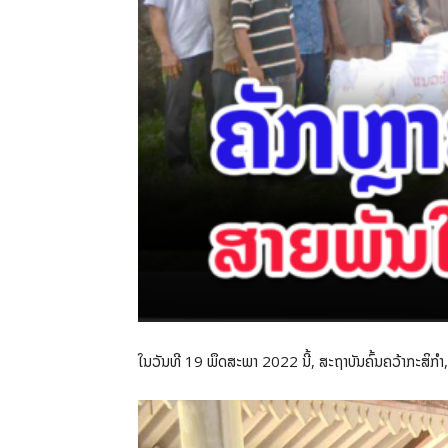
ໃນວັນທີ 19 ພຶດສະພາ 2022 ນີ້, ສະຖາບັນຄົ້ນຄວ້າກະສິກໍາ,