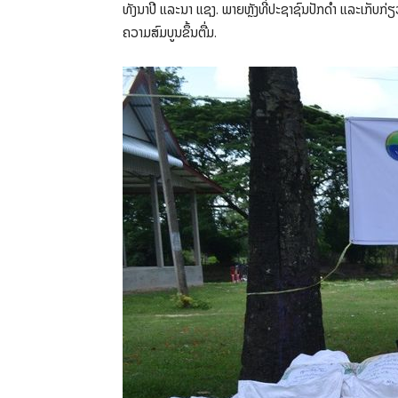
ທັງນາປີ ແລະນາ ແຊງ. ພາຍຫຼັງທີ່ປະຊາຊົນປັກດໍາ ແລະເກັບກ່ຽວ
ຄວາມສົມບູນຂຶ້ນຕື່ມ.