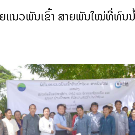
ແນວພັນເຂົ້າ ສາຍພັນໃໝ່ທີ່ທົນນໍ