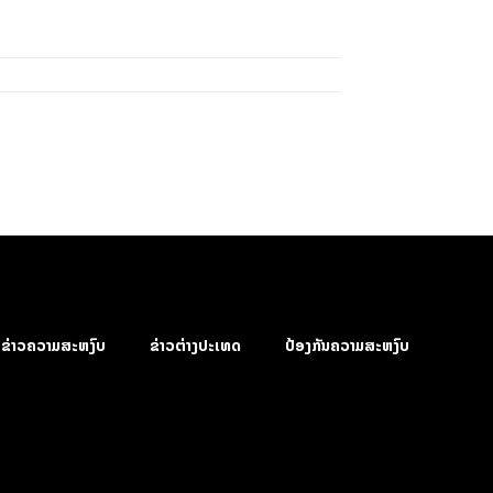
ຂ່າວຄວາມສະຫງົບ
ຂ່າວຕ່າງປະເທດ
ປ້ອງກັນຄວາມສະຫງົບ