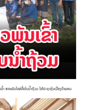
ົ້າ ສາຍພັນໃໝ່ທີ່ທົນນໍ້າຖ້ວມ ໃຫ້ປະຊາຊົນເມືອງຈໍາພອນ.