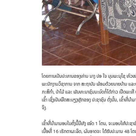
ໂດຍການເປັນປະທານຂອງທ່ານ ນາງ ປອ ໃຈ ບຸນພະນຸໄຊ ຫົວໜ້າ ສະ
ພະນັກງານວິຊາການ ຈາກ ສະຖາບັນ ພ້ອມດ້ວຍນາຍບ້ານ ແລະປະຊາ
ກະສິກໍາ, ປ່າໄມ້ ແລະ ພັນທະນາຊົນນະບົດກໍ່ໄດ້ກ່າວ ເປີດພະທ
ເຂົ້າ ເຊິ່ງເປັນພືດສະບຽງຫຼັກຂອງ ປະຊາຊົນ ດັ່ງນັ້ນ, ເຂົ້າທີ
ຈິງ.
ເຂົ້າທີ່ນໍາມາມອບໃນຄັ້ງນີ້ມີທັງ ໝົດ 1 ໂຕນ, ຈະມອບໃຫ້ປະ
ເນື້ອທີ່ 16 ເຮັກຕາຜະລິດ, ຜົນອາດຈະ ໄດ້ຮັບປະມານ 48 ໂຕນ ຫ