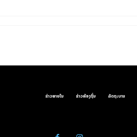
ຂ່າວພາຍໃນ
ຂ່າວທ້ອງຖິ່ນ
ລັດຖະບານ