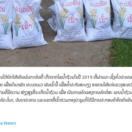
ທ່ານໄດ້ຍົກໃຫ້ເຫັນຜົນກະທົບທີ່ ເກີດຈາກໄພນໍ້າຖ້ວມໃນປີ 2019 ທີ່ຜ່ານມາ ເຊິ່ງທົ່ວປະເທລາ
ເປຍ ເພື່ອນໍາມາພັດ ທະນາແນວ ພັນເຂົ້ານີ້ ເພື່ອຄໍ້າປະກັນສະບຽງ ອາຫານໃຫ້ແກ່ແຂວງສະຫວັ
້ານທີ່ມີຄວາມ ສ່ຽງສູງທີ່ຈະເກີດນໍ້າຖ້ວມ ເພື່ອ ເປັນການທົດລອງການທົດຕໍ່ສະ ພາບນໍ້າຖ້ວມຂ
ຕໍ່ມາ, ບັນດາປະທານ ແລະແຂກທີ່ເຂົ້າຮ່ວມກອງປະຊຸມກໍ່ໄດ້ມີການປະກອບຄໍາຄິດຄໍາເຫັນເ
ana News