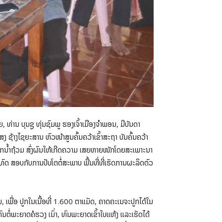
່ານ ບຸນຊູ ທຸ່ນຊົມພູ ຮອງເຈົ້າເມືອງຈໍາພອນ, ມີບັນດາ
ຊ້າງໄຊຍະສານ ຫົວໜ້າສູນຄົ້ນຄວ້າເຂົ້າສະຖາ ບັນຄົ້ນຄວ້າ
ີ່ ຖືກນໍ້າຖ້ວມ ສົ່ງຜົນໃຫ້ເກີດຄວາມ ເສຍຫາຍໜັກໂດຍສະເພາະນາ
າໃຊ້ທົດ ສອບກັບການປັບໂຕຕໍ່ສະພາບ ພື້ນທີ່ທີ່ເຮັດການຜະລິດຕົວ
, ເພື່ອ ປູກໃນເນື້ອທີ່ 1.600 ຕາແມັດ, ຄາດຄະເນຈະປູກໄດ້ໃນ
ທົນຕໍ່ພະຍາດຄໍຮວງ ເນົ່າ, ທົນພະຍາດເຂົ້າໃບແຫ້ງ ແລະເຮັດໄດ້