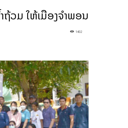
້າຖ້ວມ ໃຫ້ເມືອງຈໍາພອນ
1402