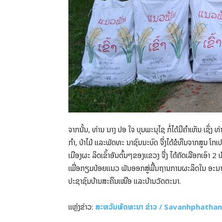
ຈາກນັ້ນ, ທ່ານ ນາງ ປອ ໃຈ ບຸນພະນຸໄຊ ກໍ່ໄດ້ມີຄໍາເຫັນ ເຊິ່ງ 
ກໍາ, ປ່າໄມ້ ແລະພັດທະ ນາຊົນນະບົດ ຈຶ່ງໄດ້ຂໍທຶນຈາກສູນ ໂກ
ເມືອງຜະ ລິດເຂົ້າອັນຕົ້ນໆຂອງແຂວງ ຈຶ່ງ ໄດ້ຄັດເລືອກເອົາ 2 ບ
ເພື່ອກຽມປ່ອຍແນວ ພັນອອກສູ່ພື້ນຖານການຜະລິດໃນ ອະນາຄົດ.
ປະຊາຊົນບ້ານສະຄຶນເໜືອ ແລະບ້ານວັດຕະນາ.
ແຫຼ່ງຂ່າວ:
ສະຫວັນພັດທະນາ ຂ່າວ / Savanhphath