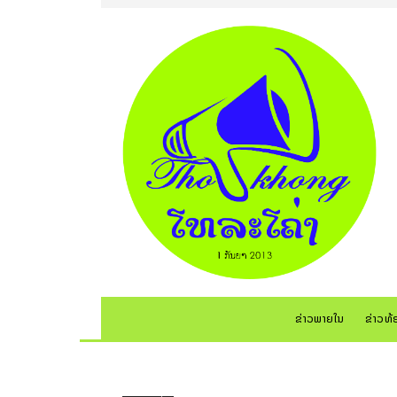
ຂ່າວພາຍໃນ
ຂ່າວທ້