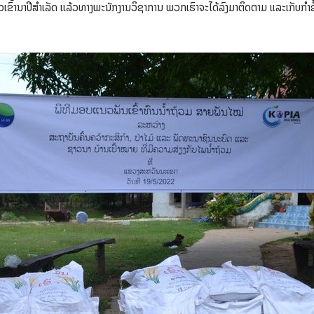
ເຂົ້ານາປີສໍາເລັດ ແລ້ວທາງພະນັກງານວິຊາການ ພວກເຮົາຈະໄດ້ລົງມາຕິດຕາມ ແລະເກັບກໍາຂໍ້ມ