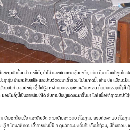
ຖາບັນຄົ້ນຄວ້າ ກະສິກໍາ, ປ່າໄມ້ ແລະພັດທະນາຊົນນະບົດ, ທ່ານ ຊິນ ຫົວໜ້າສູນໂກເປຍ, ທ
ຊົນ ບ້ານສະຄຶນເໜືອ ແລະບ້ານວັດຕະນາເຂົ້າຮ່ວມ.ໃນໂອກາດນີ້, ທ່ານ ປອ ເພັດມະນີແສງ 
ີ ພ້ອມທັງກ່າວຈຸດປະສົງ ເຊິ່ງໃຫ້ຮູ້ວ່າ: ຜ່ານມາແຂວງສະ ຫວັນນະເຂດ ກໍ່ແມ່ນແຂວງໜຶ່ງທ
່ນໍາມາ ມອບໃນຄັ້ງນີ້ເປັນສາຍພັນທີ່ໄດ້ ຮັບການປັບປຸງພັດທະນາຂຶ້ນມາ ໃໝ່ ເພື່ອໃຫ້ຊາວນານໍ
ຊາຊົນ ບ້ານສະຄຶນເໜືອ ແລະບ້ານວັດ ຕະນາບ້ານລະ 500 ກິໂລກຼາມ, ຄອບຄົວລະ 20 ກິໂລກຼາມ
ຼື 3 ໂຕນ/ເຮັກຕາ. ເຂົ້າສາຍພັນນີ້ມີ 5 ຄຸນລັກສະນະເດັ່ນຄື: ທົນນໍ້າຖ້ວມ, ມີກິ່ນຫອມ, 