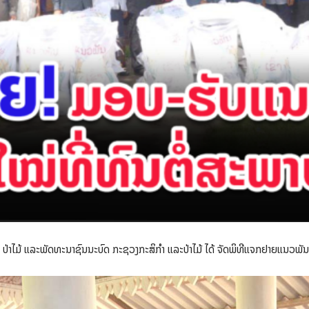
 ປ່າໄມ້ ແລະພັດທະນາຊົນນະບົດ ກະຊວງກະສິກໍາ ແລະປ່າໄມ້ ໄດ້ ຈັດພິທີແຈກຢາຍແນວພັນເຂ