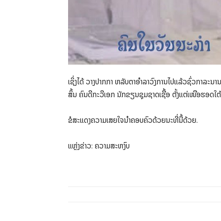
ເຊິ່ງໄດ້ ວາງປາກກາ ຫລັບຕາອຳລາວົງການໄປແລ້ວຊົ່ວກາລະນານ 
ສິ້ນ ຄົນດີກະວີເອກ ນັກຂຽນຊຸມຊາດເຊື້ອ ຕັ້ງແຕ່ເໜືອຮອດໃຕ
ຂໍສະແດງຄວາມເສຍໃຈນຳຄອບຄົວດ້ວຍນະທີ່ນີ້ດ້ວຍ.
ແຫຼ່ງຂ່າວ: ຄວາມສະຫງົບ