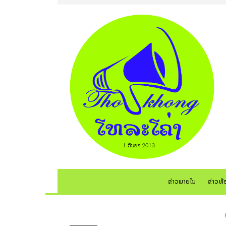
ຂ່າວພາຍໃນ
ຂ່າວທ້