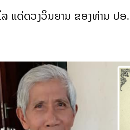
ໄລ ແດ່ດວງວິນຍານ ຂອງທ່ານ ປອ