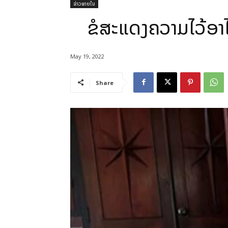
ຂ່າວພາຍໃນ
ຂໍສະແດງຄວາມໄວ້ອາ
May 19, 2022
Share