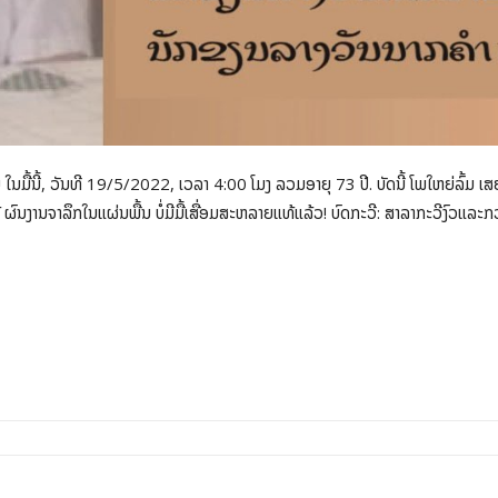
ໃນມື້ນີ້, ວັນທີ 19/5/2022, ເວລາ 4:00 ໂມງ ລວມອາຍຸ 73 ປີ. ບັດນີ້ ໂພໃຫຍ່ລົ້ມ ເສຍ
້ ຜົນງານຈາລຶກໃນແຜ່ນພື້ນ ບໍ່ມີມື້ເສື່ອມສະຫລາຍແທ້ແລ້ວ! ບົດກະວີ: ສາລາກະວີງົວແລະ