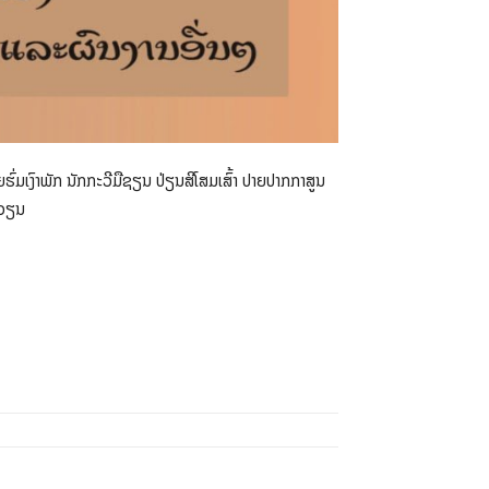
ຮົ່ມເງົາພັກ ນັກກະວີມືຊຽນ ປ່ຽນສີໂສມເສົ້າ ປາຍປາກກາສູນ
ກວຽນ