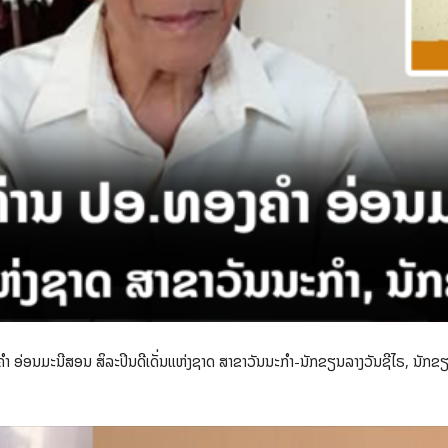
 ອ່ອນມະນີສອນ ສິລະປິນດີເດັ່ນແຫ່ງຊາດ ສາຂາວັນນະກຳ-ນັກຂຽນລາງວັນຊີໄຣ, ນັກຂຽນ