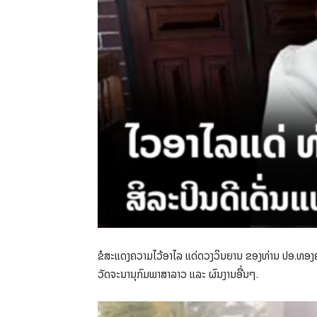
ຂໍສະແດງຄວາມໄວ້ອາໄລ ແດ່ດວງວິນຍານ ຂອງທ່ານ ປອ.ທອງຄຳ
ວັດຈະນານຸກົມພາສາລາວ ແລະ ຜົນງານອື່ນໆ.