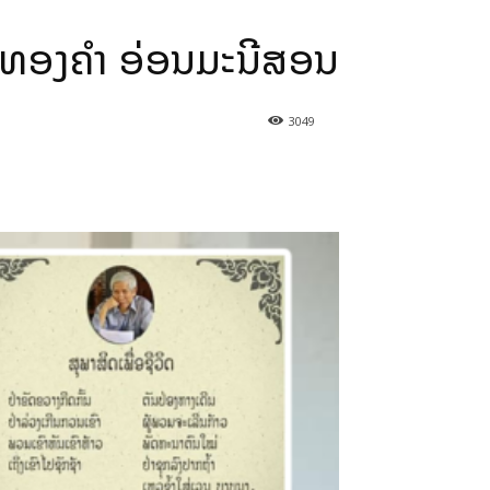
.ທອງຄຳ ອ່ອນມະນີສອນ
3049