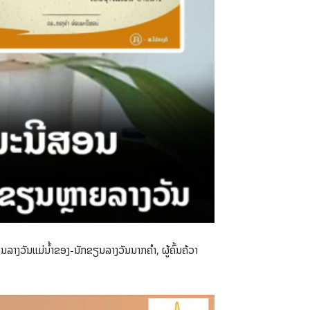
ລາງວັນແມ່ນ້ຳຂອງ-ນັກຂຽນລາງວັນນາກຄຳ, ຜູ້ຄົ້ນຄ້ວາ