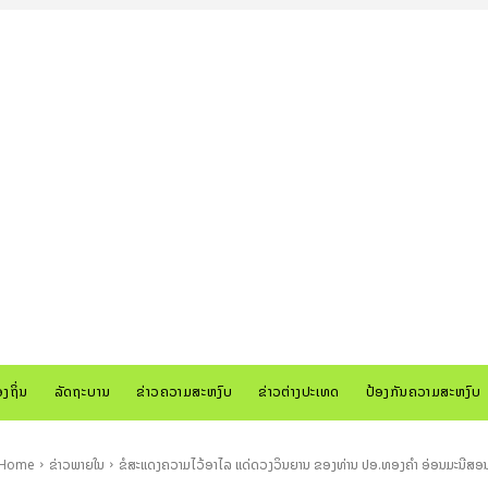
ອງຖິ່ນ
ລັດຖະບານ
ຂ່າວຄວາມສະຫງົບ
ຂ່າວຕ່າງປະເທດ
ປ້ອງກັນຄວາມສະຫງົບ
Home
ຂ່າວພາຍໃນ
ຂໍສະແດງຄວາມໄວ້ອາໄລ ແດ່ດວງວິນຍານ ຂອງທ່ານ ປອ.ທອງຄຳ ອ່ອນມະນີສອ