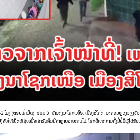
ມງ (ຕອນເຊົ້າມືດ), ຮ່ອມ 3, ບ້ານດົງນາໂຊກເໜືອ, ເມືອງສີໂຄດ, ນະຄອນຫຼວງວຽງຈັນ ໄດ້
ັງຄັບໃຫ້ເປີດຕູ້ເຊັບເພື່ອເອົາຊັບສິນມີຄ່າຫຼາຍລາຍການໄປ. ໂຊກດີເຫດການຄັ້ງນີ້ບໍ່ມີຜູ້ໄດ້ຮັບ