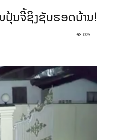
ປຸ້ນຈີ້ຊິງຊັບຮອດບ້ານ!
1329