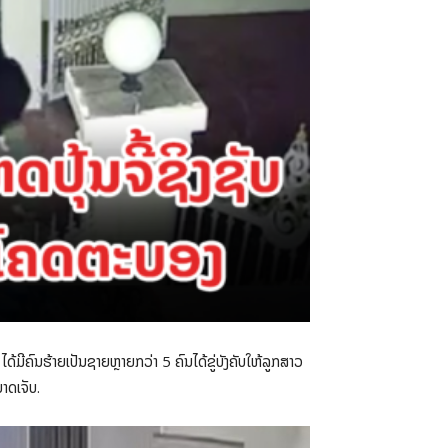
ມີຄົນຮ້າຍເປັນຊາຍຫຼາຍກວ່າ 5 ຄົນໄດ້ຂູ່ບັງຄັບໃຫ້ລູກສາວ
ບາດເຈັບ.