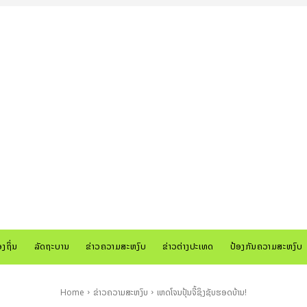
ອງຖິ່ນ
ລັດຖະບານ
ຂ່າວຄວາມສະຫງົບ
ຂ່າວຕ່າງປະເທດ
ປ້ອງກັນຄວາມສະຫງົບ
Home
ຂ່າວຄວາມສະຫງົບ
ເຫດໂຈນປຸ້ນຈີ້ຊິງຊັບຮອດບ້ານ!