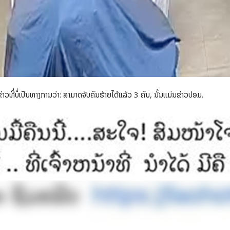
ຂ່າວທີ່ບໍ່ເປັນທາງການວ່າ: ສາມາດຈັບຄົນຮ້າຍໄດ້ແລ້ວ 3 ຄົນ, ນັ້ນແມ່ນຂ່າວປອມ.