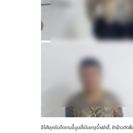
ຂໍໃຫ້ທຸກຄົນຕິດຕາມຂໍ້ມູນທີ່ເປັນທາງເຈົ້າໜ້າທີ່, ຢ່າຟ້າວຕັດສ