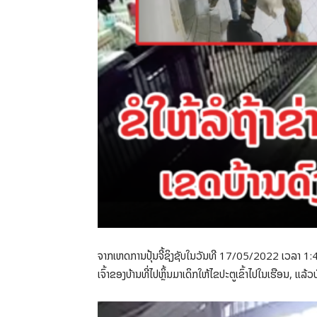
ຈາກເຫດການປຸ້ນຈີ້ຊິງຊັບໃນວັນທີ 17/05/2022 ເວລາ 1:42 ໂ
ເຈົ້າຂອງບ້ານທີ່ໄປຫຼິ້ນມາເດິກໃຫ້ໄຂປະຕູເຂົ້າໄປໃນເຮືອນ, ແລ້ວບ