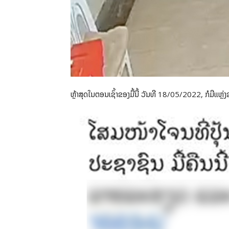
ຫຼ້າສຸດໃນຕອນເຊົ້າຂອງມື້ນີ້ ວັນທີ 18/05/2022, ກໍມີແຫຼ່ງ