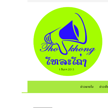
ຂ່າວພາຍໃນ
ຂ່າວທ້