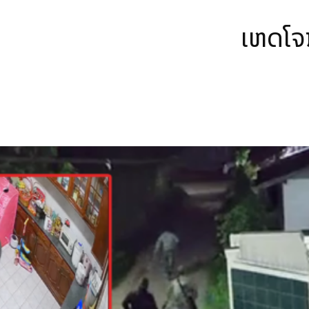
ເຫດໂຈນ