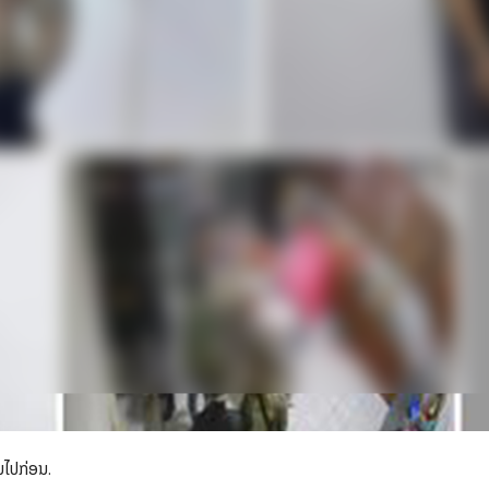
ິນໄປກ່ອນ.