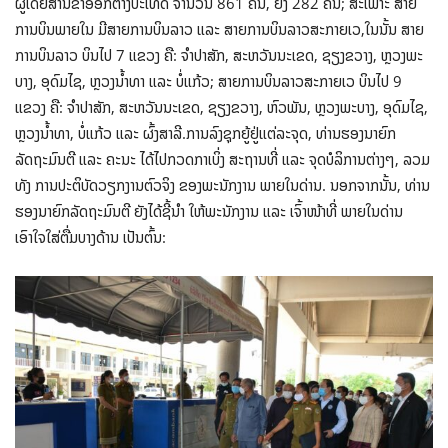
ຜູ້ໂດຍສານຂາອອກຕ່າງປະເທດ ຈຳນວນ 861 ຄົນ, ຍິງ 282 ຄົນ; ສະເພາະ ສາຍ
ການບິນພາຍໃນ ມີສາຍການບິນລາວ ແລະ ສາຍການບິນລາວສະກາຍເວ,ໃນນັ້ນ ສາຍ
ການບິນລາວ ບິນໄປ 7 ແຂວງ ຄື: ຈໍາປາສັກ, ສະຫວັນນະເຂດ, ຊຽງຂວາງ, ຫຼວງພະ
ບາງ, ອຸດົມໄຊ, ຫຼວງນໍ້າທາ ແລະ ບໍ່ແກ້ວ; ສາຍການບິນລາວສະກາຍເວ ບິນໄປ 9
ແຂວງ ຄື: ຈຳປາສັກ, ສະຫວັນນະເຂດ, ຊຽງຂວາງ, ຫົວພັນ, ຫຼວງພະບາງ, ອຸດົມໄຊ,
ຫຼວງນໍ້າທາ, ບໍ່ແກ້ວ ແລະ ຜົ້ງສາລີ.ການລົງຊຸກຍູ້ຢູ່ແຕ່ລະຈຸດ, ທ່ານຮອງນາຍົກ
ລັດຖະມົນຕີ ແລະ ຄະນະ ໄດ້ໄປກວດກາເບິ່ງ ສະຖານທີ່ ແລະ ຈຸດບໍລິການຕ່າງໆ, ລວມ
ທັງ ການປະຕິບັດວຽກງານຕົວຈິງ ຂອງພະນັກງານ ພາຍໃນດ່ານ. ນອກຈາກນັ້ນ, ທ່ານ
ຮອງນາຍົກລັດຖະມົນຕີ ຍັງໄດ້ຊີ້ນຳ ໃຫ້ພະນັກງານ ແລະ ເຈົ້າໜ້າທີ່ ພາຍໃນດ່ານ
ເອົາໃຈໃສ່ຕື່ມບາງດ້ານ ເປັນຕົ້ນ: