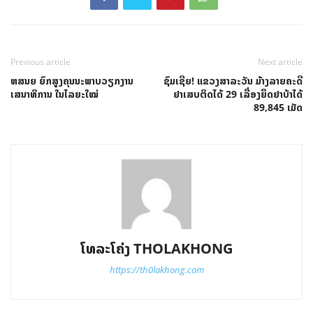
Previous article
Next article
ຫສນຍ ຍົກສູງຄຸນນະພາບວຽກງານ
ຊົມເຊີຍ! ແຂວງສາລະວັນ ມ້າງລາຍຄະດີ
ເສນາທິການ ໃນໄລຍະໃໝ່
ຢາເສບຕິດໄດ້ 29 ເລື່ອງຍຶດຢາບ້າໄດ້
89,845 ເມັດ
ໂທລະໂຄ່ງ THOLAKHONG
https://th0lakhong.com