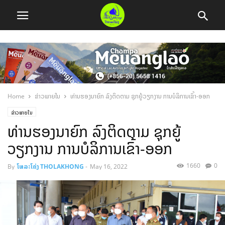
Home
ຂ່າວພາຍໃນ
ທ່ານຮອງນາຍົກ ລົງຕິດຕາມ ຊຸກຍູ້ວຽກງານ ການບໍລິການເຂົ້າ-ອອກ
ຂ່າວພາຍໃນ
ທ່ານຮອງນາຍົກ ລົງຕິດຕາມ ຊຸກຍູ້
ວຽກງານ ການບໍລິການເຂົ້າ-ອອກ
1660
0
By
ໂທລະໂຄ່ງ THOLAKHONG
-
May 16, 2022