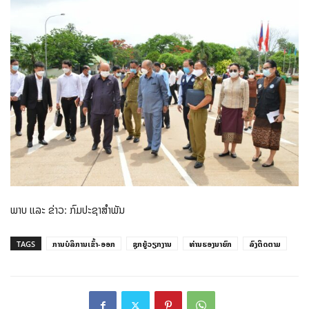
ພາບ ແລະ ຂ່າວ: ກົມປະຊາສຳພັນ
TAGS
ການບໍລິການເຂົ້າ-ອອກ
ຊຸກຍູ້ວຽກງານ
ທ່ານຮອງນາຍົກ
ລົງຕິດຕາມ