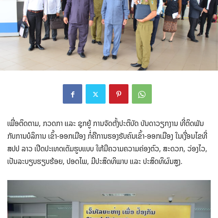
ເພື່ອຕິດຕາມ, ກວດກາ ແລະ ຊຸກຍູ້ ການຈັດຕັ້ງປະຕິບັດ ບັນດາວຽກງານ ທີ່ຕິດພັນ
ກັບການບໍລິການ ເຂົ້າ-ອອກເມືອງ ກໍ່ຄືການຮອງຮັບຄົນເຂົ້າ-ອອກເມືອງ ໃນເງື່ອນໄຂທີ່
ສປປ ລາວ ເປີດປະເທດເຕັມຮູບແບບ ໃຫ້ມີຄວາມຄວາມຄ່ອງຕົວ, ສະດວກ, ວ່ອງໄວ,
ເປັນລະບຽບຮຽບຮ້ອຍ, ປອດໄພ, ມີປະສິດທິພາບ ແລະ ປະສິດທິຜົນສູງ.