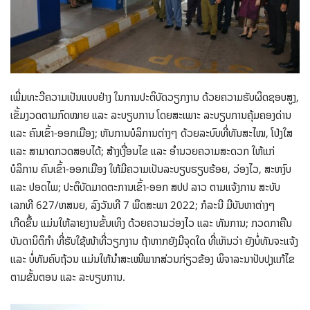
ເພີ່ມທະວີຄວາມເປັນແບບຢ່າງ ໃນການປະຕິບັດວຽກງານ ດ້ວຍຄວາມຮັບຜິດຊອບສູງ,
ເຂັ້ມງວດຕາມກົດໝາຍ ແລະ ລະບຽບການ ໂດຍສະເພາະ ລະບຽບການຄຸ້ມຄອງດ່ານ
ແລະ ຄົນເຂົ້າ-ອອກເມືອງ; ຫັນການບໍລິການຕ່າງໆ ດ້ວຍລະບົບທີ່ທັນສະໄໝ, ໂປ່ງໃສ
ແລະ ສາມາດກວດສອບໄດ້; ສ້າງເງື່ອນໄຂ ແລະ ອຳນວຍຄວາມສະດວກ ໃຫ້ແກ່
ບໍລິການ ຄົນເຂົ້າ-ອອກເມືອງ ໃຫ້ມີຄວາມເປັນລະບຽບຮຽບຮ້ອຍ, ວ່ອງໄວ, ສະຫງົບ
ແລະ ປອດໄພ; ປະຕິບັດມາດຕະການເຂົ້າ-ອອກ ສປປ ລາວ ຕາມແຈ້ງການ ສະບັບ
ເລກທີ 627/ຫສນຍ, ລົງວັນທີ 7 ພຶດສະພາ 2022; ກໍລະນີ ມີບັນຫາຕ່າງໆ
ເກີດຂຶ້ນ ແມ່ນໃຫ້ລາຍງານຂັ້ນເທິງ ດ້ວຍຄວາມວ່ອງໄວ ແລະ ທັນການ; ກວດກາຄືນ
ບັນດານິຕິກຳ ທີ່ຮັບໃຊ້ໜ້າທີ່ວຽກງານ ຖ້າຫາກຍັງມີຈຸດໃດ ທີ່ເຫັນວ່າ ຍັງບໍ່ທັນຈະແຈ້ງ
ແລະ ບໍ່ທັນຄົບຖ້ວນ ແມ່ນໃຫ້ນຳສະເໜີພາກສ່ວນກ່ຽວຂ້ອງ ພິຈາລະນາປັບປຸງແກ້ໄຂ
ຕາມຂັ້ນຕອນ ແລະ ລະບຽບການ.