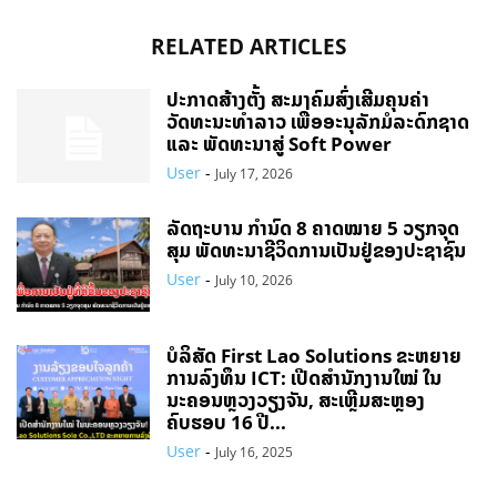
RELATED ARTICLES
ປະກາດສ້າງຕັ້ງ ສະມາຄົມສົ່ງເສີມຄຸນຄ່າ
ວັດທະນະທຳລາວ ເພື່ອອະນຸລັກມໍລະດົກຊາດ
ແລະ ພັດທະນາສູ່ Soft Power
User
-
July 17, 2026
ລັດຖະບານ ກຳນົດ 8 ຄາດໝາຍ 5 ວຽກຈຸດ
ສຸມ ພັດທະນາຊີວິດການເປັນຢູ່ຂອງປະຊາຊົນ
User
-
July 10, 2026
ບໍລິສັດ First Lao Solutions ຂະຫຍາຍ
ການລົງທຶນ ICT: ເປີດສຳນັກງານໃໝ່ ໃນ
ນະຄອນຫຼວງວຽງຈັນ, ສະເຫຼີມສະຫຼອງ
ຄົບຮອບ 16 ປີ...
User
-
July 16, 2025