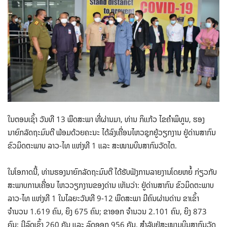
ໃນຕອນເຊົ້າ ວັນທີ 13 ພຶດສະພາ ທີ່ຜ່ານມາ, ທ່ານ ກິແກ້ວ ໄຂຄໍາພິທູນ, ຮອງ
ນາຍົກລັດຖະມົນຕີ ພ້ອມດ້ວຍຄະນະ ໄດ້ລົງເຄື່ອນໄຫວຊຸກຍູ້ວຽກງານ ຢູ່ດ່ານສາກົນ
ຂົວມິດຕະພາບ ລາວ-ໄທ ແຫ່ງທີ 1 ແລະ ສະໜາມບິນສາກົນວັດໄຕ.
ໃນໂອກາດນີ້, ທ່ານຮອງນາຍົກລັດຖະມົນຕີ ໄດ້ຮັບຟັງການລາຍງານໂດຍຫຍໍ້ ກ່ຽວກັບ
ສະພາບການເຄື່ອນ ໄຫວວຽກງານຂອງດ່ານ ເຫັນວ່າ: ຢູ່ດ່ານສາກົນ ຂົວມິດຕະພາບ
ລາວ-ໄທ ແຫ່ງທີ 1 ໃນໄລຍະວັນທີ 9-12 ພຶດສະພາ ມີຄົນຜ່ານດ່ານ ຂາເຂົ້າ
ຈຳນວນ 1.619 ຄົນ, ຍິງ 675 ຄົນ; ຂາອອກ ຈໍານວນ 2.101 ຄົນ, ຍິງ 873
ຄົນ; ມີລົດເຂົ້າ 260 ຄັນ ແລະ ລົດອອກ 956 ຄັນ. ສໍາລັບຢູ່ສະໜາມບິນສາກົນວັດ