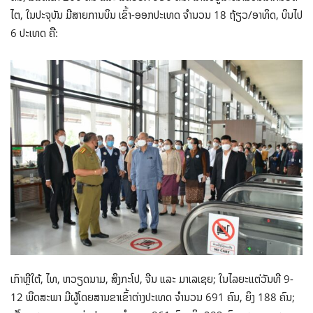
ໄຕ, ໃນປະຈຸບັນ ມີສາຍການບິນ ເຂົ້າ-ອອກປະເທດ ຈຳນວນ 18 ຖ້ຽວ/ອາທິດ, ບິນໄປ
6 ປະເທດ ຄື:
ເກົາຫຼີໃຕ້, ໄທ, ຫວຽດນາມ, ສິງກະໂປ, ຈີນ ແລະ ມາເລເຊຍ; ໃນໄລຍະແຕ່ວັນທີ 9-
12 ພຶດສະພາ ມີຜູ້ໂດຍສານຂາເຂົ້າຕ່າງປະເທດ ຈໍານວນ 691 ຄົນ, ຍິງ 188 ຄົນ;