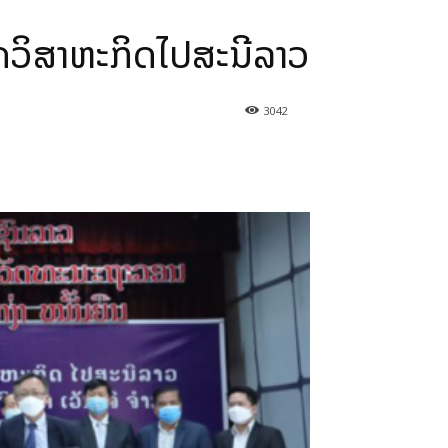
ລັດວິສາຫະກິດໄປສະນີລາວ
3042