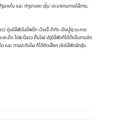
ນ ທັງພາຍໃນ ແລະ ຕ່າງປະເທດ ເຊັ່ນ: ທະນາຄານການບໍລິການ,
ກຸ່ມບໍລິສັດໂລຈິສຕິກ ເວັນເຈີ ຈຳກັດ ເປັນຜູ້ຊະນະການ
ສະຫະກິດ ໄປສະນີລາວ ຄືນໃໝ່ ທັງບໍລິສັດກໍໄດ້ດຳເນີນການຈັດ
ິດ ແລະ ການປະກັນໄພ ກໍໄດ້ຄັດເລືອກ ເອົາບໍລິສັດລັກຊັບ