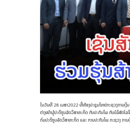
ໃນວັນທີ 28 ເມສາ2022 ທີ່ຫ້ອງປະຊຸມໃຫຍ່ກະຊວງການເງິນ ໄດ້
ຕ່າງໜ້າຜູ້ປະຕິຮູບລັດວິສາຫະກິດ ກັບປະກັນໄພ ກັບບໍລິສັດໂ
ກົມປະຕິຮູບລັດວິສາຫະກິດ ແລະ ການປະກັນໄພ ກະຊວງ ການເງິນ