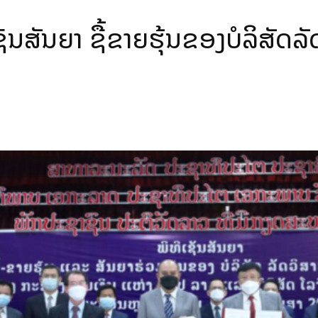
ຊັນສັນຍາ ຊື້ຂາຍຮຸ້ນຂອງບໍລິສັດ