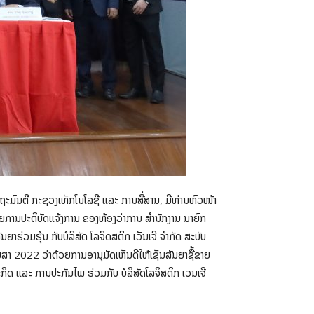
ຖະມົນຕີ ກະຊວງເທັກໂນໂລຊີ ແລະ ການສື່ສານ, ມີທ່ານຫົວໜ້າ
ດຍການປະຕິບັດແຈ້ງການ ຂອງຫ້ອງວ່າການ ສຳນັກງານ ນາຍົກ
ຍາຮ່ວມຮຸ້ນ ກັບບໍລິສັດ ໂລຈິດສຕິກ ເວັນເຈີ ຈຳກັດ ສະບັບ
ສາ 2022 ວ່າດ້ວຍການອານຸມັດເຫັນດີໃຫ້ເຊັນສັນຍາຊື້ຂາຍ
ກິດ ແລະ ການປະກັນໄພ ຮ່ວມກັບ ບໍລິສັດໂລຈິສຕິກ ເວນເຈີ