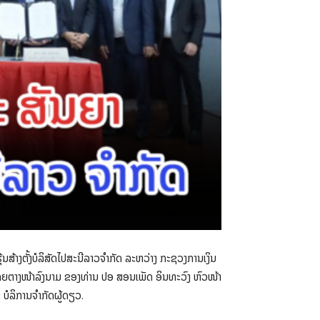
ນສ້າງຕັ້ງບໍລິສັດໄປສະນີລາວຈຳກັດ ລະຫວ່າງ ກະຊວງການເງິນ
ຽວ ໂດຍຕາງໜ້າລົງນາມ ຂອງທ່ານ ປອ ສອນເພັດ ອິນທະວົງ ຫົວໜ້າ
 ບໍລິການຈຳກັດຜູ້ດຽວ.