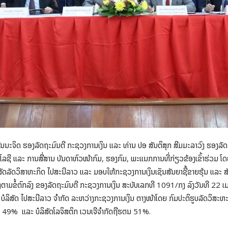
ນນະຈິດ ຮອງລັດຖະມົນຕີ ກະຊວງການເງິນ ແລະ ທ່ານ ປອ ສັນຕິສຸກ ສີມມະລາວົງ ຮອງລັດ
ລຊີ ແລະ ການສື່ສານ ບັນດາຫົວໜ້າກົມ, ຮອງກົມ, ພະແນກການທີ່ກ່ຽວຂ້ອງເຂົ້າຮ່ວມ ໂ
ິສັດລັດວິສາຫະກິດ ໄປສະນີລາວ ແລະ ມອບໃຫ້ກະຊວງການເງິນເຊັນສັນຍາຊື້ຂາຍຮຸ້ນ ແລະ ສັນ
າມຂໍ້ຕົກລົງ ຂອງລັດຖະມົນຕີ ກະຊວງການເງິນ ສະບັບເລກທີ 1091/ກງ ລົງວັນທີ 22 ເມ
ນ ບໍລິສັດ ໄປສະນີລາວ ຈຳກັດ ລະຫວ່າງກະຊວງການເງິນ ຕາງໜ້າໂດຍ ກົມປະຕິຮູບລັດວິສະຫະ
ນ 49% ແລະ ບໍລິສັດໂລຈິສຕິກ ເວນເຈີຈຳກັດຖືຮຕນ 51%.