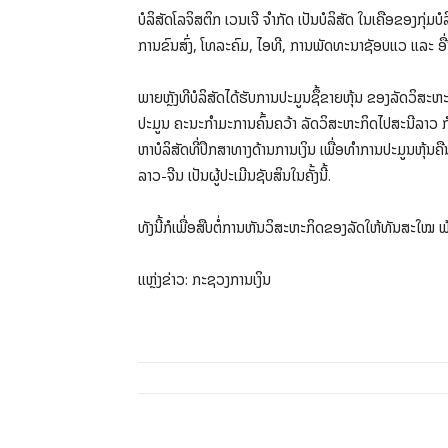
ບໍລິສັດໂລຈິສຕິກ ເວນເຈີ ຈຳກັດ ເປັນບໍລິສັດ ໃນເຄືອຂອງກຸ
ການຂົນສົ່ງ, ໂທລະຄົມ, ໄອທີ, ການພັດທະນາຊັອບແວ ແລະ ອື
ພາຍຫຼັງທີບໍລິສັດໄດ້ຮັບການປະມູນຊຶ້ຂາຍຫຸ້ນ ຂອງລັດວິສະຫ
ປະມູນ ຄະນະກຳມະການຄົ້ນຄວ້າ ລັດວິສະຫະກິດໄປສະນີລາວ ກໍໄດ
ຫາບໍລິສັດທີ່ປຶກສາທາງດ້ານການເງິນ ເພື່ອທຳການປະມູນຫຸ້ນຄື
ລາວ-ຈີນ ເປັນຜູ້ປະເມີນຊັບສິນໃນຄັ້ງນີ້.
ທັງນີ້ກໍເພື່ອສືບຕໍ່ການຫັນວິສະຫະກິດຂອງລັດໃຫ້ທັນສະໃ
ແຫຼ່ງຂ່າວ: ກະຊວງການເງິນ