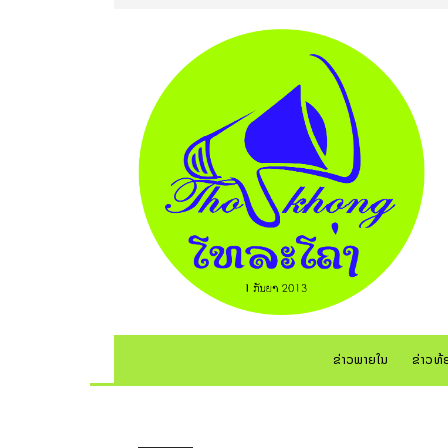
ຂ່າວພາຍໃນ
ຂ່າວທ້