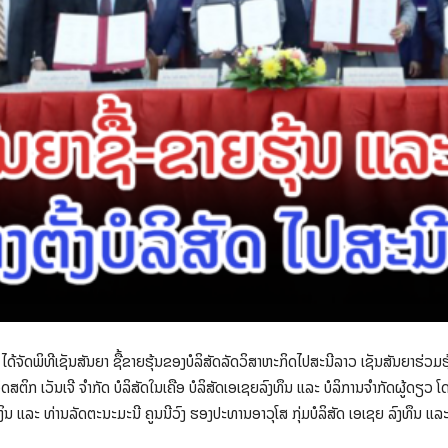
ຈັດພິທີເຊັນສັນຍາ ຊື້ຂາຍຮຸ້ນຂອງບໍລິສັດລັດວິສາຫະກິດໄປສະນີລາວ ເຊັນສັນຍາຮ່ວມຮຸ້
ລຈິດສຕິກ ເວັນເຈີ ຈຳກັດ ບໍລິສັດໃນເຄືອ ບໍລິສັດເອເຊຍລົງທຶນ ແລະ ບໍລິການຈຳກັດຜູ້ດ
 ແລະ ທ່ານລັດຕະນະມະນີ ຄູນນີວົງ ຮອງປະທານອາວຸໂສ ກຸ່ມບໍລິສັດ ເອເຊຍ ລົງທຶນ ແລະ