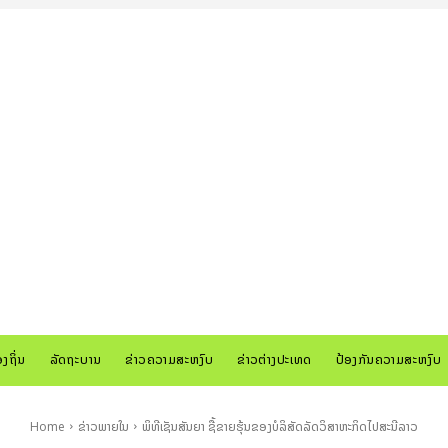
ອງຖິ່ນ
ລັດຖະບານ
ຂ່າວຄວາມສະຫງົບ
ຂ່າວຕ່າງປະເທດ
ປ້ອງກັນຄວາມສະຫງົບ
Home
ຂ່າວພາຍໃນ
ພິທີເຊັນສັນຍາ ຊື້ຂາຍຮຸ້ນຂອງບໍລິສັດລັດວິສາຫະກິດໄປສະນີລາວ