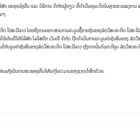
່ມບໍລິສັດ ເອເຊຍລົງທຶນ ແລະ ບໍລິການ ຈຳກັດຜູ້ດຽວ ທີ່ດຳເນີນທຸລະກິດໃນຫຼາຍຂະແໜງກາ
່ນໆ.
ະກິດ ໄປສະນີລາວ ໂດຍອີງຕາມເອກະສານການປະມູນຊື້ຂາຍຮຸ້ນຂອງລັດວິສະຫະກິດ ໄປສະນີລາວ 
້ເຫັນດີໃຫ້ບໍລິສັດ ໂລຈິສຕິກ ເວັນເຈີ ຈຳກັດ ຖືກດຳເນີນການປະມູນຄ່າຊັບສິນຂອງ ລັດວິ
ນຕໍ່ກັບມູນຄ່າຊັບສິນຂອງລັດວິສະຫະກິດ ໄປສະນີລາວ ຫຼັງຈາກນັ້ນກົມປະຕິຮູບ ລັດວິສະຫະກ
ໝ ພ້ອມທັງເປັນການສະໜອງທຶນໃຫ້ແກ່ງົບປະມານຂອງຊາດນຳອີກດ້ວຍ.