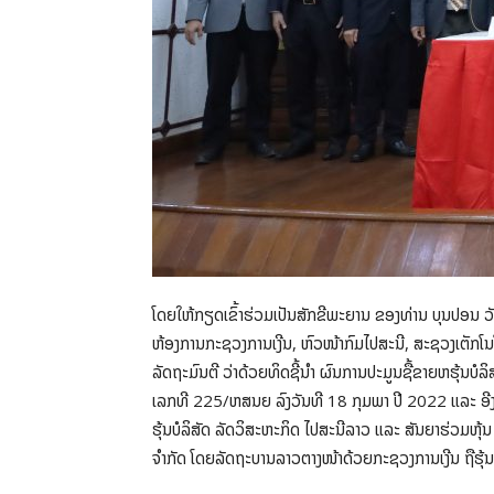
ໂດຍໃຫ້ກຽດເຂົ້າຮ່ວມເປັນສັກຂີພະຍານ ຂອງທ່ານ ບຸນປອນ ວັ
ຫ້ອງການກະຊວງການເງີນ, ຫົວໜ້າກົມໄປສະນີ, ສະຊວງເຕັກໂນໂ
ລັດຖະມົນຕີ ວ່າດ້ວຍທິດຊີ້ນຳ ຜົນການປະມູນຊື້ຂາຍຫຮຸ້ນບໍລ
ເລກທີ 225/ຫສນຍ ລົງວັນທີ 18 ກຸມພາ ປີ 2022 ແລະ ອີງຕ
ຮຸ້ນບໍລິສັດ ລັດວິສະຫະກິດ ໄປສະນີລາວ ແລະ ສັນຍາຮ່ວມຫຸ້
ຈຳກັດ ໂດຍລັດຖະບານລາວຕາງໜ້າດ້ວຍກະຊວງການເງີນ ຖືຮຸ້