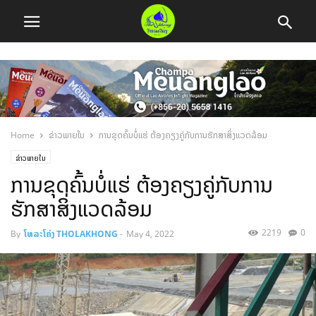
Home
ຂ່າວພາຍໃນ
ການຂຸດຄົ້ນບໍ່ແຮ່ ຕ້ອງຄຽງຄູ່ກັບການຮັກສາສິ່ງແວດລ້ອມ
ຂ່າວພາຍໃນ
ການຂຸດຄົ້ນບໍ່ແຮ່ ຕ້ອງຄຽງຄູ່ກັບການ
ຮັກສາສິ່ງແວດລ້ອມ
2219
0
By
ໂທລະໂຄ່ງ THOLAKHONG
-
May 4, 2022