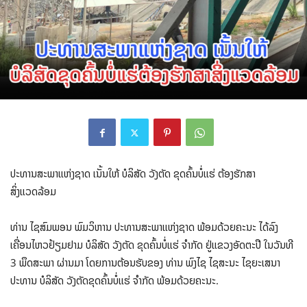
ປະທານສະພາແຫ່ງຊາດ ເນັ້ນໃຫ້ ບໍລິສັດ ວັງຕັດ ຂຸດຄົ້ນບໍ່ແຮ່ ຕ້ອງຮັກສາ
ສິ່ງແວດລ້ອມ
ທ່ານ ໄຊສົມພອນ ພົມວິຫານ ປະທານສະພາແຫ່ງຊາດ ພ້ອມດ້ວຍຄະນະ ໄດ້ລົງ
ເຄື່ອນໄຫວຢ້ຽມຢາມ ບໍລິສັດ ວັງຕັດ ຂຸດຄົ້ນບໍ່ແຮ່ ຈໍາກັດ ຢູ່ແຂວງອັດຕະປື ໃນ​ວັນ​ທີ
3 ພຶດ​ສະ​ພາ ຜ່ານ​ມາ ໂດຍການຕ້ອນຮັບຂອງ ທ່ານ ພົງໄຊ ໄຊສະນະ ໄຊຍະເສນາ
ປະທານ ບໍລິສັດ ວັງຕັດຂຸດຄົ້ນບໍ່ແຮ່ ຈໍາກັດ ພ້ອມດ້ວຍຄະນະ.