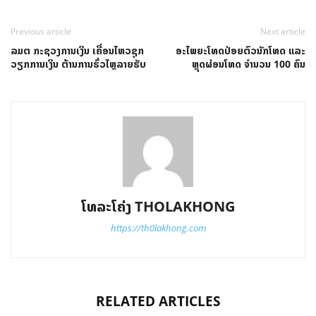
Previous article
Next article
ລມ​ຕ ກະຊວງການເງິນ ເຄື່ອນໄຫວຊຸກ
ອະໄພຍະໂທດປ່ອຍຕົວນັກໂທດ ແລະ
ວຽກການເງິນ ຕ້ານການຮົ່ວໄຫຼລາຍຮັບ
ຫຼຸດຜ່ອນໂທດ ຈໍານວນ 100 ຄົນ
ໂທລະໂຄ່ງ THOLAKHONG
https://th0lakhong.com
RELATED ARTICLES