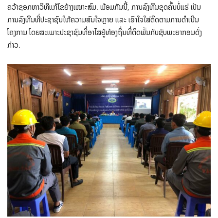
ຄວ້າຊອກຫາວິທີແກ້ໄຂຢ່າງເໝາະສົມ. ພ້ອມກັນນີ້, ການລົງທຶນຂຸດຄົ້ນບໍ່ແຮ່ ເປັນ
ການລົງທຶນທີ່ປະຊາຊົນໃຫ້​ຄວາມສົນໃຈຫຼາຍ ແລະ ເອົາໃຈໃສ່ຕິດຕາມການດໍາເນີນ
ໂຄງການ ໂດຍສະເພາະປະຊາຊົນທີ່ອາໄສຢູ່ທ້ອງຖິ່ນທີ່ຕິດພັັນກັບຊັບພະ​ຍາ​ກອນດັ່ງ
ກ່າວ.