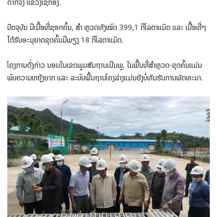
ດາກຈຶງ ແຂວງເຊກອງ.
ປັດຈຸບັນ ມີເນື້ອທີ່ຊອກຄົ້ນ, ສຳ ຫຼວດທັງໝົດ 399,1 ກິໂລຕາແມັດ ແລະ ເນື້ອທີ່ໆ
ໄດ້ຮັບອະນຸຍາດຂຸດຄົ້ນມີພຽງ 18 ກິໂລຕາແມັດ.
ໂຄງການດັ່ງກ່າວ ນອນໃນເຂດພູມສັນຖານເນີນພູ, ໃນພື້ນທີ່ສຳ​ຫຼວດ-ຂຸດ​ຄົ້ນແມ່ນ
ພົບຄວາມຫຍຸ້ງຍາກ ແລະ ລະບົບພື້ນຖານໂຄງລ່າງແມ່ນຍັງບໍ່ທັນຮັບການພັດທະນາ.