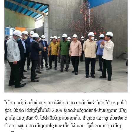
ໃນ​ໂອ​ກາດ​ດັ່ງ​ກ່າວ​ນີ້ ທ່ານປະທານ ບໍລິສັດ ວັງຕັດ ຂຸດຄົ້ນບໍ່ແຮ່ ຈໍາກັດ ໄດ້ລາຍງານໃຫ້
ຮູ້ວ່າ: ບໍລິສັດ ໄດ້ສ້າງຕັ້ງຂຶ້ນໃນປີ 2009 ຢູ່ເຂດບ້ານວັງຕັດໃຫຍ່-ບ້ານຢຽງດາກ ເມືອງ
ຊານໄຊ ແຂວງອັດຕະປື, ໄດ້ດຳເນີນໂຄງການຊອກຄົ້ນ, ສຳຫຼວດ ແລະ ຂຸດຄົ້ນແຮ່ທາດ
ທີ່ເຂດຈຸດສຸມວັງຕັດ ເມືອງຊານໄຊ ແລະ ເນື້ອທີ່ຈຳນວນໜຶ່ງທີ່ເຂດດາກລຸກ ເມືອງ