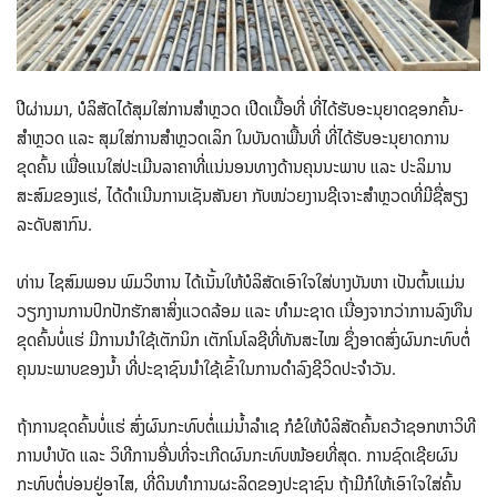
ປີຜ່ານມາ, ບໍລິສັດໄດ້ສຸມໃສ່ການສຳຫຼວດ ເປີດເນື້ອທີ່ ທີ່ໄດ້ຮັບອະນຸຍາດຊອກຄົ້ນ-
ສຳຫຼວດ ແລະ ສຸມໃສ່ການສຳຫຼວດເລິກ ໃນບັນດາພື້ນທີ່ ທີ່ໄດ້ຮັບອະນຸຍາດການ
ຂຸດຄົ້ນ ເພື່ອແນໃສ່ປະເມີນລາຄາທີ່ແນ່ນອນທາງດ້ານຄຸນນະພາບ ແລະ ປະລິມານ
ສະສົມຂອງແຮ່, ໄດ້ດຳເນີນການເຊັນສັນຍາ ກັບໜ່ວຍງານຊີເຈາະສຳຫຼວດທີ່ມີຊື່ສຽງ
ລະດັບສາກົນ.
ທ່ານ ໄຊສົມພອນ ພົມວິຫານ ໄດ້ເນັ້ນໃຫ້ບໍລິສັດເອົາໃຈໃສ່ບາງບັນຫາ ເປັນຕົ້ນແມ່ນ
ວຽກງານການປົກປັກຮັກສາສິ່ງແວດລ້ອມ ແລະ ທໍາມະຊາດ ເນື່ອງຈາກວ່າການລົງທຶນ
ຂຸດຄົ້ນບໍ່ແຮ່ ມີການນໍາໃຊ້ເຕັກນິກ ເຕັກໂນໂລຊີທີ່ທັນສະໄໝ ຊຶ່ງອາດສົ່ງຜົນກະທົບຕໍ່
ຄຸນນະພາບຂອງນໍ້າ ທີ່ປະຊາຊົນນໍາໃຊ້ເຂົ້າໃນການດໍາລົງຊີວິດປະຈໍາວັນ.
ຖ້າການຂຸດຄົ້ນບໍ່ແຮ່ ສົ່ງຜົນກະທົບຕໍ່ແມ່ນໍ້າລໍາເຊ ກໍຂໍໃຫ້ບໍລິສັດຄົ້ນຄວ້າຊອກຫາວິທີ
ການບໍາບັດ ແລະ ວິທີການອື່ນທີ່ຈະເກີດຜົນກະທົບໜ້ອຍທີ່ສຸດ. ການຊົດເຊີຍຜົນ
ກະທົບຕໍ່ບ່ອນຢູ່ອາໄສ, ທີ່ດິນທໍາການຜະລິດຂອງປະຊາຊົນ ຖ້າມີກໍໃຫ້ເອົາໃຈໃສ່ຄົ້ນ