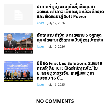
ປະກາດສ້າງຕັ້ງ ສະມາຄົມສົ່ງເສີມຄຸນຄ່າ
ວັດທະນະທຳລາວ ເພື່ອອະນຸລັກມໍລະດົກຊາດ
ແລະ ພັດທະນາສູ່ Soft Power
User
-
July 17, 2026
ລັດຖະບານ ກຳນົດ 8 ຄາດໝາຍ 5 ວຽກຈຸດ
ສຸມ ພັດທະນາຊີວິດການເປັນຢູ່ຂອງປະຊາຊົນ
User
-
July 10, 2026
ບໍລິສັດ First Lao Solutions ຂະຫຍາຍ
ການລົງທຶນ ICT: ເປີດສຳນັກງານໃໝ່ ໃນ
ນະຄອນຫຼວງວຽງຈັນ, ສະເຫຼີມສະຫຼອງ
ຄົບຮອບ 16 ປີ...
User
-
July 16, 2025
NO COMMENTS