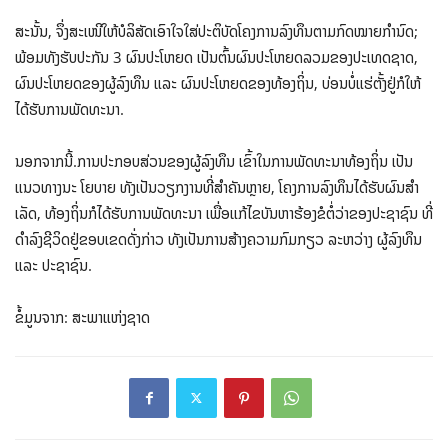
ສະນັ້ນ, ຈຶ່ງສະເໜີໃຫ້ບໍລິສັດເອົາໃຈໃສ່ປະຕິບັດໂຄງການລົງທຶນຕາມກົດໝາຍກໍານົດ;
ພ້ອມ​ທັງຮັບປະກັນ 3 ຜົນປະໂຫຍດ ເປັນຕົ້ນຜົນປະໂຫຍດລວມຂອງປະເທດຊາດ,
ຜົນປະໂຫຍດຂອງຜູ້ລົງທຶນ ແລະ ຜົນປະໂຫຍດຂອງທ້ອງຖິ່ນ, ບ່ອນບໍ່ແຮ່ຕັ້ງຢູ່ກໍໃຫ້
ໄດ້ຮັບການພັດທະນາ.
ນອກຈາກນີ້.ການປະກອບສ່ວນຂອງຜູ້ລົງທຶນ ເຂົ້າໃນການພັດທະນາທ້ອງຖິ່ນ ເປັນ
ແນວທາງນະ ໂຍບາຍ ທັງເປັນວຽກງານທີ່ສໍາຄັນຫຼາຍ, ໂຄງການລົງທຶນໄດ້ຮັບຜົນສໍາ
ເລັດ, ທ້ອງຖິ່ນກໍໄດ້ຮັບການພັດທະນາ ເພື່ອແກ້ໄຂບັນຫາຮ້ອງຂໍຕໍ່ວ່າຂອງປະຊາຊົນ ທີ່
ດໍາລົງຊີວິດຢູ່ຂອບເຂດດັ່ງກ່າວ ທັງເປັນການສ້າງຄວາມກົມກຽວ ລະຫວ່າງ ຜູ້ລົງທຶນ
ແລະ ປະຊາຊົນ.
ຂໍ້​ມູນ​ຈາກ: ສະ​ພາ​ແຫ່ງ​ຊາດ