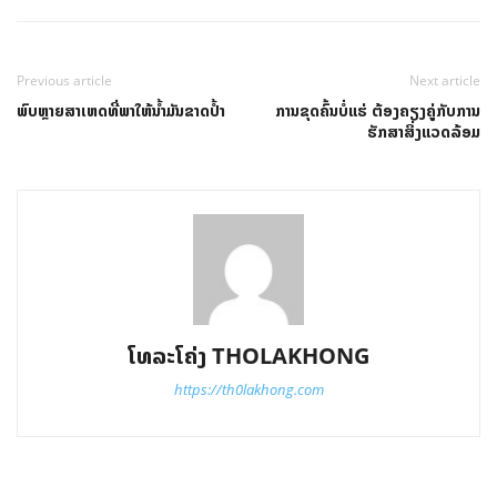
Previous article
Next article
ພົບຫຼາຍສາເຫດທີ່ພາໃຫ້ນໍ້າມັນຂາດປໍ້າ
ການຂຸດຄົ້ນບໍ່ແຮ່ ຕ້ອງຄຽງຄູ່ກັບການ
ຮັກສາສິ່ງແວດລ້ອມ
ໂທລະໂຄ່ງ THOLAKHONG
https://th0lakhong.com