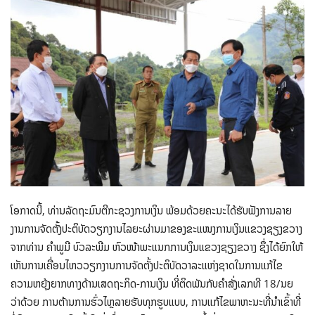
ໂອກາດນີ້, ທ່ານລັດຖະມົນຕີກະຊວງການເງິນ ພ້ອມດ້ວຍຄະນະໄດ້ຮັບຟັງການລາຍ
ງານການຈັດຕັ້ງປະຕິບັດວຽກງານໄລຍະຜ່ານມາຂອງຂະແໜງການເງິນແຂວງຊຽງຂວາງ
ຈາກທ່ານ ຄຳພູມີ ບົວລະພີມ ຫົວໜ້າພະແນກການເງິນແຂວງຊຽງຂວາງ ຊຶ່ງໄດ້ຍົກໃຫ້
ເຫັນການເຄື່ອນໄຫວວຽກງານການຈັດຕັ້ງປະຕິບັດວາລະແຫ່ງຊາດໃນການແກ້ໄຂ
ຄວາມຫຍຸ້ງຍາກທາງດ້ານເສດຖະກິດ-ການເງິນ ທີ່ຕິດພັນກັບຄຳສັ່ງເລກທີ 18/ນຍ
ວ່າດ້ວຍ ການຕ້ານການຮົ່ວໄຫຼລາຍຮັບທຸກຮູບແບບ, ການແກ້ໄຂພາຫະນະທີ່ນຳເຂົ້າທີ່