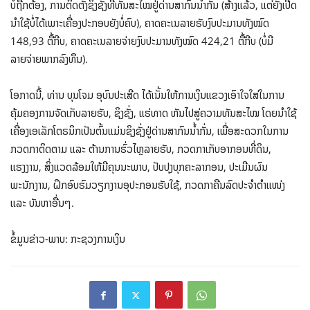
ບໍ່ຖືກຕ້ອງ, ການຕິດຕັ້ງຊິງຊັ່ງທີ່ທັນສະໄໝຢູ່ດ່ານສາກົນນ້ຳກັ່ນ (ສ້າງແລ້ວ, ແຕ່ຍັງເປີດ
ນຳໃຊ້ບໍ່ໄດ້ເພາະເຄື່ອງປະກອບຍັງບໍ່ຄົບ), ຄາດຄະເນລາຍຮັບງົບປະມານທັງໝົດ
148,93 ຕື້ກີບ, ຄາດຄະເນລາຍຈ່າຍງົບປະມານທັງໝົດ 424,21 ຕື້ກີບ (ບໍ່ມີ
ລາຍຈ່າຍພາກລົງທຶນ).
ໂອກາດນີ້, ທ່ານ ບຸນໂຈມ ອຸບົນປະເສີດ ໄດ້ເນັ້ນໃຫ້ການ​ເງິນ​ແຂວງເອົາໃຈໃສ່ໃນການ
ຄຸ້ມຄອງການຈັດເກັບລາຍຮັບ, ຊິງຊັ່ງ, ແຮ່ທາດ ຫັນໄປສູ່ຄວາມທັນສະໄໝ ໂດຍນຳໃຊ້
ເຄື່ອງເອເລັກໂຕຣນິກເປັນຕົ້ນແມ່ນຊິງຊັ່ງຢູ່ດ່ານສາກົນນ້ຳກັ່ນ, ເພື່ອສະດວກໃນການ
ກວດກາຕິດຕາມ ແລະ ຕ້ານການຮົ່ວໄຫຼລາຍຮັບ, ກວດກາເກັບອາກອນທີ່ດິນ,
ແຮງງານ, ສິ່ງແວດລ້ອມໃຫ້ມີຄຸນນະພາບ, ປັບປຸງບຸກຄະລາກອນ, ປະເມີນຜົນ
ພະນັກງານ, ຝຶກອົບຮົມວຽກງານອຸປະກອນຮັບໃຊ້, ກວດກາຄືນລົດປະຈຳຕຳແໜ່ງ
ແລະ ບັນຫາອື່ນໆ.
ຂໍ້ມູນຂ່າວ-ພາບ: ກະ​ຊວງ​ການ​ເງິນ