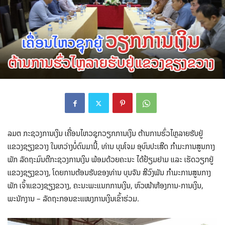
ລມ​ຕ ກະຊວງການເງິນ ເຄື່ອນໄຫວຊຸກວຽກການເງິນ ຕ້ານການຮົ່ວໄຫຼລາຍຮັບຢູ່
ແຂວງຊຽງຂວາງ ໃນຫວ່າງບໍ່ດົນມານີ້, ທ່ານ ບຸນໂຈມ ອຸບົນປະເສີດ ກຳມະການສູນກາງ
ພັກ ລັດຖະມົນຕີກະຊວງການເງິນ ພ້ອມດ້ວຍຄະນະ ໄດ້ຢ້ຽມຢາມ ແລະ ເຮັດວຽກຢູ່
ແຂວງຊຽງຂວາງ, ໂດຍການຕ້ອນຮັບຂອງທ່ານ ບຸນຈັນ ສີວົງພັນ ກຳມະການສູນກາງ
ພັກ ເຈົ້າແຂວງຊຽງຂວາງ, ຄະນະພະແນກການເງິນ, ຫົວໜ້າຫ້ອງການ-ການເງິນ,
ພະນັກງານ – ລັດຖະກອນຂະແໜງການເງິນເຂົ້າຮ່ວມ.