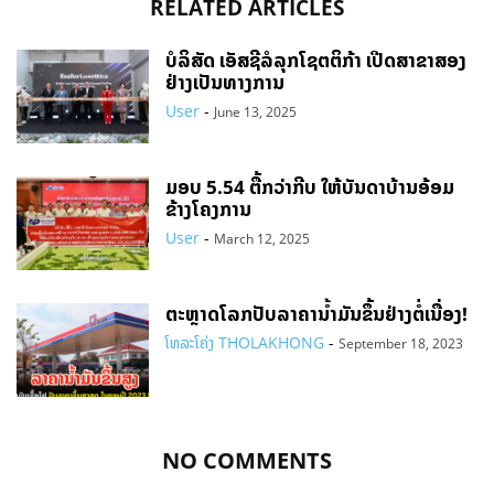
RELATED ARTICLES
ບໍລິສັດ ເອັສຊີລໍລຸກໂຊຕຕິກ້າ ເປີດສາຂາສອງ
ຢ່າງເປັນທາງການ
User
-
June 13, 2025
ມອບ 5.54 ຕື້ກວ່າກີບ ໃຫ້ບັນດາບ້ານອ້ອມ
ຂ້າງໂຄງການ
User
-
March 12, 2025
ຕະຫຼາດໂລກປັບລາຄານ້ຳມັນຂຶ້ນຢ່າງຕໍ່ເນື່ອງ!
ໂທລະໂຄ່ງ THOLAKHONG
-
September 18, 2023
NO COMMENTS