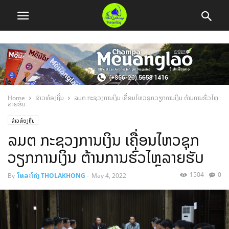
Home
ຂ່າວທ້ອງຖິ່ນ
ລມ​ຕ ກະຊວງການເງິນ ເຄື່ອນໄຫວຊຸກວຽກການເງິນ ຕ້ານການຮົ່ວໄຫຼ
ລາຍຮັບ
ຂ່າວທ້ອງຖິ່ນ
ລມ​ຕ ກະຊວງການເງິນ ເຄື່ອນໄຫວຊຸກ
ວຽກການເງິນ ຕ້ານການຮົ່ວໄຫຼລາຍຮັບ
1504
0
By
ໂທລະໂຄ່ງ THOLAKHONG
-
May 4, 2022