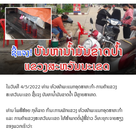
ໃນວັນທີ 4/5/2022 ທ່ານ ຫົວໜ້າພະແນກອຸດສາຫະກຳ-ການຄ້າແຂວງ
ສະຫວັນນະເຂດ ຊີ້ແຈງ ບັນຫານໍ້າມັນຂາດປໍ້າ ມີຫຼາຍສາເຫດ.
ທ່ານ ໂພສີສ້ອຍ ກຸທິລາດ ກຳມະການພັກແຂວງ ຫົວໜ້າພະແນກອຸດສາຫະກຳ
ແລະ ການຄ້າແຂວງສະຫວັນນະເຂດ ໃຫ້ສຳພາດຕໍ່ຜູ້ສື່ຂ່າວ ວິທະຍຸກະຈາຍສຽງ
ຂອງພວກເຮົາວ່າ: