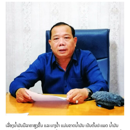
ເລື່ອງນໍ້າມັນມີລາຄາສູງຂຶ້ນ ແລະບາງປໍ້າ ແມ່ນຂາດນໍ້າມັນ ເປັນຕົ້ນປະເພດ ນໍ້າມັນ