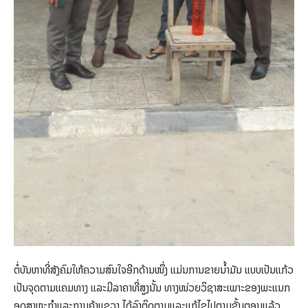
ຕໍ່ບັນຫາທີ່ສັງຄົມໃຫ້ຄວາມສົນໃຈອີກດ້ານໜຶ່ງ ແມ່ນການຂາຍນໍ້າມັນ ແບບເປັນແກ້ວ
ເປັນຈຸດຕາມແຄມທາງ ແລະມີລາຄາທີ່ສູງນັ້ນ ທາງໜ່ວຍວິຊາສະເພາະຂອງພະແນກ
ອຸດສາຫະກໍາແລະການຄ້າແຂວງ ໄດ້ລົງຕິດຕາມແລະແກ້ໄຂໄປຕາມຂັ້ນຕອນແລ້ວ