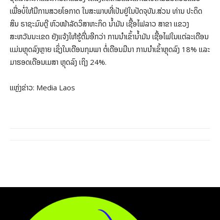
ເພື່ອບໍ່ໃຫ້ມີການສວຍໂອກາດ ໃນສະພາບທີ່ເປັນຢູ່ໃນປັດຈຸບັນ.ສ່ວນ ທ່ານ ປະດິດ
ສິນ ຣາຊະມົນຕຼີ ຫົວໜ້າລັດວິສາຫະກິດ ນໍ້າມັນ ເຊື້ອໄຟລາວ ສາຂາ ແຂວງ
ສະຫວັນນະເຂດ ຍັງແຈ້ງໃຫ້ຮູ້ຕື່ມອີກວ່າ ການນໍາເຂົ້ານໍ້າມັນ ເຊື້ອໄຟໃນແຕ່ລະເດືອນ
ແມ່ນຫຼຸດລົງຫຼາຍ ເຊິ່ງໃນເດືອນກຸມພາ ຕໍ່ເດືອນມີນາ ການນໍາເຂົ້າຫຼຸດລົງ 18% ແລະ
ມາຮອດເດືອນເມສາ ຫຼຸດລົງ ເຖິງ 24%.
ແຫຼ່ງຂ່າວ: Media Laos