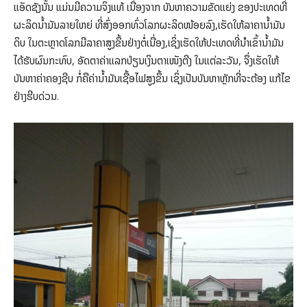
ແອັດຊັງນັ້ນ ແມ່ນມີຄວາມຈິງແທ້ ເນື່ອງຈາກ ບັນຫາຄວາມຂັດແຍ່ງ ຂອງປະເທດທີ່
ຜະລິດນໍ້າມັນລາຍໃຫຍ່ ທີ່ສົ່ງອອກທົ່ວໂລກຜະລິດໜ້ອຍລົງ,ເຮັດໃຫ້ລາຄານໍ້າມັນ
ດິບ ໃນຕະຫຼາດໂລກມີລາຄາສູງຂຶ້ນຢ່າງຕໍ່ເນື່ອງ,ເຊິ່ງເຮັດໃຫ້ປະເທດທີ່ນໍາເຂົ້ານໍ້າມັນ
ໄດ້ຮັບຜົນກະທົບ, ອັດຕາຄ່າແລກປ່ຽນເງິນຕາເໜັງຕີງ ໃນແຕ່ລະວັນ, ຈຶ່ງເຮັດໃຫ້
ບັນຫາຄ່າຄອງຊີບ ກໍ່ຄືຄ່ານໍ້າມັນເຊື້ອໄຟສູງຂຶ້ນ ເຊິ່ງເປັນບັນຫາຫຼັກທີ່ຈະຕ້ອງ ແກ້ໄຂ
ຢ່າງຮີບດ່ວນ.