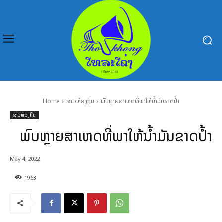
Home
ຂ່າວທ້ອງຖິ່ນ
ພົບຫຼາຍສາເຫດທີ່ພາໃຫ້ນໍ້າມັນຂາດປໍ້າ
ຂ່າວທ້ອງຖິ່ນ
ພົບຫຼາຍສາເຫດທີ່ພາໃຫ້ນໍ້າມັນຂາດປໍ້າ
May 4, 2022
1963