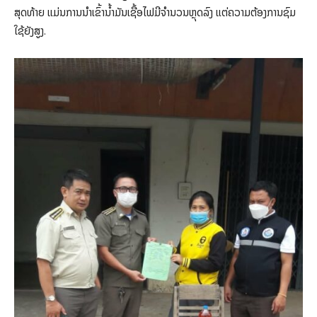
ສຸດທ້າຍ ແມ່ນການນໍາເຂົ້ານໍ້າມັນເຊື້ອໄຟມີຈໍານວນຫຼຸດລົງ ແຕ່ຄວາມຕ້ອງການຊົມ
ໃຊ້ຍັງສູງ.