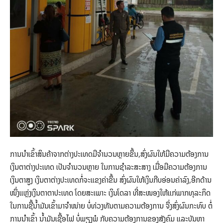
ການນໍາເຂົ້າສິນຄ້າຈາກຕ່າງປະເທດມີຈຳນວນຫຼາຍຂຶ້ນ,ສົ່ງຜົນໃຫ້ມີຄວາມຕ້ອງການ
ເງິນຕາຕ່າງປະເທດ ເປັນຈຳນວນຫຼາຍ ໃນການຊໍາລະສະສາງ ເມື່ອມີຄວາມຕ້ອງການ
ເງິນຕາສູງ ເງິນຕາຕ່າງປະເທດກໍ່ຈະແຂງຄ່າຂຶ້ນ ສົ່ງຜົນໃຫ້ເງິນກີບອ່ອນຄ່າລົງ,ອີກດ້ານ
ໜຶ່ງແຫຼ່ງເງິນຕາຕາປະເທດ ໂດຍສະເພາະ ເງິນໂດລາ ທີ່ສະໜອງໃຫ້ແກ່ພາກທຸລະກິດ
ໃນການຊື້ນໍ້າມັນເຂົ້າມາຈໍາໜ່າຍ ບໍ່ທ່ວງທັນຕາມຄວາມຕ້ອງການ ຈຶ່ງສົ່ງຜົນກະທົບ ຕໍ່
ການນໍາເຂົ້າ ນໍ້າມັນເຊື້ອໄຟ ບໍ່ພຽງພໍ ກັບຄວາມຕ້ອງການຂອງສັງຄົມ ແລະບັນຫາ