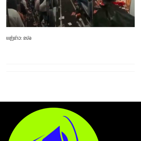
ແຫຼ່ງຂ່າວ: ຂປລ