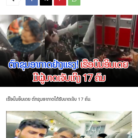
ເຮືອບິນອິນເດຍ ຕົກຂຸມອາກາດໄດ້ຮັບບາດເຈັບ 17 ຄົນ.