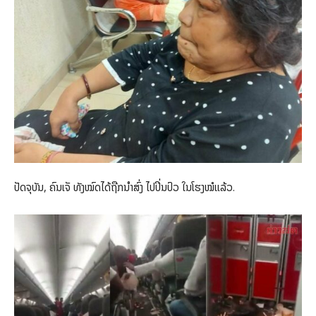
ປັດຈຸບັນ, ຄົນ​ເຈັ ​ທັງ​ໝົດໄດ້ຖືກ​ນຳ​ສົ່ງ ​ໄປ​ປິ່ນປົວ ​ໃນ​ໂຮງໝໍ​ແລ້ວ.