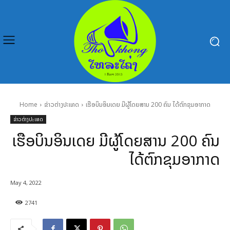
Home
ຂ່າວຕ່າງປະເທດ
ເຮືອບິນອິນເດຍ ມີຜູ້ໂດຍສານ 200 ຄົນ ໄດ້ຕົກຂຸມອາກາດ
ຂ່າວຕ່າງປະເທດ
ເຮືອບິນອິນເດຍ ມີຜູ້ໂດຍສານ 200 ຄົນ
ໄດ້ຕົກຂຸມອາກາດ
May 4, 2022
2741