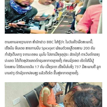
ຕາມຫານລາຍງານຈາກ ສຳນັກ​ຂ່າວ BBC ໃຫ້ຮູ້ວ່າ: ໃນວັນ​ທີ3​ພຶດສະພາ​ນີ້,
ເຮືອບິນ ອິນ​ເດຍ ສາຍ​ການບິນ SpiceJet ພ້ອມ​ດ້ວຍຜູ້​ໂດຍສານ​ 200 ຄົນ
ກຳລັງ​ເດີນທາງ ຈາກ​ນະຄອນ ມຸມ​ໄບ ໄປຫາ​ເມືອງທຸ​ປຸຣະ ລັດ​ເບັງ​ກໍ​ ຕາ​ເວັນ​ຕົກຂອງ
ປະເທດ ໄດ້​ເກີດ​ອຸບັດ​ເຫດຕົກ​ຂຸມອາກາດຫຼາຍ​ຄັ້ງ ກ່ອນ​ລົງ​ຈອດ ​ເຮັດ​ໃຫ້​ມີຜູ້​
ໂດຍສານ ​ໄດ້​ຮັບ​ບາດ​ເຈັບ 17 ຄົນ ​ເນື່ອງ​ຈາກ​ ເຮືອບິນໂບອິງ 737 ມີ​ສະພາບຄື ລູກ​
ບານ​ຢາງ ຕົກລົງ​ຈາກ​ບ່ອນ​ສູງ ​ແລ້ວ​ດີດ​ໂຕ​ ຂຶ້ນ​ສູ່​ອາກາດຫຼາຍ​ຄັ້ງ.