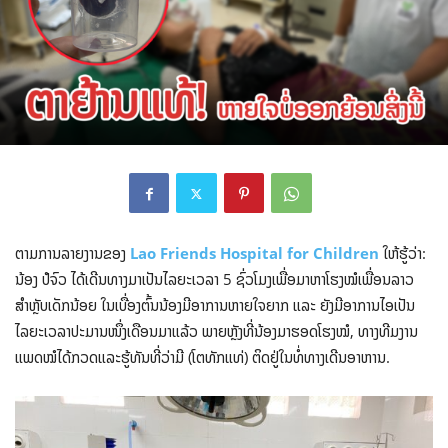
ຕາມການລາຍງານຂອງ
Lao Friends Hospital for Children
ໃຫ້ຮູ້ວ່າ:
ນ້ອງ ປໍຈົວ ໄດ້ເດີນທາງມາເປັນໄລຍະເວລາ 5 ຊົ່ວໂມງເພື່ອມາຫາໂຮງໝໍເພື່ອນລາວ
ສຳຫຼັບເດັກນ້ອຍ ໃນເບື່ອງຕົ້ນນ້ອງມີອາການຫາຍໃຈຍາກ ແລະ ຍັງມີອາການໄອເປັນ
ໄລຍະເວລາປະມານໜຶ່ງເດືອນມາແລ້ວ ພາຍຫຼັງທີ່ນ້ອງມາຮອດໂຮງໝໍ, ທາງທີມງານ
ແພດໝໍໄດ້ກວດແລະຮູ້ທັນທີ່ວ່າມີ (ໂຕທັກແທ່) ຕິດຢູ່ໃນທໍ່ທາງເດີນອາຫານ.