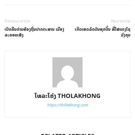
Previous article
Next article
ເປີດຄືນດ່ານທ້ອງຖິ່ນປາກຕະພານ ເມືອງ
ເກີດເຫດລົດບັນທຸກປີ້ນ ທີ່ໄຟແດງໄຊ
ລະຄອນເພັງ
ມົງຄຸນ
ໂທລະໂຄ່ງ THOLAKHONG
https://th0lakhong.com