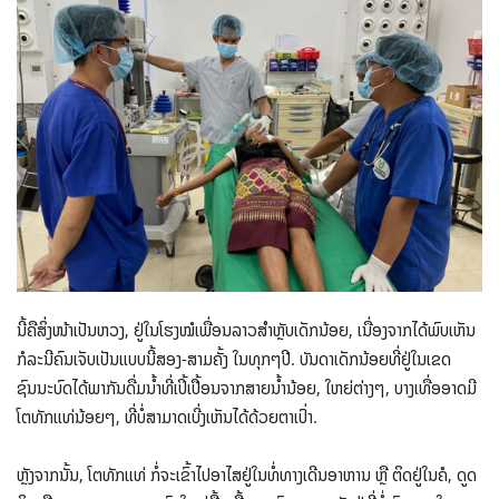
ນີ້ຄືສິ່ງໜ້າເປັນຫວງ, ຢູ່ໃນໂຮງໝໍເພື່ອນລາວສຳຫຼັບເດັກນ້ອຍ, ເນື່ອງຈາກໄດ້ພົບເຫັນ
ກໍລະນີຄົນເຈັບເປັນແບບນີ້ສອງ-ສາມຄັ້ງ ໃນທຸກໆປີ. ບັນດາເດັກນ້ອຍທີ່ຢູ່ໃນເຂດ
ຊົນນະບົດໄດ້ພາກັນດື່ມນໍ້າທີ່ເປິ້ເປື້ອນຈາກສາຍນໍ້ານ້ອຍ, ໃຫຍ່ຕ່າງໆ, ບາງເທື່ອອາດມີ
ໂຕທັກແທ່ນ້ອຍໆ, ທີ່ບໍ່ສາມາດເບີ່ງເຫັນໄດ້ດ້ວຍຕາເປົ່າ.
ຫຼັງຈາກນັ້ນ, ໂຕທັກແທ່ ກໍ່ຈະເຂົ້າໄປອາໄສຢູ່ໃນທໍ່ທາງເດີນອາຫານ ຫຼື ຕິດຢູ່ໃນຄໍ, ດູດ