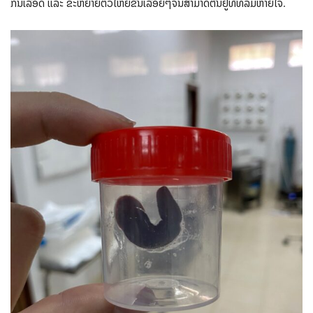
ກິນເລືອດ ແລະ ຂະຫຍາຍຕົວໃຫຍ່ຂື້ນເລື້ອຍໆຈົນສາມາດຕັນຢູ່ທີ່ທໍ່ລົມຫາຍໃຈ.