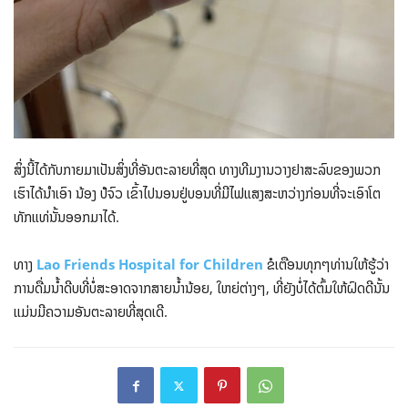
ສິ່ງນີ້ໄດ້ກັບກາຍມາເປັນສິ່ງທີ່ອັນຕະລາຍທີ່ສຸດ ທາງທີມງານວາງຢາສະລົບຂອງພວກ
ເຮົາໄດ້ນຳເອົາ ນ້ອງ ປໍຈົວ ເຂົ້າໄປນອນຢູ່ບອນທີ່ມີໄຟແສງສະຫວ່າງກ່ອນທີ່ຈະເອົາໂຕ
ທັກແທ່ນັ້ນອອກມາໄດ້.
ທາງ
Lao Friends Hospital for Children
ຂໍເຕືອນທຸກໆທ່ານໃຫ້ຮູ້ວ່າ
ການດື່ມນ້ຳດີບທີ່ບໍ່ສະອາດຈາກສາຍນ້ຳນ້ອຍ, ໃຫຍ່ຕ່າງໆ, ທີ່ຍັງບໍ່ໄດ້ຕົ້ມໃຫ້ຝົດດີນັ້ນ
ແມ່ນມີຄວາມອັນຕະລາຍທີ່ສຸດເດີ.