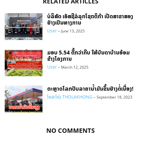
RELATED ARTICLES
ບໍລິສັດ ເອັສຊີລໍລຸກໂຊຕຕິກ້າ ເປີດສາຂາສອງ
ຢ່າງເປັນທາງການ
User
-
June 13, 2025
ມອບ 5.54 ຕື້ກວ່າກີບ ໃຫ້ບັນດາບ້ານອ້ອມ
ຂ້າງໂຄງການ
User
-
March 12, 2025
ຕະຫຼາດໂລກປັບລາຄານ້ຳມັນຂຶ້ນຢ່າງຕໍ່ເນື່ອງ!
ໂທລະໂຄ່ງ THOLAKHONG
-
September 18, 2023
NO COMMENTS