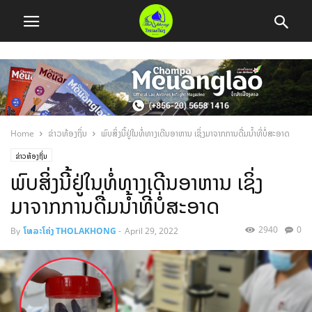
Home
ຂ່າວທ້ອງຖິ່ນ
ພົບສິ່ງນີ້ຢູ່ໃນທໍ່ທາງເດີນອາຫານ ເຊິ່ງມາຈາກການດື່ມນໍ້າທີ່ບໍ່ສະອາດ
ຂ່າວທ້ອງຖິ່ນ
ພົບສິ່ງນີ້ຢູ່ໃນທໍ່ທາງເດີນອາຫານ ເຊິ່ງ
ມາຈາກການດື່ມນໍ້າທີ່ບໍ່ສະອາດ
2940
0
By
ໂທລະໂຄ່ງ THOLAKHONG
-
April 29, 2022