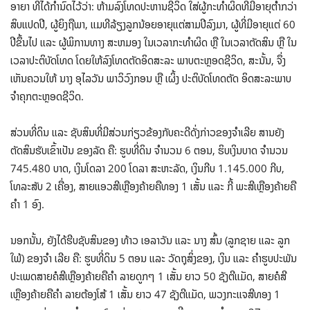
ອາຍາ ທີ່ໄດ້ກໍານົດໄວ້ວ່າ: ຫ້າມລົງໂທດປະຫານຊີວິດ ໃສ່ຜູ້ກະທໍາຜິດທີ່ມີອາຍຸຕ່ໍາກວ່າ
ສິບແປດປີ, ຜູ້ຍິງຖືພາ, ແມທີລ້ຽງລູກນ້ອຍອາຍຸແຕ່ສາມປີລົງມາ, ຜູ້ທີ່ມີອາຍຸແຕ່ 60
ປີຂຶ້ນໄປ ແລະ ຜູ້ພິການທາງ ສະຫມອງ ໃນເວລາກະທໍາຜິດ ຫຼື ໃນເວລາຕັດສິນ ຫຼື ໃນ
ເວລາປະຕິບັດໂທດ ໂດຍໃຫ້ລົງໂທດຕັດອິດສະລະ ພາບຕະຫຼອດຊີວິດ, ສະນັ້ນ, ຈຶ່ງ
ເຫັນຄວນໃຫ້ ນາງ ອຸໄລວັນ ພາວິວົງກອນ ຫຼື ເຜິ້ງ ປະຕິບັດໂທດຕັດ ອິດສະລະພາບ
ຈໍາຄຸກຕະຫຼອດຊີວິດ.
ສ່ວນທີ່ດິນ ແລະ ຊັບສິນທີ່ມີສ່ວນກ່ຽວຂ້ອງກັບຄະດີດັ່ງກ່າວຂອງຈໍາເລີຍ ສານຍັງ
ຕັດສິນຮັບເຂົ້າເປັນ ຂອງລັດ ຄື: ຮູບທີ່ດິນ ຈໍານວນ 6 ຕອນ, ຮິບເງິນບາດ ຈໍານວນ
745.480 ບາດ, ເງິນໂດລາ 200 ໂດລາ ສະຫະລັດ, ເງິນກີບ 1.145.000 ກີບ,
ໂທລະສັບ 2 ເຄື່ອງ, ສາຍແອວສີເຫຼືອງຄ້າຍຄືທອງ 1 ເສັ້ນ ແລະ ກີ້ ພະສີເຫຼືອງຄ້າຍຄື
ຄໍາ 1 ອົງ.
ນອກນັ້ນ, ຍັງໄດ້ຮີບຊັບສິນຂອງ ທ້າວ ເອລາວັນ ແລະ ນາງ ສົ້ນ (ລູກຊາຍ ແລະ ລູກ
ໃພ້) ຂອງຈໍາ ເລີຍ ຄື: ຮູບທີ່ດິນ 5 ຕອນ ແລະ ວັດຖຸສິ່ງຂອງ, ເງິນ ແລະ ຄໍາຮູບປະພັນ
ປະເພດສາຍຄໍສີເຫຼືອງຄ້າຍຄືຄໍາ ລາຍດູກໆ 1 ເສັ້ນ ຍາວ 50 ຊັງຕີແມັດ, ສາຍຄໍສີ
ເຫຼືອງຄ້າຍຄືຄໍາ ລາຍຕ້ອງໂສ້ 1 ເສັ້ນ ຍາວ 47 ຊັງຕີແມັດ, ພວງກະແຈສີທອງ 1