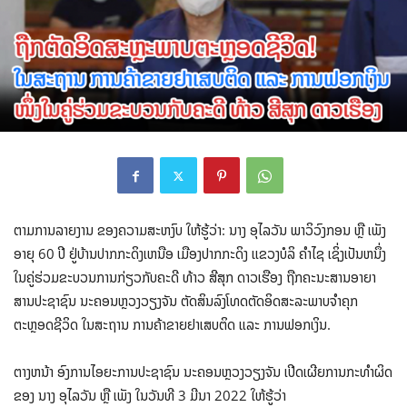
ຕາມການລາຍງານ ຂອງຄວາມສະຫງົບ ໃຫ້ຮູ້ວ່າ: ນາງ ອຸໄລວັນ ພາວິວົງກອນ ຫຼື ເພັງ
ອາຍຸ 60 ປີ ຢູ່ບ້ານປາກກະດິງເຫນືອ ເມືອງປາກກະດິງ ແຂວງບໍລິ ຄໍາໄຊ ເຊິ່ງເປັນຫນຶ່ງ
ໃນຄູ່ຮ່ວມຂະບວນການກ່ຽວກັບຄະດີ ທ້າວ ສີສຸກ ດາວເຮືອງ ຖືກຄະນະສານອາຍາ
ສານປະຊາຊົນ ນະຄອນຫຼວງວຽງຈັນ ຕັດສິນລົງໂທດຕັດອິດສະລະພາບຈໍາຄຸກ
ຕະຫຼອດຊີວິດ ໃນສະຖານ ການຄ້າຂາຍຢາເສບຕິດ ແລະ ການຟອກເງິນ.
ຕາງຫນ້າ ອົງການໄອຍະການປະຊາຊົນ ນະຄອນຫຼວງວຽງຈັນ ເປີດເຜີຍການກະທໍາຜິດ
ຂອງ ນາງ ອຸໄລວັນ ຫຼື ເພັງ ໃນວັນທີ 3 ມີນາ 2022 ໃຫ້ຮູ້ວ່າ