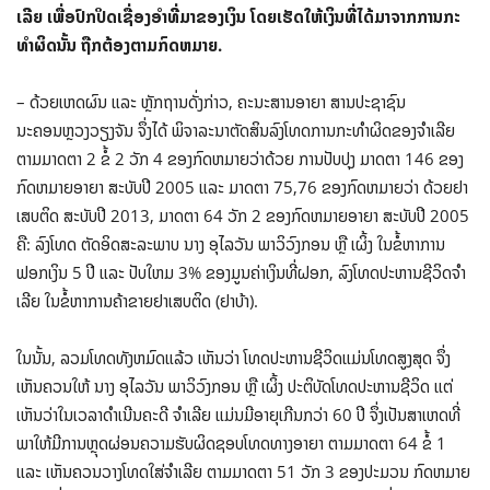
ເລີຍ ເພື່ອປົກປິດເຊື່ອງອໍາທີ່ມາຂອງເງິນ ໂດຍເຮັດໃຫ້ເງິນທີ່ໄດ້ມາຈາກການກະ
ທໍາຜິດນັ້ນ ຖືກຕ້ອງຕາມກົດຫມາຍ.
– ດ້ວຍເຫດຜົນ ແລະ ຫຼັກຖານດັ່ງກ່າວ, ຄະນະສານອາຍາ ສານປະຊາຊົນ
ນະຄອນຫຼວງວຽງຈັນ ຈຶ່ງໄດ້ ພິຈາລະນາຕັດສິນລົງໂທດການກະທໍາຜິດຂອງຈໍາເລີຍ
ຕາມມາດຕາ 2 ຂໍ້ 2 ວັກ 4 ຂອງກົດຫມາຍວ່າດ້ວຍ ການປັບປຸງ ມາດຕາ 146 ຂອງ
ກົດຫມາຍອາຍາ ສະບັບປີ 2005 ແລະ ມາດຕາ 75,76 ຂອງກົດຫມາຍວ່າ ດ້ວຍຢາ
ເສບຕິດ ສະບັບປີ 2013, ມາດຕາ 64 ວັກ 2 ຂອງກົດຫມາຍອາຍາ ສະບັບປີ 2005
ຄື: ລົງໂທດ ຕັດອິດສະລະພາບ ນາງ ອຸໄລວັນ ພາວິວົງກອນ ຫຼື ເຜິ້ງ ໃນຂໍ້ຫາການ
ຟອກເງິນ 5 ປີ ແລະ ປັບໃຫມ 3% ຂອງມູນຄ່າເງິນທີ່ຝອກ, ລົງໂທດປະຫານຊີວິດຈໍາ
ເລີຍ ໃນຂໍ້ຫາການຄ້າຂາຍຢາເສບຕິດ (ຢາບ້າ).
ໃນນັ້ນ, ລວມໂທດທັງຫມົດແລ້ວ ເຫັນວ່າ ໂທດປະຫານຊີວິດແມ່ນໂທດສູງສຸດ ຈຶ່ງ
ເຫັນຄວນໃຫ້ ນາງ ອຸໄລວັນ ພາວິວົງກອນ ຫຼື ເຜິ້ງ ປະຕິບັດໂທດປະຫານຊີວິດ ແຕ່
ເຫັນວ່າໃນເວລາດໍາເນີນຄະດີ ຈໍາເລີຍ ແມ່ນມີອາຍຸເກີນກວ່າ 60 ປີ ຈຶ່ງເປັນສາເຫດທີ່
ພາໃຫ້ມີການຫຼຸດຜ່ອນຄວາມຮັບຜິດຊອບໂທດທາງອາຍາ ຕາມມາດຕາ 64 ຂໍ້ 1
ແລະ ເຫັນຄວນວາງໂທດໃສ່ຈໍາເລີຍ ຕາມມາດຕາ 51 ວັກ 3 ຂອງປະມວນ ກົດຫມາຍ