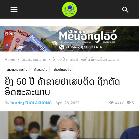
Home
ຂ່າວຄວາມສະຫງົບ
ຍິງ 60 ປີ ຄ້າຂາຍຢາເສບຕິດ ຖືກຕັດອິດສະລະພາບ
ຂ່າວຄວາມສະຫງົບ
ຂ່າວພາຍໃນ
ຂ່າວຢາເສບຕິດ
ຍິງ 60 ປີ ຄ້າຂາຍຢາເສບຕິດ ຖືກຕັດ
ອິດສະລະພາບ
2397
0
By
ໂທລະໂຄ່ງ THOLAKHONG
-
April 28, 2022