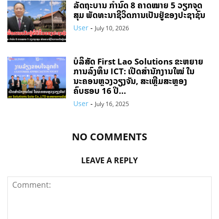
ລັດຖະບານ ກຳນົດ 8 ຄາດໝາຍ 5 ວຽກຈຸດ
ສຸມ ພັດທະນາຊີວິດການເປັນຢູ່ຂອງປະຊາຊົນ
User
-
July 10, 2026
ບໍລິສັດ First Lao Solutions ຂະຫຍາຍ
ການລົງທຶນ ICT: ເປີດສຳນັກງານໃໝ່ ໃນ
ນະຄອນຫຼວງວຽງຈັນ, ສະເຫຼີມສະຫຼອງ
ຄົບຮອບ 16 ປີ...
User
-
July 16, 2025
NO COMMENTS
LEAVE A REPLY