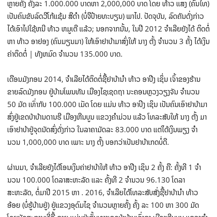
ຫຼາຍຄັ້ງ ຄັ້ງລະ 1.000.000 ບາດຫາ 2,000,000 ບາດ ໂດຍ ທ້າວ ແສງ (ຄົນໄທ)
ເປັນຄົນຂັບລົດວີໂກ້ແຊ້ມ ສີດໍາ (ບໍ່ຈືປ້າຍທະບຽນ) ພາໄປ. ປັດຈຸບັນ, ລົດຄັນດັ່ງກ່າວ
ໄດ້ເອົາໄປໃຊ້ຫນີ ທ້າວ ຫມູເຕີ ແລ້ວ; ນອກຈາກນັ້ນ, ໃນປີ 2012 ຈໍາເລີຍຍັງໄດ້ ຕິດຕໍ່
ຫາ ທ້າວ ອາຢອງ (ຄົນມຽນມາ) ໃຫ້ເອົາຢາບ້າມາສົ່ງໃຫ້ ນາງ ຕັ້ງ ຈໍານວນ 3 ຄັ້ງ ໄດ້ເງິນ
ຄ່າຕິດຕໍ່ | ທັງຫມົດ ຈໍານວນ 135.000 ບາດ.
ເດືອນມັງກອນ 2014, ຈໍາເລີຍໄດ້ຕິດຕໍ່ຊື້ຢາບ້ານໍາ ທ້າວ ອາປີງ ເຊິ່ນ ເຈົ້າຂອງຮ້ານ
ຂາຍລົດມັງກອນ ຢູ່ບ້ານໂພນທັນ ເມືອງໄຊເຊດຖາ ນະຄອນຫຼວງວຽງຈັນ ຈໍານວນ
50 ມັດ ເທົ່າກັບ 100.000 ເມັດ ໂດຍ ແມ່ນ ທ້າວ ອາປິງ ເຊິນ ເປັນຄົນເອົາຢາບ້າມາ
ສົ່ງຢູ່ເຂດປ່າບ້ານດານຮີ ເມືອງຫີນບູນ ແຂວງຄໍາມ່ວນ ແລ້ວ ໂທລະສັບໃຫ້ ນາງ ຕັ້ງ ມາ
ເອົາຢາບ້າຢູ່ຈຸດນັດສົ່ງດັ່ງກ່າວ ໃນລາຄາມັດລະ 83.000 ບາດ ແຕ່ໄດ້ເງິນພຽງ ຈໍາ
ນວນ 1,000,000 ບາດ ເພາະ ນາງ ຕັ້ງ ບອກວ່າເປັນຢາບ້າເກດບໍ່ດີ.
ຜ່ານມາ, ຈໍາເລີຍຍັງໄດ້ໂອນເງິນຄ່າຢາບ້າໃຫ້ ທ້າວ ອາປີງ ເຊິນ 2 ຄັ້ງ ຄື: ຄັ້ງທີ 1 ຈໍາ
ນວນ 100.000 ໂດລາສະຫະລັດ ແລະ ຄັ້ງທີ 2 ຈໍານວນ 96.130 ໂດລາ
ສະຫະລັດ, ຕໍ່ມາປີ 2015 ຫາ . 2016, ຈໍາເລີຍໄດ້ໂທລະສັບສັ່ງຊື້ຢາບ້ານໍາ ທ້າວ
ອ້ອຍ (ບໍ່ຮູ້ບ້ານຢູ່) ຢູ່ແຂວງອຸດົມໄຊ ຈໍານວນຫຼາຍຄັ້ງ ຄັ້ງ ລະ 100 ຫາ 300 ມັດ