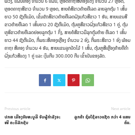
ພວງ, ແຜ່ນທອງ ຈໍານວນ 6 ແຜ່ນ, ຫຼອດຄາຖາສີທອງແດງ ຈໍານວນ 27 ຫຼອດ,
ຫຼອດຄາຖາສີຂາວ ຈໍານວນ 9 ຫຼອດ, ສາຍຄໍສີຂາວຄ້າຍຄືເລດ ລາຍລູກຕຸ້ມ 1 ເສັ້ນ
ຍາວ 50 ຊັງຕີແມັດ, ເຂັ້ມຂັດສີຂາວຄ້າຍຄືເລດຝັງແກ້ວສີຂາວ 1 ອັນ, ສາຍແຂນສີ
ຂາວຄ້າຍຄືເລດ 1 ເສັ້ນຍາວ 20 ຊັງຕີແມັດ, ຕຸ້ມຫູສີຂາວຝັ່ງແກ້ວສີຂາວ 1 ຄູ່, ຕຸ້ມ
ຫູສິຂາວຄ້າຍຄືເລດຍ່ອຍລູກຕຸ້ມ 1 ກິ່ງ, ສາຍຄໍສີຂາວມີລຸກຕູ້ມຄ້າຍ ຄືເລດ 1 ເສັ້ນ
ຍາວ 44 ຊັງຕີແມັດ, ກີ່ພຣະສີທອງເຫຼືອງ ຈໍານວນ 2 ອົງ, ກີ່ພຣະສີຂາວ 1 ອົງ ພ້ອມ
ຄາຖາ ສີທອງ ຈໍານວນ 4 ອັນ, ສາຍແຂນລູກປັດໄມ້ 1 ເສັ້ນ, ຕຸ້ມຫູສີເຫຼືອງຄ້າຍຄືຄໍາ
ຝັ່ງແກ້ວສີແດງ 1 ຄູ່ ແລະ ເງິນກີບ 300.000 ກີບ ເຂົ້າເປັນຂອງລັດ.
Previous article
Next article
ປກສ ເມືອງຈັນທະບູລີ ຈັບຜູ້ກຳລັງຈະ
ລູກຄ້າ ຊົມໃຊ້ລາວແຊັດ ກວ່າ 4 ແສນ
ໜີ ຄະດີລັກຊັບ
ຄົນ.