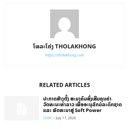
ໂທລະໂຄ່ງ THOLAKHONG
https://th0lakhong.com
RELATED ARTICLES
ປະກາດສ້າງຕັ້ງ ສະມາຄົມສົ່ງເສີມຄຸນຄ່າ
ວັດທະນະທຳລາວ ເພື່ອອະນຸລັກມໍລະດົກຊາດ
ແລະ ພັດທະນາສູ່ Soft Power
User
-
July 17, 2026