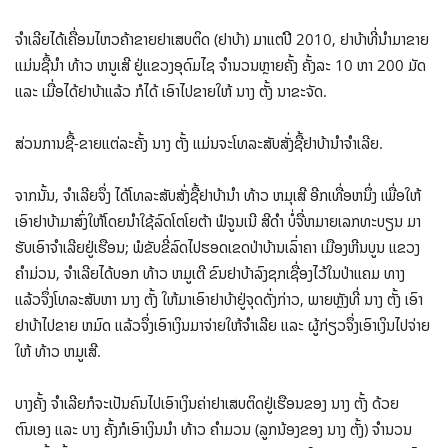
ຈໍາເລີຍໄດ້ເຄື່ອນໄຫວຄ້າຂາຍຢາເສບຕິດ (ຢາບ້າ) ມາແຕ່ປີ 2010, ຢາບ້າທີ່ນໍາມາຂາຍ
ແມ່ນຊື້ນໍາ ທ້າວ ຫນູເສີ ຢູ່ແຂວງອຸດົມໄຊ ຈໍານວນຫຼາຍຄັ້ງ ຄັ້ງລະ 10 ຫາ 200 ມັດ
ແລະ ເມື່ອໄດ້ຢາບ້າແລ້ວ ກໍໄດ້ ເອົາໄປຂາຍໃຫ້ ນາງ ຕັ້ງ ນາຂະຈັດ.
ສ່ວນການຊື້-ຂາຍແຕ່ລະຄັ້ງ ນາງ ຕັ້ງ ແມ່ນຈະໂທລະສັບສັ່ງຊື້ຢາບ້ານໍາຈໍາເລີຍ.
ຈາກນັ້ນ, ຈໍາເລີຍຈຶ່ງ ໄດ້ໂທລະສັບສັ່ງຊື້ຢາບ້ານໍາ ທ້າວ ຫມຸເສີ ອີກເທື່ອຫນຶ່ງ ເພື່ອໃຫ້
ເອົາຢາບ້າມາສົ່ງໃຫ້ໂດຍນໍາໃຊ້ລົດໂຕໂຍຕ້າ ຟໍຈູນເນີ ສີດໍາ ບໍ່ຈື່ຫມາຍເລກທະບຽນ ມາ
ຮັບເອົາຈໍາເລີຍຢູ່ເຮືອນ; ພໍຂັບຂີ່ລົດໄປຮອດເຂດປ່າບ້ານເລົ່າຄາ ເມືອງຫີນບູນ ແຂວງ
ຄໍາມ່ວນ, ຈໍາເລີຍໄດ້ບອກ ທ້າວ ຫມູເຕີ ຂົນຢາບ້າລົງຊກເຊື່ອງໄວ້ໃນປ່າແຄມ ທາງ
ແລ້ວຈຶ່ງໂທລະສັບຫາ ນາງ ຕັ້ງ ໃຫ້ມາເອົາຢາບ້າຢູ່ຈຸດດັ່ງກ່າວ, ພາຍຫຼັງທີ່ ນາງ ຕັ້ງ ເອົາ
ຢາບ້າໄປຂາຍ ຫມົດ ແລ້ວຈຶ່ງເອົາເງິນມາຈ່າຍໃຫ້ຈໍາເລີຍ ແລະ ຜູ້ກ່ຽວຈຶ່ງເອົາເງິນໄປຈ່າຍ
ໃຫ້ ທ້າວ ຫມູເສີ.
ບາງຄັ້ງ ຈໍາເລີຍກໍຈະເປັນຄົນໄປເອົາເງິນຄ່າຢາເສບຕິດຢູ່ເຮືອນຂອງ ນາງ ຕັ້ງ ດ້ວຍ
ຕົນເອງ ແລະ ບາງ ຄັ້ງກໍເອົາເງິນນໍາ ທ້າວ ຄໍາມວນ (ລູກນ້ອງຂອງ ນາງ ຕັ້ງ) ຈໍານວນ