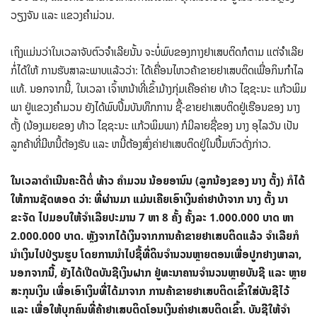
ວຽງຈັນ ແລະ ແຂວງຄໍາມ່ວນ.
ເຖິງແມ່ນວ່າໃນເວລາຈັບຕົວຈໍາເລີຍນັ້ນ ຈະບໍ່ພົບຂອງກາງຢາເສບຕິດກໍຕາມ ແຕ່ຈໍາເລີຍ
ກໍ່ໄດ້ໃຫ້ ການຮັບສາລະພາບແລ້ວວ່າ: ໄດ້ເຄື່ອນໄຫວຄ້າຂາຍຢາເສບຕິດເພື່ອກິນກໍາໄລ
ແທ້. ນອກຈາກນີ້, ໃນເວລາ ເຈົ້າຫນ້າທີ່ເຂົ້າມ້າງກຸ່ມເຄືອຄ່າຍ ທ້າວ ໄຊຊະນະ ແກ້ວພິມ
ພາ ຢູ່ແຂວງຄໍາມວນ ຍັງໄດ້ພົບປຶ້ມບັນທຶກການ ຊື້-ຂາຍຢາເສບຕິດຢູ່ເຮືອນຂອງ ນາງ
ຕັ້ງ (ນ້ອງເມຍຂອງ ທ້າວ ໄຊຊະນະ ແກ້ວພິມພາ) ກໍມີລາຍຊື່ຂອງ ນາງ ອຸໄລວັນ ເປັນ
ລູກຄ້າທີ່ມີຫນີ້ຕ້ອງຮັບ ແລະ ຫນີ້ຕ້ອງສົ່ງຄ່າຢາເສບຕິດຢູ່ໃນປື້ມຫົວດັ່ງກ່າວ.
ໃນເວລາດໍາເນີນຄະດີຕໍ່ ທ້າວ ຄໍາມວນ ນ້ອຍອານົນ (ລູກນ້ອງຂອງ ນາງ ຕັ້ງ) ກໍໄດ້
ໃຫ້ການຊັດທອດ ວ່າ: ທີ່ຜ່ານມາ ແມ່ນເຄີຍເອົາເງິນຄ່າຢາບ້າຈາກ ນາງ ຕັ້ງ ນາ
ຂະຈັດ ໄປມອບໃຫ້ຈໍາເລີຍປະມານ
7
ຫາ
8
ຄັ້ງ ຄັ້ງລະ
1.000.000
ບາດ ຫາ
2.000.000
ບາດ. ຫຼັງຈາກໄດ້ເງິນຈາກການຄ້າຂາຍຢາເສບຕິດແລ້ວ ຈໍາເລີຍກໍ
ນໍາເງິນໄປປ່ຽນຮູບ ໂດຍການນໍາໄປຊື້ທີ່ດິນຈໍານວນຫຼາຍຕອນເພື່ອປູກຢາງພາລາ
,
ນອກຈາກນີ້
,
ຍັງໄດ້ເປີດບັນຊີເງິນຝາກ ຢູ່ທະນາຄານຈໍານວນຫຼາຍບັນຊີ ແລະ ຫຼາຍ
ສະກຸນເງິນ ເພື່ອເອົາເງິນທີ່ໄດ້ມາຈາກ ການຄ້າຂາຍຢາເສບຕິດເຂົ້າໃສ່ບັນຊີໄວ້
ແລະ ເພື່ອໃຫ້ບຸກຄົນທີ່ຄ້າຢາເສບຕິດໂອນເງິນຄ່າຢາເສບຕິດເຂົ້າ. ບັນຊີໃຫ້ຈໍາ