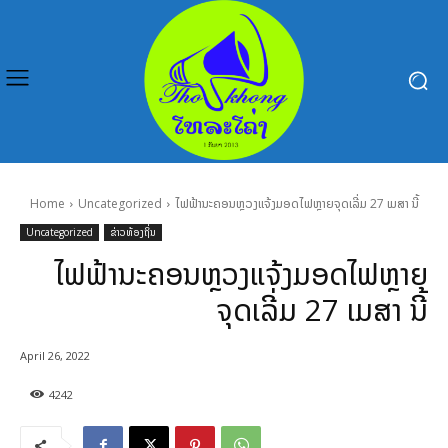
Home
Uncategorized
ໄຟຟ້ານະຄອນຫຼວງແຈ້ງມອດໄຟຫຼາຍຈຸດເລີ່ມ 27 ເມສາ ນີ້
Uncategorized
ຂ່າວທ້ອງຖິ່ນ
ໄຟຟ້ານະຄອນຫຼວງແຈ້ງມອດໄຟຫຼາຍ
ຈຸດເລີ່ມ 27 ເມສາ ນີ້
April 26, 2022
4242