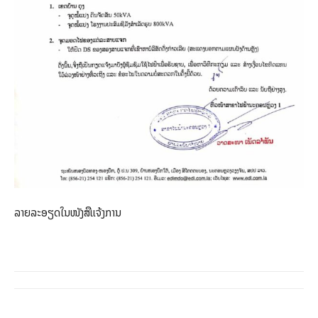
ລາຍລະອຽດໃນໜັງສືແຈ້ງການ