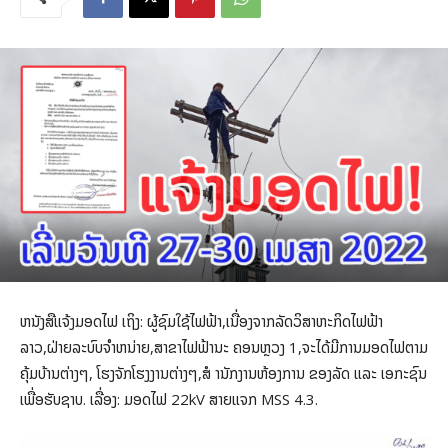
ຫນັງສືແຈ້ງມອດໄຟ ເຖິງ: ຜູ້ຊົມໃຊ້ໄຟຟ້າ,ເນື່ອງຈາກລັດວິສາຫະກິດໄຟຟ້າ
ລາວ,ຝ່າຍລະບົບຈໍາຫນ່າຍ,ສາຂາໄຟຟ້ານະ ຄອນຫຼວງ 1,ຈະໄດ້ມີການມອດໄຟຕາມ
ຄຸ້ມບ້ານຕ່າງໆ, ໂຮງຈັກໂຮງງານຕ່າງໆ,ສໍ ານັກງານຫ້ອງການ ຂອງລັດ ແລະ ເອກະຊົນ
ເພື່ອຮັບຊາບ. ເລື່ອງ: ມອດໄຟ 22kV ສາຍແຈກ MSS 4.3.