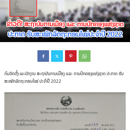
ກົມຈັດຕັ້ງ-ພະນັກງານ ສະຖາບັນການເມືອງ ແລະ ການປົກຄອງແຫ່ງຊາດ ປະກາດ ຮັບ
ສະໝັກລັດຖະກອນໃໝ່ ປະຈໍາປີ 2022