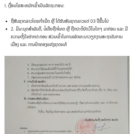
I. ເງື່ອນໄຂສະຫມັກເຂົ້າເປັນລັດຖະກອນ:
ຖືສັນຊາດລາວໂດຍກໍາເນີດ ຫຼື ໄດ້ຮັບສັນຊາດລາວແຕ່ 03 ປີຂຶ້ນໄປ
2. ມີມະນຸດສໍາພັນດີ, ບໍ່ເຄີຍຖືກໂທດ ຫຼື ຖືກປະຕິບັດວິໄນໃດໆ ມາກ່ອນ ແລະ ມີ
ຄວາມຕັ້ງໃຈຢາກປະກອບ ສ່ວນເຂົ້າໃນການພັດທະນາວຽກງານສະຖາບັນການ
ເມືອງ ແລະ ການປົກຄອງແຫ່ງຊາດແທ້