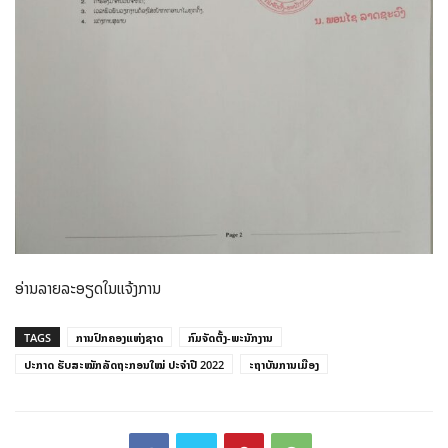
ອ່ານລາຍລະອຽດໃນແຈ້ງການ
TAGS
ການປົກຄອງແຫ່ງຊາດ
ກົມຈັດຕັ້ງ-ພະນັກງານ
ປະກາດ ຮັບສະໝັກລັດຖະກອນໃໝ່ ປະຈໍາປີ 2022
ະຖາບັນການເມືອງ