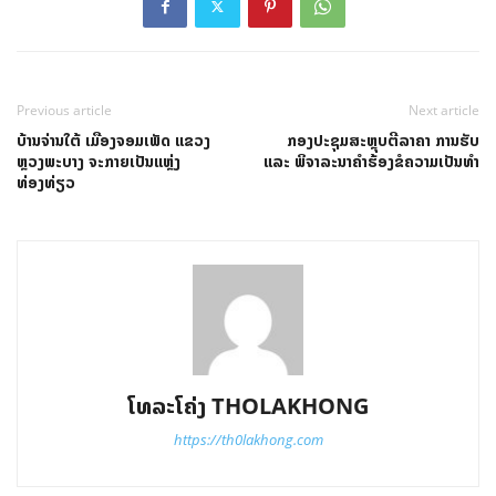
Previous article
Next article
ບ້ານຈ່ານໃຕ້ ເມືອງຈອມເພັດ ແຂວງ
ກອງປະຊຸມສະຫຼຸບຕີລາຄາ ການຮັບ
ຫຼວງພະບາງ ຈະກາຍເປັນແຫຼ່ງ
ແລະ ພິຈາລະນາຄຳຮ້ອງຂໍຄວາມເປັນທຳ
ທ່ອງທ່ຽວ
ໂທລະໂຄ່ງ THOLAKHONG
https://th0lakhong.com