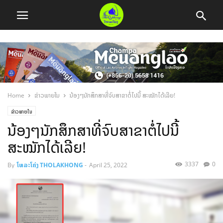
Home
ຂ່າວພາຍໃນ
ນ້ອງໆນັກສຶກສາທີ່ຈົບສາຂາຕໍ່ໄປນີ້ ສະໝັກໄດ້ເລີຍ!
ຂ່າວພາຍໃນ
ນ້ອງໆນັກສຶກສາທີ່ຈົບສາຂາຕໍ່ໄປນີ້
ສະໝັກໄດ້ເລີຍ!
3337
0
By
ໂທລະໂຄ່ງ THOLAKHONG
-
April 25, 2022