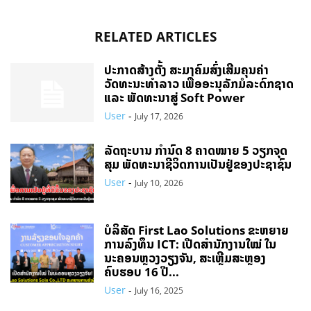
RELATED ARTICLES
ປະກາດສ້າງຕັ້ງ ສະມາຄົມສົ່ງເສີມຄຸນຄ່າ
ວັດທະນະທຳລາວ ເພື່ອອະນຸລັກມໍລະດົກຊາດ
ແລະ ພັດທະນາສູ່ Soft Power
User
-
July 17, 2026
ລັດຖະບານ ກຳນົດ 8 ຄາດໝາຍ 5 ວຽກຈຸດ
ສຸມ ພັດທະນາຊີວິດການເປັນຢູ່ຂອງປະຊາຊົນ
User
-
July 10, 2026
ບໍລິສັດ First Lao Solutions ຂະຫຍາຍ
ການລົງທຶນ ICT: ເປີດສຳນັກງານໃໝ່ ໃນ
ນະຄອນຫຼວງວຽງຈັນ, ສະເຫຼີມສະຫຼອງ
ຄົບຮອບ 16 ປີ...
User
-
July 16, 2025