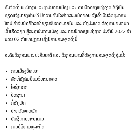
ກົມຈັດຕັ້ງ-ພະນັກງານ ສະຖາບັນການເມືອງ ແລະ ການປົກຄອງແຫ່ງຊາດ ຂໍຖືເປັນ
ກຽດແຈ້ງມາຍັງທ່ານທີ່ ມີຄວາມສົນໃຈຢາກສະຫມັກສອບເສັງເຂົ້າເປັນລັດຖະກອນ
ໃຫມ່ ສໍາລັບນັກສຶກສາທີ່ຮຽນຈົບຈາກພາຍໃນ ແລະ ຕ່າງປະເທດ ຕ້ອງການສະຫມັກ
ເຂົ້າເຮັດວຽກ ຢູ່ສະຖາບັນການເມືອງ ແລະ ການປົກຄອງແຫ່ງຊາດ ປະຈໍາປີ 2022 ຈໍາ
ນວນ 02 ຕໍາແຫນ່ງງານ ເຊິ່ງມີລາຍລະອຽດດັ່ງນີ້:
ລະດັບວິຊາສະເພາະ ປະລິນຍາຕີ ແລະ ວິຊາສະເພາະທີ່ຕ້ອງການລະອຽດດັ່ງລຸ່ມນີ້:
ການເມືອງວິທະຍາ
ລັດທິສັງຄົມນິຍົມວິທະຍາສາດ
ໂລຊິກສາດ
ປັດຊະຍາ
ກໍ່ສ້າງພັກ
ປະຫວັດສາດພັກ
ບັນຊີ-ການທະນາຄານ
ການບໍລິຫານທຸລະກິດ