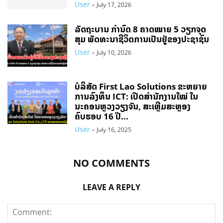
User
-
July 17, 2026
ລັດຖະບານ ກຳນົດ 8 ຄາດໝາຍ 5 ວຽກຈຸດ
ສຸມ ພັດທະນາຊີວິດການເປັນຢູ່ຂອງປະຊາຊົນ
User
-
July 10, 2026
ບໍລິສັດ First Lao Solutions ຂະຫຍາຍ
ການລົງທຶນ ICT: ເປີດສຳນັກງານໃໝ່ ໃນ
ນະຄອນຫຼວງວຽງຈັນ, ສະເຫຼີມສະຫຼອງ
ຄົບຮອບ 16 ປີ...
User
-
July 16, 2025
NO COMMENTS
LEAVE A REPLY