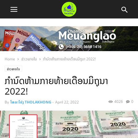
Home
ຂ່າວພາຍໃນ
ກຳນົດຫ້າມກາຍທ້າຍເດືອນມິຖຸນາ 2022!
ຂ່າວພາຍໃນ
ກຳນົດຫ້າມກາຍທ້າຍເດືອນມິຖຸນາ
2022!
4026
0
By
ໂທລະໂຄ່ງ THOLAKHONG
-
April 22, 2022