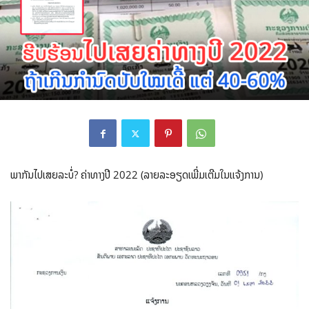
ພາກັນໄປເສຍລະບໍ່? ຄ່າທາງປີ 2022 (ລາຍລະອຽດເພີ່ມເຕີມໃນແຈ້ງການ)