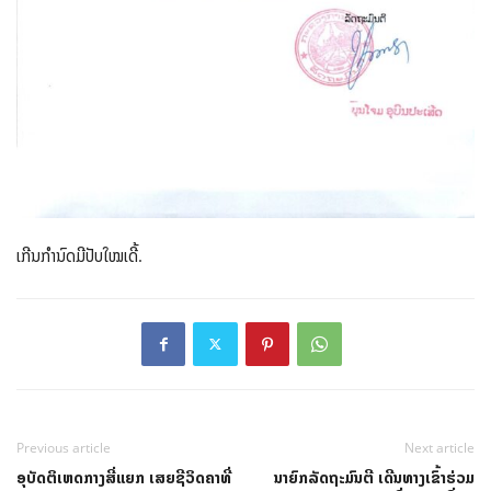
ເກີນກຳນົດມີປັບໃໝເດີ້.
Previous article
Next article
ອຸບັດຕິເຫດກາງສີ່ແຍກ ເສຍຊີວິດຄາທີ່
ນາຍົກລັດຖະມົນຕີ ເດີນທາງເຂົ້າຮ່ວມ