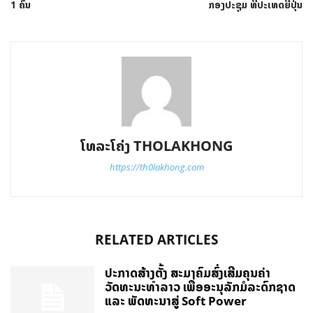
1 ຄົນ
ກອງປະຊຸມ ທີ່ປະເທດຍີ່ປຸ່ນ
ໂທລະໂຄ່ງ THOLAKHONG
https://th0lakhong.com
RELATED ARTICLES
ປະກາດສ້າງຕັ້ງ ສະມາຄົມສົ່ງເສີມຄຸນຄ່າ
ວັດທະນະທຳລາວ ເພື່ອອະນຸລັກມໍລະດົກຊາດ
ແລະ ພັດທະນາສູ່ Soft Power