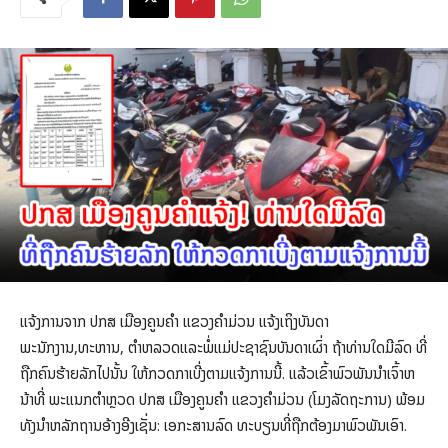
ແຈ້ງການຈາກ ປກສ ເມືອງຄູນຄຳ ແຂວງຄຳມ່ວນ ແຈ້ງເຖິງບັນດາ
ພະນັກງານ,ທະຫານ, ຕຳຫລວດແລະພໍ່ແມ່ປະຊາຊົນບັນດາເຜົ່າ ຖ້າທ່ານໃດມີລົດ ທີ່
ຖືກຄົນຮ້າຍລັກໄປນັ້ນ ໃຫ້ກວດກາເບີ່ງຕາມແຈ້ງການນີ້. ແລ້ວເຂົ້າພົວພັນນຳເຈົ້າຫ
ນ້າທີ່ ພະແນກຕຳຫຼວດ ປກສ ເມືອງຄູນຄຳ ແຂວງຄຳມ່ວນ (ໂມງລັດຖະການ) ພ້ອມ
ທັງນຳຫລັກຖານອ້າງອີງເຊັ່ນ: ເອກະສານລົດ ທະບຽນທີ່ຖືກຕ້ອງມາພົວພັນເອົາ.