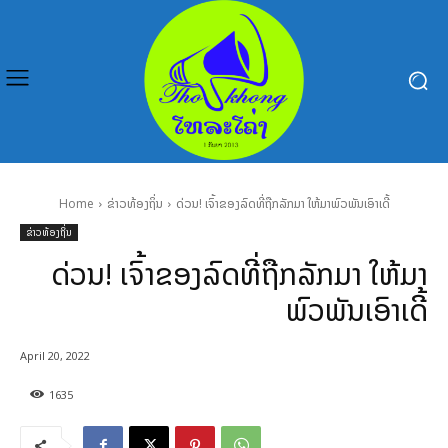
Home
ຂ່າວທ້ອງຖິ່ນ
ດ່ວນ! ເຈົ້າຂອງລົດທີ່ຖືກລັກມາ ໃຫ້ມາພົວພັນເອົາເດີ້
ຂ່າວທ້ອງຖິ່ນ
ດ່ວນ! ເຈົ້າຂອງລົດທີ່ຖືກລັກມາ ໃຫ້ມາ
ພົວພັນເອົາເດີ້
April 20, 2022
1635