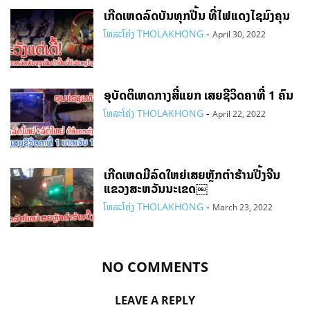
ເກີດເຫດລົດບັນທຸກປີ້ນ ທີ່ໄຟແດງໄຊມົງຄຸນ
ໂທລະໂຄ່ງ THOLAKHONG
-
April 30, 2022
ອຸບັດຕິເຫດກາງສີ່ແຍກ ເສຍຊີວິດຄາທີ່ 1 ຄົນ
ໂທລະໂຄ່ງ THOLAKHONG
-
April 22, 2022
ເກີດເຫດມີລົດໃຫຍ່ເສຍຫຼັກຕຳຮ້ານປີ້ງຈີນ
ແຂວງສະຫວັນນະເຂດ￼
ໂທລະໂຄ່ງ THOLAKHONG
-
March 23, 2022
NO COMMENTS
LEAVE A REPLY