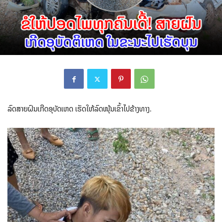
ລົດສາຍຝົນເກີດອຸບັດເຫດ ເຮັດໃຫ້ລົດໜຸ້ນເຂົ້າໄປຂ້າງທາງ.