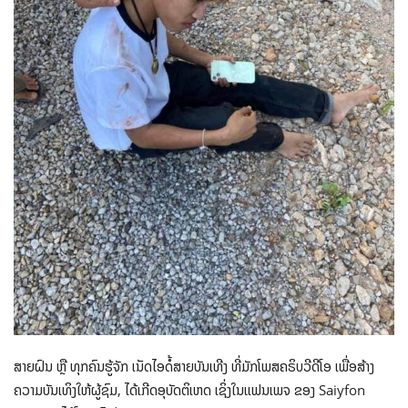
ສາຍຝົນ ຫຼື ທຸກຄົນຮູ້ຈັກ ເນັດໄອດໍ້ສາຍບັນເທີງ ທີ່ມັກໂພສຄຣິບວີດີໂອ ເພື່ອສ້າງ
ຄວາມບັນເທິງໃຫ້ຜູ້ຊົມ, ໄດ້ເກີດອຸບັດຕິເຫດ ເຊິ່ງໃນແຟນເພຈ ຂອງ Saiyfon