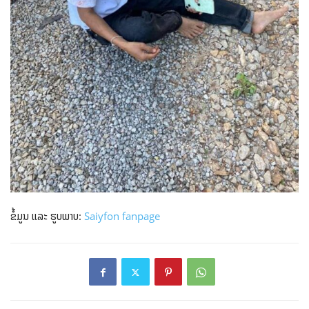
ຂໍ້ມູນ ແລະ ຮູບພາບ:
Saiyfon fanpage