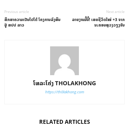
Previous article
Next article
ສຶກສາຄວາມເປັນໄປໄດ້ ໂຄງການລົງທຶນ
ລາຍງານມື້ນີ້! ເສຍຊີວິດໃໝ່ +3 ຈາກ
ຢູ່ ສປປ ລາວ
ນະຄອນຫຼວງວຽງຈັນ
ໂທລະໂຄ່ງ THOLAKHONG
https://th0lakhong.com
RELATED ARTICLES