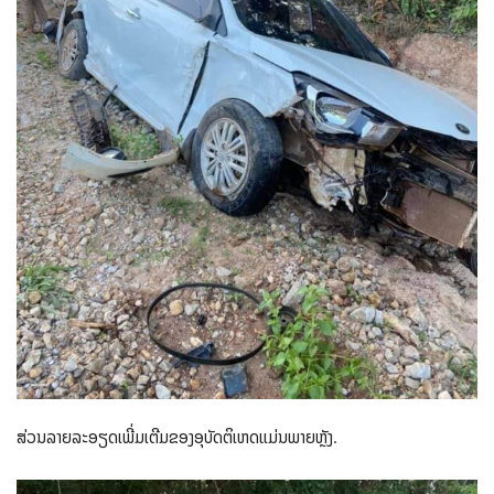
ສ່ວນລາຍລະອຽດເພີ່ມເຕີມຂອງອຸບັດຕິເຫດແມ່ນພາຍຫຼັງ.