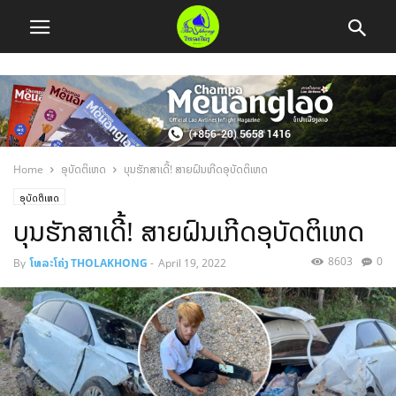
Home
ອຸບັດຕິເຫດ
ບຸນຮັກສາເດີ້! ສາຍຝົນເກີດອຸບັດຕິເຫດ
ອຸບັດຕິເຫດ
ບຸນຮັກສາເດີ້! ສາຍຝົນເກີດອຸບັດຕິເຫດ
8603
0
By
ໂທລະໂຄ່ງ THOLAKHONG
-
April 19, 2022