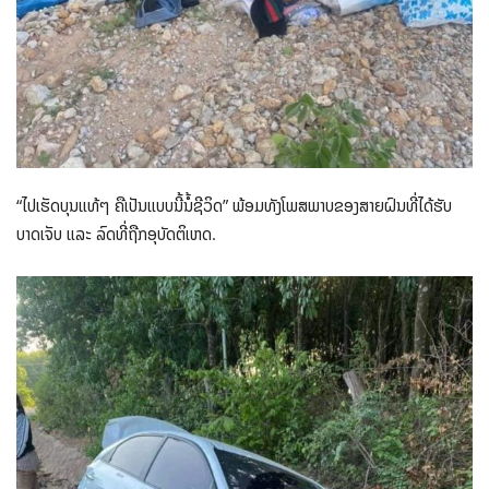
“ໄປເຮັດບຸນແທ້ໆ ຄືເປັນແບບນີ້ນໍ້ຊີວິດ” ພ້ອມທັງໂພສພາບຂອງສາຍຝົນທີ່ໄດ້ຮັບ
ບາດເຈັບ ແລະ ລົດທີ່ຖືກອຸບັດຕິເຫດ.