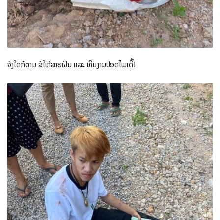
ຈັງໃດກໍຕາມ ຂໍໃຫ້ສາຍຝົນ ແລະ ທີມງານປອດໄພເດີ້!