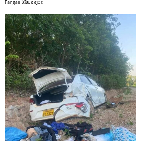
Fangae ໄດ້ໂພສລົງວ່າ: