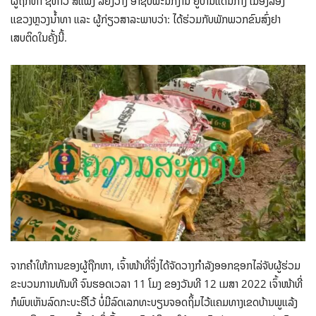
ຜູ້ຖືກຫາ ຊື່ທ້າວ ສີແພງ ລີຢົງວ່າງ ອາຊີບພະນັກງານ ຢູ່ບ້ານແດນກາງ ເມືອງລອງ
ແຂວງຫຼວງນໍ້າທາ ແລະ ຜູ້ກ່ຽວສາລະພາບວ່າ: ໄດ້ຮ່ວມກັບພັກພວກຂົນສົ່ງຢາ
ເສບຕິດໃນຄັ້ງນີ້.
ຈາກຄຳໃຫ້ການຂອງຜູ້ຖືກຫາ, ເຈົ້າໜ້າທີ່ຈິ່ງໄດ້ຈັດວາງກຳລັງອອກຊອກໄລ່ຈັບຜູ້ຮ່ວມ
ຂະບວນການທັນທີ ຈົນຮອດເວລາ 11 ໂມງ ຂອງວັນທີ 12 ເມສາ 2022 ເຈົ້າໜ້າທີ່
ກໍພົບເຫັນລົດກະບະຣີໂວ້ ບໍ່ມີລົດເລກທະບຽນຈອດຖິ້ມໄວ້ແຄມທາງເຂດບ້ານພູແລ້ງ