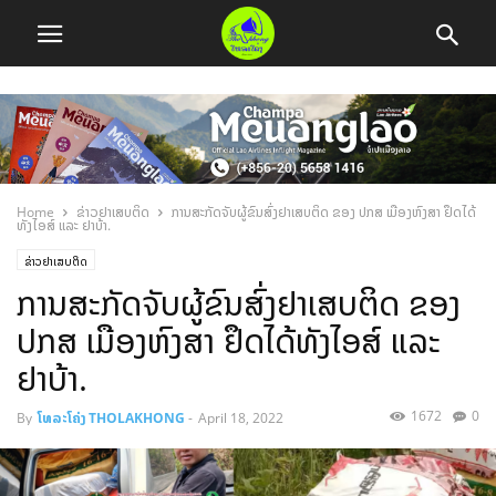
Home
ຂ່າວຢາເສບຕິດ
ການສະກັດຈັບຜູ້ຂົນສົ່ງຢາເສບຕິດ ຂອງ ປກສ ເມືອງຫົງສາ ຢຶດໄດ້
ທັງໄອສ໌ ແລະ ຢາບ້າ.
ຂ່າວຢາເສບຕິດ
ການສະກັດຈັບຜູ້ຂົນສົ່ງຢາເສບຕິດ ຂອງ
ປກສ ເມືອງຫົງສາ ຢຶດໄດ້ທັງໄອສ໌ ແລະ
ຢາບ້າ.
1672
0
By
ໂທລະໂຄ່ງ THOLAKHONG
-
April 18, 2022