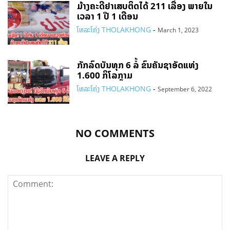
ມ້າງຄະດີຢາເສບຕິດໄດ້ 211 ເລື່ອງ ພາຍໃນ
ເວລາ 1 ປີ 1 ເດືອນ
ໂທລະໂຄ່ງ THOLAKHONG
-
March 1, 2023
ກັກລົດບັນທຸກ 6 ລໍ້ ຂົນຄັນຊາອັດແທ່ງ
1.600 ກິໂລກຼາມ
ໂທລະໂຄ່ງ THOLAKHONG
-
September 6, 2022
NO COMMENTS
LEAVE A REPLY