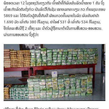
ພໍຮອດເວລາ 12 ໂມງຂອງວັນດຽວກັນ ເຈົ້າໜ້າທີ່ກໍພົບເຫັນລົດເປົ້າໝາຍ 1 ຄັນ ຈິ່ງ
ເຂົ້າສະກັດລົດຄັນດັ່ງກ່າວ ເປັນລົດວີໂກ້ແຊັມ ໝາຍເລກທະບຽນ ກວ ກຳແພງນະຄອນ
5869 ແລະ ໄດ້ຈັບຕົວຜູ້ຂັບຂີ່ທັນທີ ພ້ອມກວດຄົ້ນພາຍໃນລົດ ພົບເຫັນຢາບ້າ
1.690 ມັດ ເທົ່າກັບ 380 ກິໂລກຼາມ, ຢາໄອສ໌ 531 ຫໍ່ ເທົ່າກັບ 534 ກິໂລກຼາມ,
ຢຶດໂທລະສັບມືຖື 2 ເຄື່ອງ ແລະ ນຳຕົວຜູ້ຖືຫາມາດຳເນີນການສືບສວນ-ສອບສວນ.
ຜ່ານການສອບສວນ ຈິ່ງຮູ້ວ່າ: