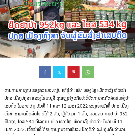
ຕາມການລາຍງານ ຂອງຄວາມສະຫງົບ ໃຫ້ຮູ້ວ່າ: ພັທ ທອງໄຫຼ ເພັດດາວົງ ຫົວໜ້າ
ປກສ ເມືອງຫົງສາ ແຂວງໄຊຍະບູລີ ຖະແຫຼງກ່ຽວກັບປະຕິບັດການສະກັດລົດຂົນສົ່ງຢາ
ເສບຕິດ ໃນລະຫວ່າງ ວັນທີ 11 ແລະ 12 ເມສາ 2022 ຂອງເຈົ້າໜ້າທີ່ ປກສ ເມືອງ
ຫົງສາ ສາມາດຢຶດລົດໃຫຍ່ໄດ້ 2 ຄັນ, ຜູ້ຕ້ອງຫາ 1 ຄົນ, ລວມຂອງກາງຢາບ້າ 952
ກິໂລກຼາ, ໄອສ 534 ກິໂລກຼາມ. ພັທ ທອງໄຫຼ ເພັດດາວົງ ກ່າວວ່າ: ໃນວັນທີ 11
ເມສາ 2022, ເຈົ້າໜ້າທີ່ໄດ້ຮັບລາຍງານຈາກພົນລະເມືອງດີວ່າ ຈະມີກຸ່ມຄົນຈຳນວນ