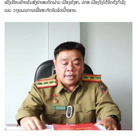
ໜຶ່ງເຄື່ອນຍ້າຍຂົນສົ່ງຢາເສບຕິດຜ່ານ ເມືອງຫົງສາ, ປກສ ເມືອງຈິ່ງໄດ້ຈັດຕັ້ງກຳລັງ
ແລະ ວາງແຜນການເພື່ອສະກັດຈັບລົດເປົ້າໝາຍ.