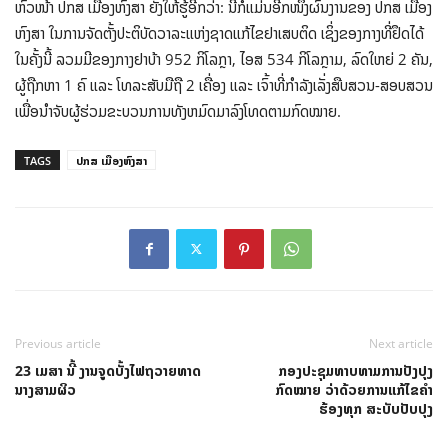
ຫົວໜ້າ ປກສ ເມືອງຫົງສາ ຍັງໃຫ້ຮູ້ອີກວ່າ: ນີ້ກໍແມ່ນອີກໜຶ່ງຜົນງານຂອງ ປກສ ເມືອງ
ຫົງສາ ໃນການຈັດຕັ້ງປະຕິບັດວາລະແຫ່ງຊາດແກ້ໄຂຢາເສບຕິດ ເຊິ່ງຂອງກາງທີ່ຢຶດໄດ້
ໃນຄັ້ງນີ້ ລວມມີຂອງກາງຢາບ້າ 952 ກິໂລກຼາ, ໄອສ 534 ກິໂລກຼາມ, ລົດໃຫຍ່ 2 ຄັນ,
ຜູ້ຖືກຫາ 1 ຄົ ແລະ ໂທລະສັບມືຖື 2 ເຄື່ອງ ແລະ ເຈົ້າທີ່ກຳລັງເລັ່ງສືບສວນ-ສອບສວນ
ເພື່ອນຳຈັບຜູ້ຮ່ວມຂະບວນການທັງຫມົດມາລົງໂທດຕາມກົດໝາຍ.
TAGS
ປກສ ເມືອງຫົງສາ
Previous article
Next article
23 ເມສາ ນີ້ ງານຈູດບັ້ງໄຟຖວາຍທາດ
ກອງປະຊຸມທາບທາມການປັງປຸງ
ນາງສາມຜິວ
ກົດໝາຍ ວ່າດ້ວຍການແກ້ໄຂຄໍາ
ຮ້ອງທຸກ ສະບັບປັບປຸງ