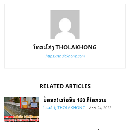
ໂທລະໂຄ່ງ THOLAKHONG
https://th0lakhong.com
RELATED ARTICLES
ບໍ່ລອດ! ເຮໂລອິນ 160 ກິໂລກຣາມ
ໂທລະໂຄ່ງ THOLAKHONG
-
April 24, 2023