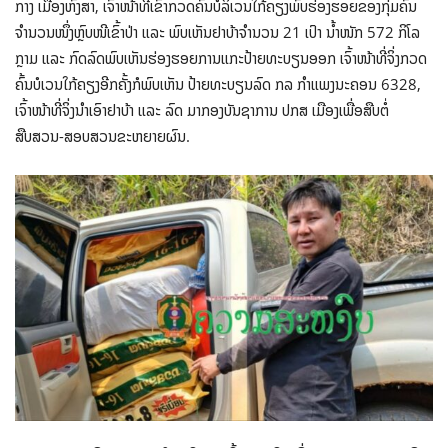
ກາງ ເມືອງຫົງສາ, ເຈົ້າໜ້າທີ່ເຂົ້າກວດຄົນບໍລິເວນໃກ້ຄຽງພົບຮ່ອງຮອຍຂອງກຸ່ມຄົນ
ຈຳນວນໜຶ່ງຫຼົບໜີເຂົ້າປ່າ ແລະ ພົບເຫັນຢາບ້າຈຳນວນ 21 ເປົາ ນໍ້າໜັກ 572 ກິໂລ
ກຼາມ ແລະ ກົດລົດພົບເຫັນຮ່ອງຮອຍການແກະປ້າຍທະບຽນອອກ ເຈົ້າໜ້າທີ່ຈິ່ງກວດ
ຄົ້ນບໍເວນໃກ້ຄຽງອີກຄັ້ງກໍພົບເຫັນ ປ້າຍທະບຽນລົດ ກລ ກຳແພງນະຄອນ 6328,
ເຈົ້າໜ້າທີ່ຈິ່ງນຳເອົາຢາບ້າ ແລະ ລົດ ມາກອງບັນຊາການ ປກສ ເມືອງເພື່ອສືບຕໍ່
ສືບສວນ-ສອບສວນຂະຫຍາຍຜົນ.