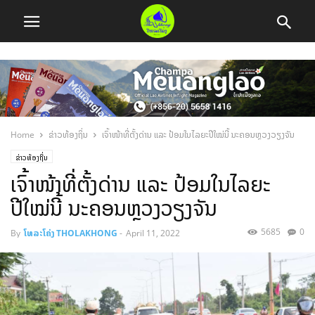
Home
ຂ່າວທ້ອງຖິ່ນ
ເຈົ້າໜ້າທີ່ຕັ້ງດ່ານ ແລະ ປ້ອມໃນໄລຍະປີໃໝ່ນີ້ ນະຄອນຫຼວງວຽງຈັນ
ຂ່າວທ້ອງຖິ່ນ
ເຈົ້າໜ້າທີ່ຕັ້ງດ່ານ ແລະ ປ້ອມໃນໄລຍະ
ປີໃໝ່ນີ້ ນະຄອນຫຼວງວຽງຈັນ
5685
0
By
ໂທລະໂຄ່ງ THOLAKHONG
-
April 11, 2022