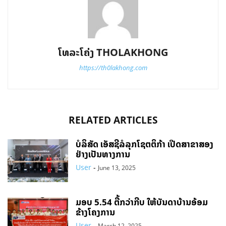
ໂທລະໂຄ່ງ THOLAKHONG
https://th0lakhong.com
RELATED ARTICLES
ບໍລິສັດ ເອັສຊີລໍລຸກໂຊຕຕິກ້າ ເປີດສາຂາສອງ
ຢ່າງເປັນທາງການ
User
-
June 13, 2025
ມອບ 5.54 ຕື້ກວ່າກີບ ໃຫ້ບັນດາບ້ານອ້ອມ
ຂ້າງໂຄງການ
User
-
March 12, 2025