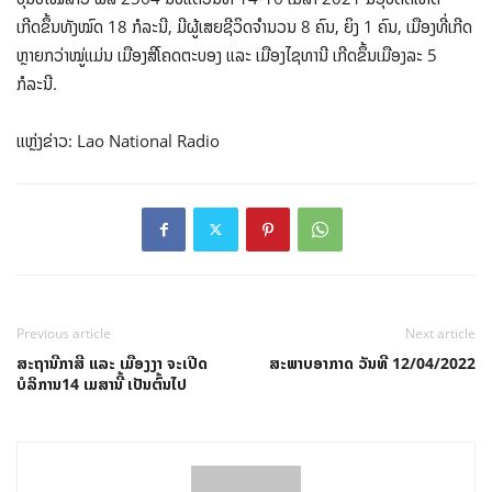
ເກີດຂຶ້ນທັງໝົດ 18 ກໍລະນີ, ມີຜູ້ເສຍຊີວິດຈຳນວນ 8 ຄົນ, ຍິງ 1 ຄົນ, ເມືອງທີ່ເກີດ
ຫຼາຍກວ່າໝູ່ແມ່ນ ເມືອງສີໂຄດຕະບອງ ແລະ ເມືອງໄຊທານີ ເກີດຂຶ້ນເມືອງລະ 5
ກໍລະນີ.
ແຫຼ່ງຂ່າວ: Lao National Radio
Previous article
Next article
ສະຖານີກາສີ ແລະ ເມືອງງາ ຈະເປີດ
ສະພາບອາກາດ ວັນທີ 12/04/2022
ບໍລິການ14 ເມສານີ້ ເປັນຕົ້ນໄປ