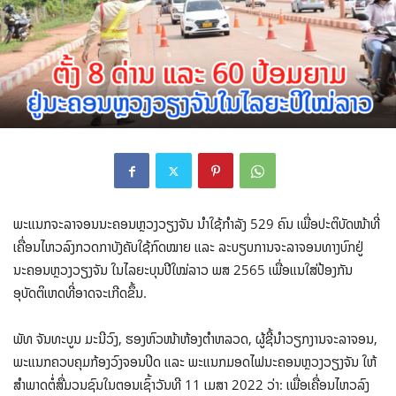
ພະແນກຈະລາຈອນນະຄອນຫຼວງວຽງຈັນ ນໍາໃຊ້ກໍາລັງ 529 ຄົນ ເພື່ອປະຕິບັດໜ້າທີ່
ເຄື່ອນໄຫວລົງກວດກາບັງຄັບໃຊ້ກົດໝາຍ ແລະ ລະບຽບການຈະລາຈອນທາງບົກຢູ່
ນະຄອນຫຼວງວຽງຈັນ ໃນໄລຍະບຸນປີໃໝ່ລາວ ພສ 2565 ເພື່ອແນໃສ່ປ້ອງກັນ
ອຸບັດຕິເຫດທີ່ອາດຈະເກີດຂຶ້ນ.
ພັທ ຈັນທະບູນ ມະນີວົງ, ຮອງຫົວໜ້າຫ້ອງຕໍາຫລວດ, ຜູ້ຊີ້ນໍາວຽກງານຈະລາຈອນ,
ພະແນກຄວບຄຸມກ້ອງວົງຈອນປິດ ແລະ ພະແນກມອດໄຟນະຄອນຫຼວງວຽງຈັນ ໃຫ້
ສໍາພາດຕໍ່ສື່ມວນຊົນໃນຕອນເຊົ້າວັນທີ 11 ເມສາ 2022 ວ່າ: ເພື່ອເຄື່ອນໄຫວລົງ