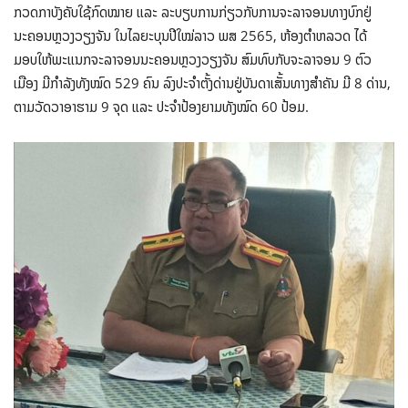
ກວດກາບັງຄັບໃຊ້ກົດໝາຍ ແລະ ລະບຽບການກ່ຽວກັບການຈະລາຈອນທາງບົກຢູ່
ນະຄອນຫຼວງວຽງຈັນ ໃນໄລຍະບຸນປີໃໝ່ລາວ ພສ 2565, ຫ້ອງຕໍາຫລວດ ໄດ້
ມອບໃຫ້ພະແນກຈະລາຈອນນະຄອນຫຼວງວຽງຈັນ ສົມທົບກັບຈະລາຈອນ 9 ຕົວ
ເມືອງ ມີກໍາລັງທັງໝົດ 529 ຄົນ ລົງປະຈໍາຕັ້ງດ່ານຢູ່ບັນດາເສັ້ນທາງສໍາຄັນ ມີ 8 ດ່ານ,
ຕາມວັດວາອາຮາມ 9 ຈຸດ ແລະ ປະຈໍາປ້ອງຍາມທັງໝົດ 60 ປ້ອມ.