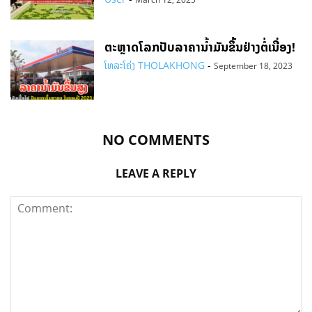
ຕະຫຼາດໂລກປັບລາຄານ້ຳມັນຂຶ້ນຢ່າງຕໍ່ເນື່ອງ!
ໂທລະໂຄ່ງ THOLAKHONG
-
September 18, 2023
NO COMMENTS
LEAVE A REPLY