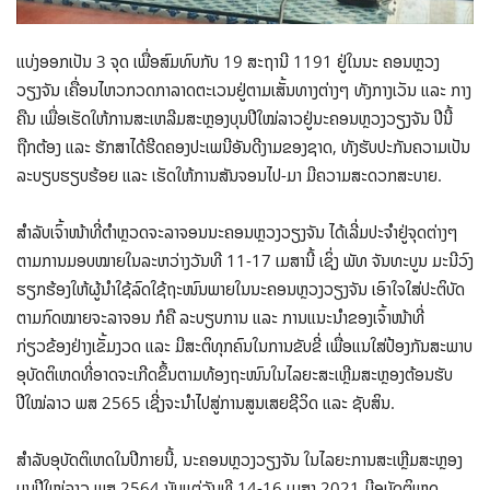
ແບ່ງອອກເປັນ 3 ຈຸດ ເພື່ອສົມທົບກັບ 19 ສະຖານີ 1191 ຢູ່ໃນນະ ຄອນຫຼວງ
ວຽງຈັນ ເຄື່ອນໄຫວກວດກາລາດຕະເວນຢູ່ຕາມເສັ້ນທາງຕ່າງໆ ທັງກາງເວັນ ແລະ ກາງ
ຄືນ ເພື່ອເຮັດໃຫ້ການສະເຫລີມສະຫຼອງບຸນປີໃໝ່ລາວຢູ່ນະຄອນຫຼວງວຽງຈັນ ປີນີ້
ຖືກຕ້ອງ ແລະ ຮັກສາໄດ້ຮີດຄອງປະເພນີອັນດີງາມຂອງຊາດ, ທັງຮັບປະກັນຄວາມເປັນ
ລະບຽບຮຽບຮ້ອຍ ແລະ ເຮັດໃຫ້ການສັນຈອນໄປ-ມາ ມີຄວາມສະດວກສະບາຍ.
ສໍາລັບເຈົ້າໜ້າທີ່ຕໍາຫຼວດຈະລາຈອນນະຄອນຫຼວງວຽງຈັນ ໄດ້ເລີ່ມປະຈໍາຢູ່ຈຸດຕ່າງໆ
ຕາມການມອບໝາຍໃນລະຫວ່າງວັນທີ 11-17 ເມສານີ້ ເຊິ່ງ ພັທ ຈັນທະບູນ ມະນີວົງ
ຮຽກຮ້ອງໃຫ້ຜູ້ນໍາໃຊ້ລົດໃຊ້ຖະໜົນພາຍໃນນະຄອນຫຼວງວຽງຈັນ ເອົາໃຈໃສ່ປະຕິບັດ
ຕາມກົດໝາຍຈະລາຈອນ ກໍຄື ລະບຽບການ ແລະ ການແນະນໍາຂອງເຈົ້າໜ້າທີ່
ກ່ຽວຂ້ອງຢ່າງເຂັ້ມງວດ ແລະ ມີສະຕິທຸກຄົນໃນການຂັບຂີ່ ເພື່ອແນໃສ່ປ້ອງກັນສະພາບ
ອຸບັດຕິເຫດທີ່ອາດຈະເກີດຂຶ້ນຕາມທ້ອງຖະໜົນໃນໄລຍະສະເຫຼີມສະຫຼອງຕ້ອນຮັບ
ປີໃໝ່ລາວ ພສ 2565 ເຊີ່ງຈະນໍາໄປສູ່ການສູນເສຍຊີວິດ ແລະ ຊັບສິນ.
ສໍາລັບອຸບັດຕິເຫດໃນປີກາຍນີ້, ນະຄອນຫຼວງວຽງຈັນ ໃນໄລຍະການສະເຫຼີມສະຫຼອງ
ບຸນປີໃໝ່ລາວ ພສ 2564 ນັບແຕ່ວັນທີ 14-16 ເມສາ 2021 ມີອຸບັດຕິເຫດ