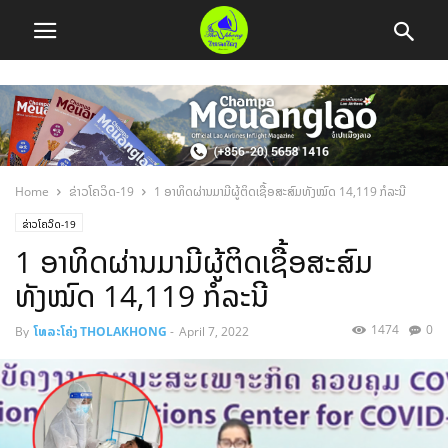
Home
ຂ່າວໂຄວິດ-19
1 ອາທິດຜ່ານມາມີຜູ້ຕິດເຊື້ອສະສົມທັງໝົດ 14,119 ກໍລະນີ
ຂ່າວໂຄວິດ-19
1 ອາທິດຜ່ານມາມີຜູ້ຕິດເຊື້ອສະສົມ
ທັງໝົດ 14,119 ກໍລະນີ
1474
0
By
ໂທລະໂຄ່ງ THOLAKHONG
-
April 7, 2022