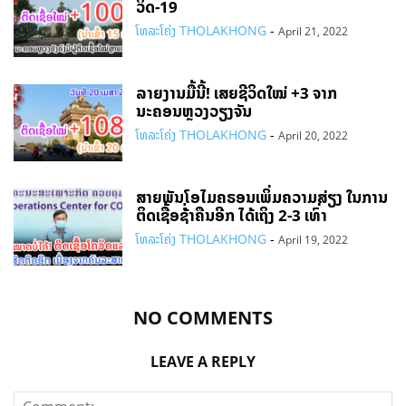
ວິດ-19
ໂທລະໂຄ່ງ THOLAKHONG
-
April 21, 2022
ລາຍງານມື້ນີ້! ເສຍຊີວິດໃໝ່ +3 ຈາກ
ນະຄອນຫຼວງວຽງຈັນ
ໂທລະໂຄ່ງ THOLAKHONG
-
April 20, 2022
ສາຍພັນໂອໄມຄຣອນເພິ່ມຄວາມສ່ຽງ ໃນການ
ຕິດເຊື້ອຊໍ່້າຄືນອີກ ໄດ້ເຖິງ 2-3 ເທົ່າ
ໂທລະໂຄ່ງ THOLAKHONG
-
April 19, 2022
NO COMMENTS
LEAVE A REPLY