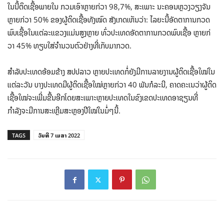
ໃນນີ້ຕິດເຊື້ອພາຍໃນ ກວມເອົາຫຼາຍກ່ວາ 98,7%, ສະເພາະ ນະຄອນຫຼວງວຽງຈັນ
ຫຼາຍກ່ວາ 50% ຂອງຜູ້ຕິດເຊື້ອທັງໝົດ ສັງເກດເຫັນວ່າ: ໄລຍະນີ້ອັດຕາການກວດ
ພົບເຊື້ອໃນແຕ່ລະແຂວງແມ່ນສູງຫຼາຍ ທົ່ວປະເທດອັດຕາການກວດພົບເຊື້ອ ຫຼາຍກ່
ວາ 45% ທຽບໃສ່ຈຳນວນຕົວຢ່າງທີ່ເກັບມາກວດ.
ສຳລັບປະເທດອ້ອມຂ້າງ ສປປລາວ ຫຼາຍປະເທດກໍ່ຍັງມີການລາຍງານຜູ້ຕິດເຊື້ອໃໝ່ໃນ
ແຕ່ລະວັນ ບາງປະເທດມີຜູ້ຕິດເຊື້ອໃໝ່ຫຼາຍກ່ວາ 40 ພັນກໍລະນີ, ຄາດຄະເນວ່າຜູ້ຕິດ
ເຊື້ອໃໝ່ຈະເພີ່ມຂື້ນອີກໂດຍສະເພາະຫຼາຍປະເທດໃນຂົງເຂດປະເທດອາຊຽນທີ່
ກຳລັງຈະມີການສະເຫຼີມສະຫຼອງປີໃໝ່ໃນມໍ່ໆນີ້.
TAGS
ວັນທີ 7 ເມສາ 2022