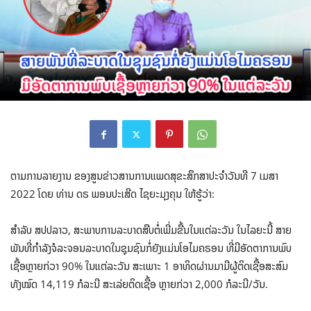
ຕາມການລາຍງານ ຂອງສູນຂ່າວສານການແພດສຸຂະສຶກສາປະຈຳວັນທີ 7 ເມສາ
2022 ໂດຍ ທ່ານ ດຣ ພອນປະເສີດ ໄຊຍະມຸງຄຸນ ໃຫ້ຮູ້ວ່າ:
ສຳລັບ ສປປລາວ, ສະພາບການລະບາດສືບຕໍ່ເພີ່ມຂື້ນໃນແຕ່ລະວັນ ໃນໄລຍະນີ້ ສາຍ
ພັນທີ່ກຳລັງຈໍລະຈອນລະບາດໃນຊຸມຊົນກໍ່ຍັງແມ່ນໂອໄມຄຣອນ ທີ່ມີອັດຕາການພົບ
ເຊື້ອຫຼາຍກ່ວາ 90% ໃນແຕ່ລະວັນ ສະເພາະ 1 ອາທິດຜ່ານມາມີຜູ້ຕິດເຊື້ອສະສົມ
ທັງໝົດ 14,119 ກໍລະນີ ສະເລ່ຍຕິດເຊື້ອ ຫຼາຍກ່ວາ 2,000 ກໍລະນີ/ວັນ.