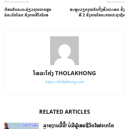
Previous article
Next article
ຕ້ອນຮັບຄະນະຊ່ຽວຊານຈາກສູນ
ສະຫຼຸບວຽກງານຈັດຕັ້ງທົ່ວປະເທດ ຄັ້ງ
ມໍລະດົກໂລກ ອົງການອີໂກໂມສ
ທີ 2 ອົງການໄອຍະການປະຊາຊົນ
ໂທລະໂຄ່ງ THOLAKHONG
https://th0lakhong.com
RELATED ARTICLES
ລາຍງານມື້ນີ້! ບໍ່ມີຜູ້ເສຍຊີວິດໃໝ່ຈາກໂຄ