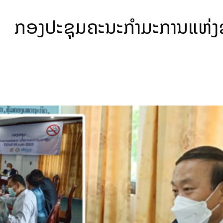
ກອງປະຊຸມຄະນະກຳມະການແຫ່ງຊ