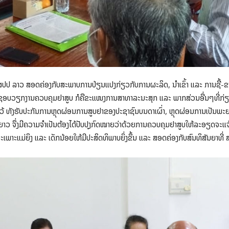
ປປ ລາວ ສອດຄ່ອງກັບສະພາບການປ່ຽນແປງກ່ຽວກັບການຜະລິດ, ນຳເຂົ້າ ແລະ ການຊື້-ຂາຍ
ບຜິດຊອບວຽກງານຄວບຄຸມຢາສູບ ກໍຄືຂະແໜງການສາທາລະນະສຸກ ແລະ ພາກສ່ວນອື່ນໆທີ່ກ່ຽ
 ທັງຮັບປະກັນການຫຼຸດຜ່ອນການສູບຢາຂອງປະຊາຊົນບນດາເຜົ່າ, ຫຼຸດຜ່ອນການເປັນພະຍາດ ແ
ນຍາວ ຈຶ່ງມີຄວາມຈຳເປັນຕ້ອງໄດ້ປັບປຸງກົດໝາຍວ່າດ້ວຍການຄວບຄຸມຢາສູບໃຫ້ລະອຽດຈະແຈ້
ະເພາະແມ່ຍິງ ແລະ ເດັກນ້ອຍໃຫ້ມີປະສິດທິພາບຍິ່ງຂຶ້ນ ແລະ ສອດຄ່ອງກັບສົນທິສັນຍາທີ່ 