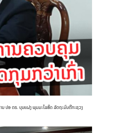
່ານ ປອ ດຣ. ບຸນແຝງ ພຸມມະໄລສິດ ລັດຖະມົນຕີກະຊວງ