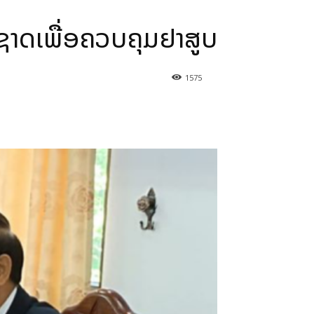
າດເພື່ອຄວບຄຸມຢາສູບ
1575