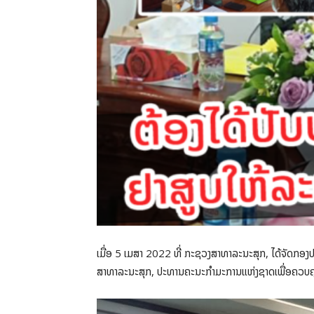
ເມື່ອ 5 ເມສາ 2022 ທີ່ ກະຊວງສາທາລະນະສຸກ, ໄດ້ຈັດກອ
ສາທາລະນະສຸກ, ປະທານຄະນະກຳມະການແຫ່ງຊາດເພື່ອຄວບຄຸມຢ