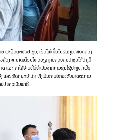
 ຜະລິດຕະພັນຢາສູບ, ເຮັດໃຫ້ເນື້ອໃນຮັດກຸມ, ສອດຄ່ອງ
ວຂ້ອງ ສາມາດເຄື່ອນໄຫວວຽກງານຄວບຄຸມຢາສູບໄດ້ຢ່າງມີ
ລະ ຄ່າໃຊ້ຈ່າຍທີ່ບໍ່ຈຳເປັນຈາກການຊົມໃຊ້ຢາສູບ, ເພື່ອ
ງ ແລະ ຮັດກຸມກວ່າເກົ່າ ທັງເປັນການຍົກລະດັບມາດຕະການ
ສປປ ລາວເປັນພາຄີ.