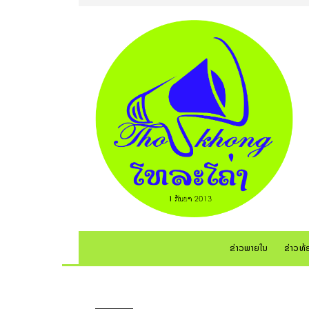
ຂ່າວພາຍໃນ
ຂ່າວທ້