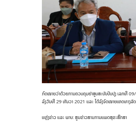
ກົດໝາຍວ່າດ້ວຍການຄວບຄຸມຢາສູບສະບັບປັບປຸງ ເລກທີ 0
ລົງວັນທີ 29 ທັນວາ 2021 ແລະ ໄດ້ລົງຈົດໝາຍເຫດທາງລັດຖະ
ແຫຼ່ງຂ່າວ ແລະ ພາບ: ສູນຂ່າວສານການແພດສຸຂະສຶກສາ