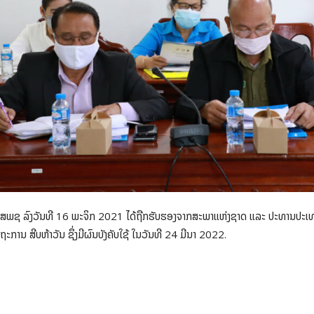
9/ສພຊ ລົງວັນທີ 16 ພະຈິກ 2021 ໄດ້ຖືກຮັບຮອງຈາກສະພາແຫ່ງຊາດ ແລະ ປະທານປະເ
ການ ສີບຫ້າວັນ ຊຶ່ງມີຜົນບັງຄັບໃຊ້ ໃນວັນທີ 24 ມີນາ 2022.