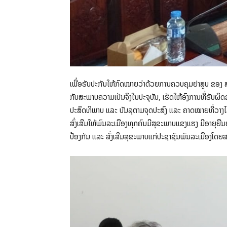
ເພື່ອຮັບປະກັນໃຫ້ກົດໝາຍວ່າດ້ວຍການຄວບຄຸມຢາສູບ ຂອງ ສ
ກັບສະພາບຄວາມເປັນຈິງໃນປະຈຸບັນ, ເຮັດໃຫ້ອົງການທີ່ຮັ
ປະສິດທິພາບ ແລະ ບັນລຸຕາມຈຸດປະສົງ ແລະ ຄາດໝາຍທີ່ວາງໄວ້
ສົ່ງເສີມໃຫ້ພົນລະເມືອງທຸກຄົນມີສຸຂະພາບແຂງແຮງ ມີອາຍຸຍື
ປ້ອງກັນ ແລະ ສົ່ງເສີມສຸຂະພາບແກ່ປະຊາຊົນພົນລະເມືອງໂດຍສ