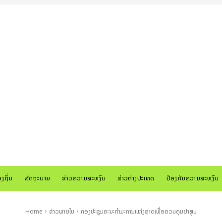
ອງຖິ່ນ
ລັດຖະບານ
ຂ່າວຄວາມສະຫງົບ
ຂ່າວຕ່າງປະເທດ
ປ້ອງກັນຄວາມສະຫງົບ
Home
ຂ່າວພາຍໃນ
ກອງປະຊຸມຄະນະກຳມະການແຫ່ງຊາດເພື່ອຄວບຄຸມຢາສູບ