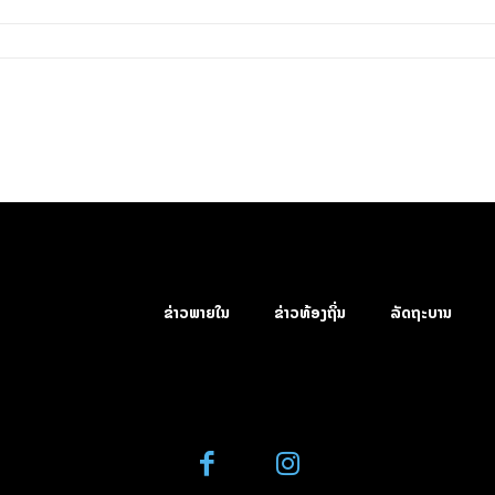
ຂ່າວພາຍໃນ
ຂ່າວທ້ອງຖິ່ນ
ລັດຖະບານ