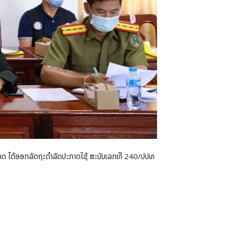
ທດ ໄດ້ອອກລັດຖະດຳລັດປະກາດໃຊ້ ສະບັບເລກທີ 240/ປປທ