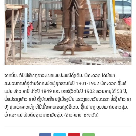
ຈາກນັ້ນ, ກໍມີພິທີທາງສາສະໜາແບບປະເພນີດັ່ງເດີມ. ພໍ່ກະດວດ ໄດ້​ນຳ​ພາ
ຂະບວນການຕໍ່ສູ້ຕ້ານ​ຈັກ​ກະ​ພັດ​ຜູ້​ຮຸກ​ຮານໃນປີ 1901-1902 ພໍ່ກະດວດ ຊື່ແທ້
ແມ່ນ ທ້າວ ອາຍີ່ ເກີດປີ 1849 ແລະ ເສຍຊີວິດໃນປີ 1902 ລວມອາຍຸໄດ້ 53 ປີ,
ພໍ່ແມ່ຂອງທ້າວ ອາຍີ່ ຕັ້ງບ້ານເຮືອນຢູ່ເມືອງພີນ ແຂວງສະຫວັນນະເຂດ ພໍ່ຊື່ ທ້າວ ອາ
ບັງ ຊົນເຜົ່າລາວເທິງ ທີ່ມີເຊື້ອສາຍເຂດດົງບໍລິເວນ, ຊື່ແມ່ ນາງ ບຸນທົມ ຄົນລາວລຸ່ມ.
ພໍ່ ແລະ ແມ່ ເປັນຄົນຊາວນາສາມັນຊົນ. (ຂ່າວ-ພາບ: ສະ​ຫວັນ)