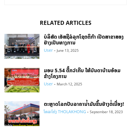
RELATED ARTICLES
ບໍລິສັດ ເອັສຊີລໍລຸກໂຊຕຕິກ້າ ເປີດສາຂາສອງ
ຢ່າງເປັນທາງການ
User
-
June 13, 2025
ມອບ 5.54 ຕື້ກວ່າກີບ ໃຫ້ບັນດາບ້ານອ້ອມ
ຂ້າງໂຄງການ
User
-
March 12, 2025
ຕະຫຼາດໂລກປັບລາຄານ້ຳມັນຂຶ້ນຢ່າງຕໍ່ເນື່ອງ!
ໂທລະໂຄ່ງ THOLAKHONG
-
September 18, 2023