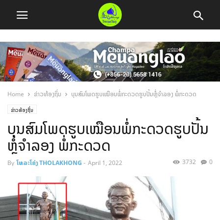
Home
ຂ່າວທ້ອງຖິ່ນ
ບຸນສົມໂພດຮູບເໝືອນພໍ່ກະດວດຮູບປັ້ນຫຼໍ່ຈໍາລອງ ພໍ່ກະດວດ
ຂ່າວທ້ອງຖິ່ນ
ບຸນສົມໂພດຮູບເໝືອນພໍ່ກະດວດຮູບປັ້ນ
ຫຼໍ່ຈໍາລອງ ພໍ່ກະດວດ
3732
0
By
ໂທລະໂຄ່ງ THOLAKHONG
-
April 1, 2022