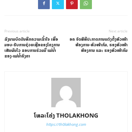
Previous article
Next article
ລົງນາມບົດບັນທຶກຄວາມເຂົ້າໃຈ ເພື່ອ
ອ​ຄ ຈັດພິທີປະກາດການແຕ່ງຕັ້ງຫົວໜ້າ
ມອບ-ຮັບການຊ່ວຍເຫຼືອຂອງໂຄງການ
ຫ້ອງການ-ຫົວໜ້າກົມ, ຮອງຫົວໜ້າ
ເຫັນຜົນໄວ ຂອບການຮ່ວມມື ແມ່ນໍ້າ
ຫ້ອງການ ແລະ ຮອງຫົວໜ້າກົມ
ຂອງ-ແມ່ນໍ້າຄົງຄາ
ໂທລະໂຄ່ງ THOLAKHONG
https://th0lakhong.com