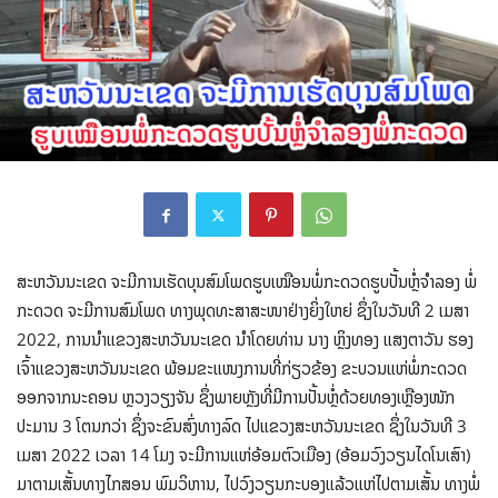
ສະຫວັນນະເຂດ ຈະມີການເຮັດບຸນສົມໂພດຮູບເໝືອນພໍ່ກະດວດຮູບປັ້ນຫຼໍ່ຈໍາລອງ ພໍ່
ກະດວດ ຈະມີການສົມໂພດ ທາງພຸດທະສາສະໜາຢ່າງຍິ່ງໃຫຍ່ ຊຶ່ງໃນວັນທີ 2 ເມສາ
2022, ການນໍາແຂວງສະຫວັນນະເຂດ ນໍາໂດຍທ່ານ ນາງ ຫຼິງທອງ ແສງຕາວັນ ຮອງ
ເຈົ້າແຂວງສະຫວັນນະເຂດ ພ້ອມຂະແໜງການທີ່ກ່ຽວຂ້ອງ ຂະບວນແຫ່ພໍ່ກະດວດ
ອອກຈາກນະຄອນ ຫຼວງວຽງຈັນ ຊຶ່ງພາຍຫຼັງທີ່ມີການປັ້ນຫຼໍ່ດ້ວຍທອງເຫຼືອງໜັກ
ປະມານ 3 ໂຕນກວ່າ ຊຶ່ງ​ຈະຂົນສົ່ງທາງລົດ ໄປ​​ແຂວງສະຫວັນນະເຂດ ຊຶ່ງໃນວັນທີ 3
ເມສາ 2022 ເວລາ 14 ໂມງ ຈະມີການແຫ່ອ້ອມຕົວເມືອງ (ອ້ອມວົງວຽນໄດໂນເສົາ)
ມາຕາມເສັ້ນທາງໄກສອນ ພົມວິຫານ, ໄປວົງວຽນກະບອງແລ້ວແຫ່​ໄປຕາມເສັ້ນ ທາງພໍ່