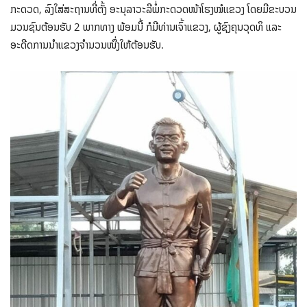
ກະດວດ, ລົງໃສ່ສະຖານທີ່ຕັ້ງ ອະນຸລາວະລີພໍ່ກະດວດໜ້າໂຮງໝໍແຂວງ ໂດຍມີຂະບວນ
ມວນຊົນຕ້ອນຮັບ 2 ພາກທາງ ພ້ອມນີ້ ກໍມີທ່ານເຈົ້າແຂວງ, ຜູ້ຊົງຄຸນວຸດທິ ແລະ
ອະດີດການນໍາແຂວງຈໍານວນໜຶ່ງໃຫ້ຕ້ອນຮັບ.