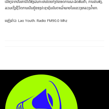
ເນື່ອງຈາກບັນຫານີ້ໄດ້ສົ່ງຜົນກະທົບໂດຍກົງຕໍ່ຂອດການຜະລິດສິນຄ້າ, ການຂົນສົ່ງ,
ລວມເຖິງຊີວິດການເປັນຢູ່ຂອງປະຊາຊົນບັນດາເຜົ່າພາຍໃນແຂວງຫລວງນໍ້າທາ.
ແຫຼ່ງຂ່າວ: Lao Youth. Radio FM90.0 Mhz