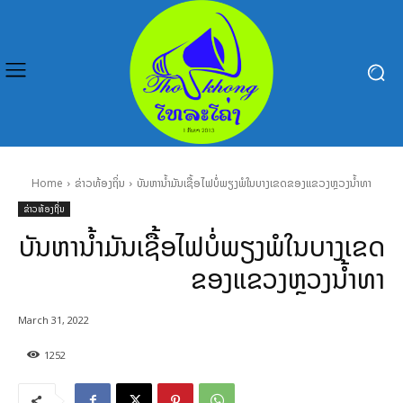
Home
ຂ່າວທ້ອງຖິ່ນ
ບັນຫານໍ້າມັນເຊື້ອໄຟບໍ່ພຽງພໍໃນບາງເຂດຂອງແຂວງຫຼວງນໍ້າທາ
ຂ່າວທ້ອງຖິ່ນ
ບັນຫານໍ້າມັນເຊື້ອໄຟບໍ່ພຽງພໍໃນບາງເຂດ
ຂອງແຂວງຫຼວງນໍ້າທາ
March 31, 2022
1252