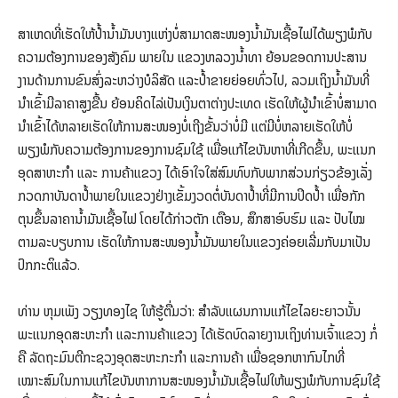
ສາເຫດທີ່ເຮັດໃຫ້ປໍ້ານໍ້າມັນບາງແຫ່ງບໍ່ສາມາດສະໜອງນໍ້າມັນເຊື້ອໄຟໄດ້ພຽງພໍກັບ
ຄວາມຕ້ອງການຂອງສັງຄົມ ພາຍໃນ ແຂວງຫລວງນໍ້າທາ ຍ້ອນຂອດການປະສານ
ງານດ້ານການຂົນສົ່ງລະຫວ່າງບໍລິສັດ ແລະປໍ້າຂາຍຍ່ອຍທົ່ວໄປ, ລວມເຖິງນໍ້າມັນທີ່
ນໍາເຂົ້າມີລາຄາສູງຂື້ນ ຍ້ອນຄິດໄລ່ເປັນເງິນຕາຕ່າງປະເທດ ເຮັດໃຫ້ຜູ້ນໍາເຂົ້າບໍ່ສາມາດ
ນໍາເຂົ້າໄດ້ຫລາຍເຮັດໃຫ້ການສະໜອງບໍ່ເຖີງຂັ້ນວ່າບໍ່ມີ ແຕ່ມີບໍ່ຫລາຍເຮັດໃຫ້ບໍ່
ພຽງພໍກັບຄວາມຕ້ອງການຂອງການຊົມໃຊ້ ເພື່ອແກ້ໄຂບັນຫາທີ່ເກີດຂຶ້ນ, ພະແນກ
ອຸດສາຫະກໍາ ແລະ ການຄ້າແຂວງ ໄດ້ເອົາໃຈໃສ່ສົມທົບກັບພາກສ່ວນກ່ຽວຂ້ອງເລັ່ງ
ກວດກາບັນດາປໍ້າພາຍໃນແຂວງຢ່າງເຂັ້ມງວດຕໍ່ບັນດາປໍ້າທີ່ມີການປິດປໍ້າ ເພື່ອກັກ
ຕຸນຂຶ້ນລາຄານໍ້າມັນເຊື້ອໄຟ ໂດຍໄດ້ກ່າວຕັກ ເຕືອນ, ສຶກສາອົບຮົມ ແລະ ປັບໄໝ
ຕາມລະບຽບການ ເຮັດໃຫ້ການສະໜອງນໍ້າມັນພາຍໃນແຂວງຄ່ອຍເລີ່ມກັບມາເປັນ
ປົກກະຕິແລ້ວ. ​
ທ່ານ ຫຸມເພັງ ວຽງທອງໄຊ ໃຫ້ຮູ້ຕື່ມວ່າ: ສໍາລັບແຜນການແກ້ໄຂໄລຍະຍາວນັ້ນ
ພະແນກອຸດສະຫະກຳ ແລະການຄ້າແຂວງ ໄດ້ເຮັດບົດລາຍງານເຖິງທ່ານເຈົ້າແຂວງ ກໍ່
ຄື ລັດຖະມົນຕີກະຊວງອຸດສະຫະກະກຳ ແລະການຄ້າ ເພື່ອຊອກຫາກົນໄກທີ່
ເໝາະສົມໃນການແກ້ໄຂບັນຫາການສະໜອງນໍ້າມັນເຊື້ອໄຟໃຫ້ພຽງພໍກັບການຊົມໃຊ້