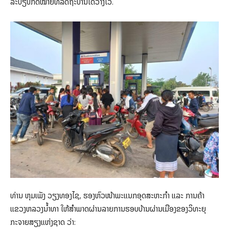
ລະບຽບກົດໝາຍທີ່ລັດຖະບານໄດ້ວາງໄວ້.​
ທ່ານ ຫຸມເພັງ ວຽງທອງໄຊ, ຮອງຫົວໜ້າພະແນກອຸດສະຫະກຳ ແລະ ການຄ້າ
ແຂວງຫລວງນໍ້າທາ ໃຫ້ສໍາພາດຜ່ານລາຍການຮອບບ້ານຜ່ານເມືອງຂອງວິທະຍຸ
ກະຈາຍສຽງແຫ່ງຊາດ ວ່າ: