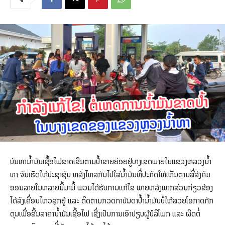
ບັນຫານໍ້າມັນເຊື້ອໄຟຂາດເຂີນຕາມປໍ້າຂາຍຍ່ອຍຢູ່ບາງເຂດພາຍໃນແຂວງຫລວງນໍ້າ
ທາ ຈົນເຮັດໃຫ້ປະຊາຊົນ ຫລັ່ງໄຫລກັນໄປໃສ່ນໍ້າມັນທີ່ປະກົດໃຫ້ເຫັນຕາມສື່ສັງຄົມ
ອອນລາຍໃນຫລາຍມື້ມານີ້ ພວມໄດ້ຮັບການແກ້ໄຂ ພາຍຫລັງພາກສ່ວນກ່ຽວຂ້ອງ
ໄດ້ລົງເຄື່ອນໄຫວຊຸກຍູ້ ແລະ ຕິດຕາມກວດກາບັນດາປໍ້ານໍ້າມັນບໍ່ໃຫ້ສວຍໂອກາດກັກ
ຕຸນເພື່ອຂື້ນລາຄານໍ້າມັນເຊື້ອໄຟ ເຊີ່ງເປັນການເອົາປຽບຜູ້ບໍລິໂພກ ແລະ ຜິດຕໍ່