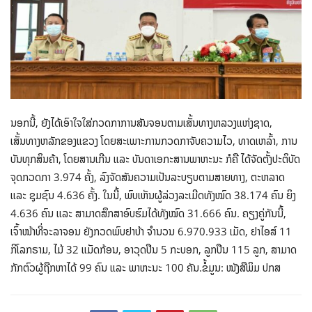
ນອກນີ້, ຍັງໄດ້ເອົາໃຈໃສ່ກວດກາການສັນຈອນຕາມເສັ້ນທາງຫລວງແຫ່ງຊາດ,
ເສັ້ນທາງຫລັກຂອງແຂວງ ໂດຍສະເພາະການກວດກາຈັບຄວາມໄວ, ທາດເຫລົ້າ, ການ
ບັນທຸກສິນຄ້າ, ໂດຍສານເກີນ ແລະ ບັນດາເອກະສານພາຫະນະ ກໍຄື ໄດ້ຈັດຕັ້ງປະຕິບັດ
ຈຸດກວດກາ 3.974 ຄັ້ງ, ລົງຈັດສັນຄວາມເປັນລະບຽບຕາມສາຍທາງ, ຕະຫລາດ
ແລະ ຊຸມຊົນ 4.636 ຄັ້ງ. ໃນນີ້, ພົບເຫັນຜູ້ລ່ວງລະເມີດທັງໝົດ 38.174 ຄົນ ຍິງ
4.636 ຄົນ ແລະ ສາມາດສຶກສາອົບຮົມໄດ້ທັງໝົດ 31.666 ຄົນ. ຄຽງຄູ່ກັນນີ້,
ເຈົ້າໜ້າທີ່ຈະລາຈອນ ຍັງກວດພົບຢາບ້າ ຈໍານວນ 6.970.933 ເມັດ, ຢາໄອສ໌ 11
ກິໂລກຣາມ, ໄມ້ 32 ແມັດກ້ອນ, ອາວຸດປືນ 5 ກະບອກ, ລູກປືນ 115 ລູກ, ສາມາດ
ກັກຕົວຜູ້ຖືກຫາໄດ້ 99 ຄົນ ແລະ ພາຫະນະ 100 ຄັນ.ຂໍ້ມູນ: ໜັງສືພິມ ປກສ