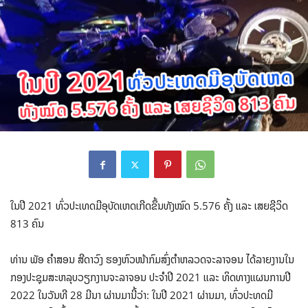
ໃນປີ 2021 ທົ່ວປະເທດມີອຸບັດເຫດເກີດຂຶ້ນທັງໝົດ 5.576 ຄັ້ງ ແລະ ເສຍຊີວິດ
813 ຄົນ
ທ່ານ ພັອ ຄໍາສອນ ສີດາວົງ ຮອງຫົວໜ້າກົມສົ່ງຕໍາຫລວດຈະລາຈອນ ໄດ້ລາຍງານໃນ
ກອງປະຊຸມສະຫລຸບວຽກງານຈະລາຈອນ ປະຈຳປີ 2021 ແລະ ທິດທາງແຜນການປີ
2022 ໃນວັນທີ 28 ມີນາ ຜ່ານມານີ້ວ່າ: ໃນປີ 2021 ຜ່ານມາ, ທົ່ວປະທດມີ