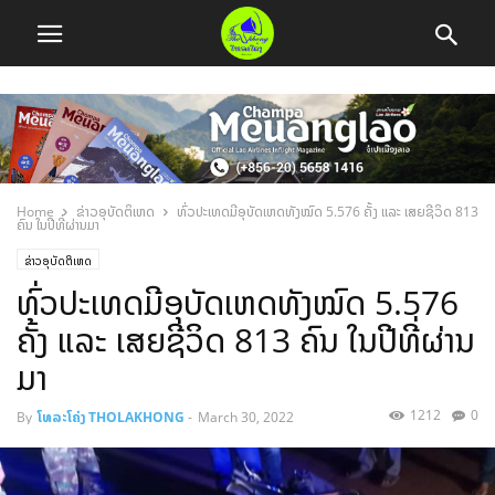
Home
ຂ່າວອຸບັດຕິເຫດ
ທົ່ວປະເທດມີອຸບັດເຫດທັງໝົດ 5.576 ຄັ້ງ ແລະ ເສຍຊີວິດ 813
ຄົນ ໃນປີທີ່ຜ່ານມາ
ຂ່າວອຸບັດຕິເຫດ
ທົ່ວປະເທດມີອຸບັດເຫດທັງໝົດ 5.576
ຄັ້ງ ແລະ ເສຍຊີວິດ 813 ຄົນ ໃນປີທີ່ຜ່ານ
ມາ
1212
0
By
ໂທລະໂຄ່ງ THOLAKHONG
-
March 30, 2022