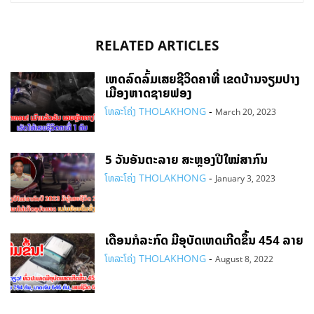
RELATED ARTICLES
ເຫດລົດລົ້ມເສຍຊີວິດຄາທີ່ ເຂດບ້ານຈຽມປາງ
ເມືອງຫາດຊາຍຟອງ​
ໂທລະໂຄ່ງ THOLAKHONG
-
March 20, 2023
5 ວັນອັນຕະລາຍ ສະຫຼອງປີໃໝ່ສາກົນ
ໂທລະໂຄ່ງ THOLAKHONG
-
January 3, 2023
ເດືອນກໍລະກົດ ມີອຸບັດເຫດເກີດຂຶ້ນ 454 ລາຍ
ໂທລະໂຄ່ງ THOLAKHONG
-
August 8, 2022