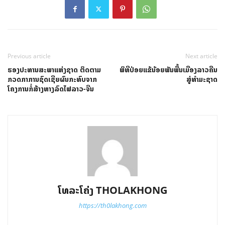
Previous article
Next article
ຮອງປະທານສະພາແຫ່ງຊາດ ຕິດຕາມ
ພິທີປ່ອຍແຂ້ນ້ອຍພັນພື້ນເມືອງລາວຄືນ
ກວດກາການຊົດເຊີຍຜົນກະທົບຈາກ
ສູ່ທໍາມະຊາດ
ໂຄງການກໍ່ສ້າງທາງລົດໄຟລາວ-ຈີນ
ໂທລະໂຄ່ງ THOLAKHONG
https://th0lakhong.com