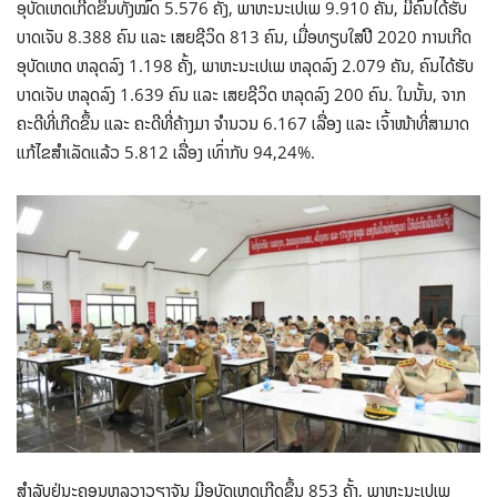
ອຸບັດເຫດເກີດຂຶ້ນທັງໝົດ 5.576 ຄັ້ງ, ພາຫະນະເປເພ 9.910 ຄັນ, ມີຄົນໄດ້ຮັບ
ບາດເຈັບ 8.388 ຄົນ ແລະ ເສຍຊີວິດ 813 ຄົນ, ເມື່ອທຽບໃສ່ປີ 2020 ການເກີດ
ອຸບັດເຫດ ຫລຸດລົງ 1.198 ຄັ້ງ, ພາຫະນະເປເພ ຫລຸດລົງ 2.079 ຄັນ, ຄົນໄດ້ຮັບ
ບາດເຈັບ ຫລຸດລົງ 1.639 ຄົນ ແລະ ເສຍຊີວິດ ຫລຸດລົງ 200 ຄົນ. ໃນນັ້ນ, ຈາກ
ຄະດີທີ່ເກີດຂຶ້ນ ແລະ ຄະດີທີ່ຄ້າງມາ ຈໍານວນ 6.167 ເລື່ອງ ແລະ ເຈົ້າໜ້າທີ່ສາມາດ
ແກ້ໄຂສໍາເລັດແລ້ວ 5.812 ເລື່ອງ ເທົ່າກັບ 94,24%.
ສໍາລັບຢູ່ນະຄອນຫລວງວຽງຈັນ ມີອຸບັດເຫດເກີດຂຶ້ນ 853 ຄັ້ງ, ພາຫະນະເປເພ