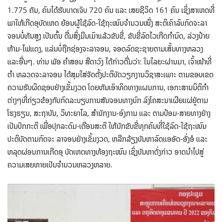
1.775 ຄັນ, ຄົນໄດ້ຮັບບາດເຈັບ 720 ຄົນ ແລະ ເສຍຊີວິດ 161 ຄົນ ເຊິ່ງສາເຫດທີ່
ພາໃຫ້ເກີດອຸບັດເຫດ ຍ້ອນຜູ້ໃຊ້ລົດ-ໃຊ້ຖະໜົນຈໍານວນໜຶ່ງ ສະຕິເຄົາລົບກົດຈະລາ
ຈອນບໍ່ທັນສູງ ເປັນຕົ້ນ ດື່ມສິ່ງມຶນເມົາແລ້ວຂັບຂີ່, ຂັບຂີ່ລົດໄວເກີດກຳນົດ, ລ່ວງປ້າຍ
ຫ້າມ-ໄຟແດງ, ແລ່ນບໍ່ຖືກຊ່ອງຈະລາຈອນ, ຈອດລົດຊະຊາຍຕາມເສັ້ນທາງຫລວງ
ແລະອື່ນໆ. ທ່ານ ພັອ ຄໍາສອນ ສີດາວົງ ໄດ້ກ່າວຕື່ມວ່າ: ໃນໄລຍະຜ່ານມາ, ເຈົ້າໜ້າທີ່
ຕຳ ຫລວດຈະລາຈອນ ໄດ້ສຸມໃສ່ຈັດຕັ້ງປະຕິບັດວຽກງານວິຊາສະເພາະ ຕາມຂອບເຂດ
ຄວາມຮັບຜິດຊອບຢ່າງເຂັ້ມງວດ ໂດຍຫັນເອົາທິດທາງແຜນການ, ເອກະສານນິຕິກໍາ
ຕ່າງໆທີ່ກ່ຽວຂ້ອງກັບກົດລະບຽບການສັນຈອນທາງບົກ ລົງໂຄສະນາເຜີຍແຜ່ຢູ່ຕາມ
ໂຮງຮຽນ, ສະຖາບັນ, ວິທະຍາໄລ, ສໍານັກງານ-ອົງການ ແລະ ຕາມປ້ອມ-ສາຍທາງຢ່າງ
ເປັນປົກກະຕິ ເພື່ອປຸກລະດົມ-ເຕືອນສະຕິ ໃຫ້ນັກຂັບຂີ່ທຸກຄົນທີ່ໃຊ້ລົດ-ໃຊ້ຖະໜົນ
ປະຕິບັດຕາມກົດຈະ ລາຈອນຢ່າງເຂັ້ມງວດ, ຫລີກລ້ຽງບັນຫາລົດແອອັດ-ອັ່ງອໍ ແລະ
ຫລຸດຜ່ອນການເກີດອຸ ບັດເຫດທາງທ້ອງຖະໜົນ ເຊິ່ງບັນຫາດັ່ງກ່າວ ອາດນໍາໄປສູ່
ຄວາມເສຍຫາຍເປັນຈໍານວນຫລວງຫລາຍ.